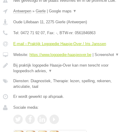
Niet gevestigd in de plaats Weismes en in de provincie Luik.
Antwerpen
»
Gierle
|
Google maps
▼
Oude Lillebaan 11
,
2275
Gierle
(
Antwerpen
)
Tel:
0472 71 92 07
, Fax:
-
, BTW-nr:
0561846863
E-mail › Praktijk Logopedie Haasje-Over / Iris Janssen
Website:
https://www.logopedie-haasjeover.be
|
Screenshot
▼
Bij praktijk logopedie Haasje-Over kan men terecht voor
logopedisch advies,
▼
Diensten: Diagnostiek, Therapie: lezen, spelling, rekenen,
articulatie, taal
Er wordt gewerkt op afspraak.
Sociale media: