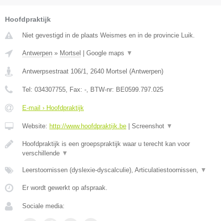
Hoofdpraktijk
Niet gevestigd in de plaats Weismes en in de provincie Luik.
Antwerpen
»
Mortsel
|
Google maps
▼
Antwerpsestraat 106/1
,
2640
Mortsel
(
Antwerpen
)
Tel:
034307755
, Fax:
-
, BTW-nr:
BE0599.797.025
E-mail › Hoofdpraktijk
Website:
http://www.hoofdpraktijk.be
|
Screenshot
▼
Hoofdpraktijk is een groepspraktijk waar u terecht kan voor
verschillende
▼
Leerstoornissen (dyslexie-dyscalculie), Articulatiestoornissen,
▼
Er wordt gewerkt op afspraak.
Sociale media: