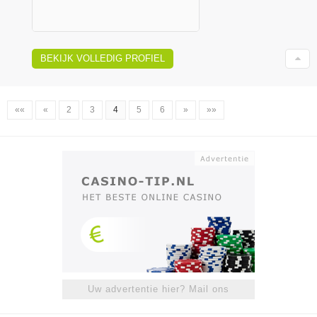
BEKIJK VOLLEDIG PROFIEL
««
«
2
3
4
5
6
»
»»
Uw advertentie hier? Mail ons