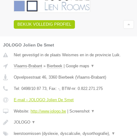
BEKIJK VOLLEDIG PROFIEL
JOLOGO Jolien De Smet
Niet gevestigd in de plaats Weismes en in de provincie Luik.
Vlaams-Brabant
»
Bierbeek
|
Google maps
▼
Opvelpsestraat 46
,
3360
Bierbeek
(
Vlaams-Brabant
)
Tel:
0498/10 87 73
, Fax:
-
, BTW-nr:
0.822.271.275
E-mail › JOLOGO Jolien De Smet
Website:
http://www.jologo.be
|
Screenshot
▼
JOLOGO
▼
leerstoornissen (dyslexie, dyscalculie, dysorthografie),
▼