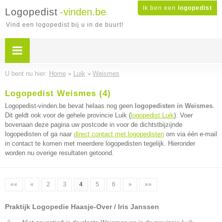
Ik ben een
logopedist
Logopedist
-vinden.be
Vind een logopedist bij u in de buurt!
U bent nu hier:
Home
»
Luik
»
Weismes
Logopedist Weismes (4)
Logopedist-vinden.be bevat helaas nog geen
logopedisten in Weismes
.
Dit geldt ook voor de gehele provincie Luik (
logopedist Luik
). Voer
bovenaan deze pagina uw postcode in voor de dichtstbijzijnde
logopedisten of ga naar
direct contact met logopedisten
om via één e-mail
in contact te komen met meerdere logopedisten tegelijk. Hieronder
worden nu overige resultaten getoond.
««
«
2
3
4
5
6
»
»»
Praktijk Logopedie Haasje-Over / Iris Janssen