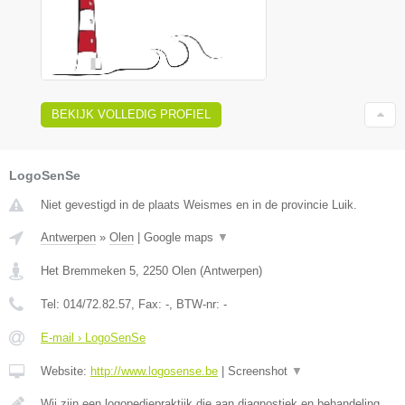
BEKIJK VOLLEDIG PROFIEL
LogoSenSe
Niet gevestigd in de plaats Weismes en in de provincie Luik.
Antwerpen
»
Olen
|
Google maps
▼
Het Bremmeken 5
,
2250
Olen
(
Antwerpen
)
Tel:
014/72.82.57
, Fax:
-
, BTW-nr:
-
E-mail › LogoSenSe
Website:
http://www.logosense.be
|
Screenshot
▼
Wij zijn een logopediepraktijk die aan diagnostiek en behandeling