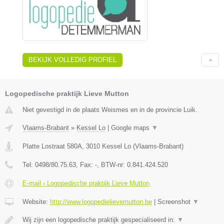
BEKIJK VOLLEDIG PROFIEL
Logopedische praktijk Lieve Mutton
Niet gevestigd in de plaats Weismes en in de provincie Luik.
Vlaams-Brabant
»
Kessel Lo
|
Google maps
▼
Platte Lostraat 580A
,
3010
Kessel Lo
(
Vlaams-Brabant
)
Tel:
0498/80.75.63
, Fax:
-
, BTW-nr:
0.841.424.520
E-mail › Logopedische praktijk Lieve Mutton
Website:
http://www.logopedielievemutton.be
|
Screenshot
▼
Wij zijn een logopedische praktijk gespecialiseerd in:
▼