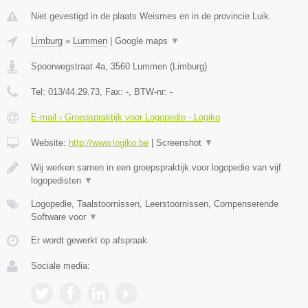
Niet gevestigd in de plaats Weismes en in de provincie Luik.
Limburg
»
Lummen
|
Google maps
▼
Spoorwegstraat 4a
,
3560
Lummen
(
Limburg
)
Tel:
013/44.29.73
, Fax:
-
, BTW-nr:
-
E-mail › Groepspraktijk voor Logopedie - Logiko
Website:
http://www.logiko.be
|
Screenshot
▼
Wij werken samen in een groepspraktijk voor logopedie van vijf
logopedisten
▼
Logopedie, Taalstoornissen, Leerstoornissen, Compenserende
Software voor
▼
Er wordt gewerkt op afspraak.
Sociale media: