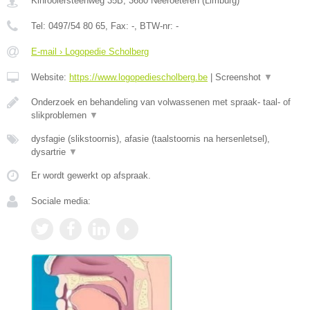
Kinrooiersteenweg 35B
,
3680
Neeroeteren
(
Limburg
)
Tel:
0497/54 80 65
, Fax:
-
, BTW-nr:
-
E-mail › Logopedie Scholberg
Website:
https://www.logopediescholberg.be
|
Screenshot
▼
Onderzoek en behandeling van volwassenen met spraak- taal- of
slikproblemen
▼
dysfagie (slikstoornis), afasie (taalstoornis na hersenletsel),
dysartrie
▼
Er wordt gewerkt op afspraak.
Sociale media: