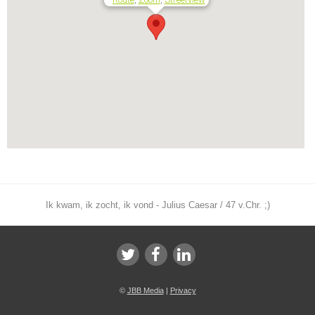
Ik kwam, ik zocht, ik vond - Julius Caesar / 47 v.Chr. ;)
©
JBB Media
|
Privacy