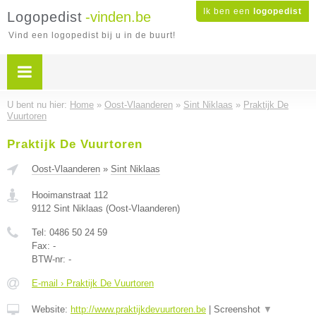
Ik ben een
logopedist
Logopedist
-vinden.be
Vind een logopedist bij u in de buurt!
U bent nu hier:
Home
»
Oost-Vlaanderen
»
Sint Niklaas
»
Praktijk De
Vuurtoren
Praktijk De Vuurtoren
Oost-Vlaanderen
»
Sint Niklaas
Hooimanstraat 112
9112
Sint Niklaas
(
Oost-Vlaanderen
)
Tel:
0486 50 24 59
Fax:
-
BTW-nr:
-
E-mail › Praktijk De Vuurtoren
Website:
http://www.praktijkdevuurtoren.be
|
Screenshot
▼