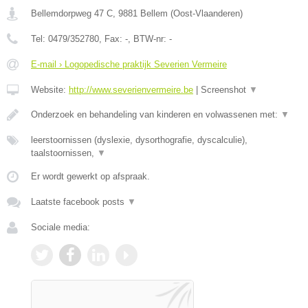
Bellemdorpweg 47 C
,
9881
Bellem
(
Oost-Vlaanderen
)
Tel:
0479/352780
, Fax:
-
, BTW-nr:
-
E-mail › Logopedische praktijk Severien Vermeire
Website:
http://www.severienvermeire.be
|
Screenshot
▼
Onderzoek en behandeling van kinderen en volwassenen met:
▼
leerstoornissen (dyslexie, dysorthografie, dyscalculie),
taalstoornissen,
▼
Er wordt gewerkt op afspraak.
Laatste facebook posts
▼
Sociale media: