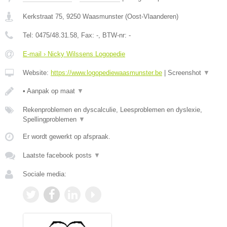
Kerkstraat 75
,
9250
Waasmunster
(
Oost-Vlaanderen
)
Tel:
0475/48.31.58
, Fax:
-
, BTW-nr:
-
E-mail › Nicky Wilssens Logopedie
Website:
https://www.logopediewaasmunster.be
|
Screenshot
▼
• Aanpak op maat
▼
Rekenproblemen en dyscalculie, Leesproblemen en dyslexie,
Spellingproblemen
▼
Er wordt gewerkt op afspraak.
Laatste facebook posts
▼
Sociale media: