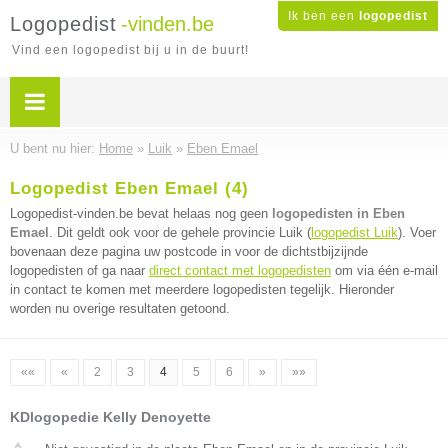
Ik ben een
logopedist
Logopedist
-vinden.be
Vind een logopedist bij u in de buurt!
U bent nu hier:
Home
»
Luik
»
Eben Emael
Logopedist Eben Emael (4)
Logopedist-vinden.be bevat helaas nog geen
logopedisten in Eben
Emael
. Dit geldt ook voor de gehele provincie Luik (
logopedist Luik
). Voer
bovenaan deze pagina uw postcode in voor de dichtstbijzijnde
logopedisten of ga naar
direct contact met logopedisten
om via één e-mail
in contact te komen met meerdere logopedisten tegelijk. Hieronder
worden nu overige resultaten getoond.
««
«
2
3
4
5
6
»
»»
KDlogopedie Kelly Denoyette