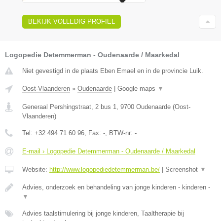
BEKIJK VOLLEDIG PROFIEL
Logopedie Detemmerman - Oudenaarde / Maarkedal
Niet gevestigd in de plaats Eben Emael en in de provincie Luik.
Oost-Vlaanderen
»
Oudenaarde
|
Google maps
▼
Generaal Pershingstraat, 2 bus 1
,
9700
Oudenaarde
(
Oost-
Vlaanderen
)
Tel:
+32 494 71 60 96
, Fax:
-
, BTW-nr:
-
E-mail › Logopedie Detemmerman - Oudenaarde / Maarkedal
Website:
http://www.logopediedetemmerman.be/
|
Screenshot
▼
Advies, onderzoek en behandeling van jonge kinderen - kinderen -
▼
Advies taalstimulering bij jonge kinderen, Taaltherapie bij