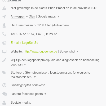
LogoSenSe
Niet gevestigd in de plaats Eben Emael en in de provincie Luik.
Antwerpen
»
Olen
|
Google maps
▼
Het Bremmeken 5
,
2250
Olen
(
Antwerpen
)
Tel:
014/72.82.57
, Fax:
-
, BTW-nr:
-
E-mail › LogoSenSe
Website:
http://www.logosense.be
|
Screenshot
▼
Wij zijn een logopediepraktijk die aan diagnostiek en behandeling
doet van
▼
Stotteren, Stemstoornissen, leerstoornissen, fonologische
taalstoornissen,
▼
Openingstijden onbekend
Laatste facebook posts
▼
Sociale media: