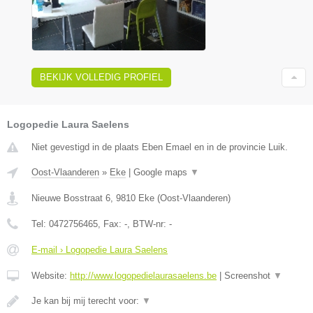
BEKIJK VOLLEDIG PROFIEL
Logopedie Laura Saelens
Niet gevestigd in de plaats Eben Emael en in de provincie Luik.
Oost-Vlaanderen
»
Eke
|
Google maps
▼
Nieuwe Bosstraat 6
,
9810
Eke
(
Oost-Vlaanderen
)
Tel:
0472756465
, Fax:
-
, BTW-nr:
-
E-mail › Logopedie Laura Saelens
Website:
http://www.logopedielaurasaelens.be
|
Screenshot
▼
Je kan bij mij terecht voor:
▼