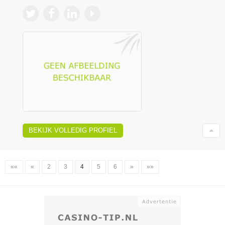
BEKIJK VOLLEDIG PROFIEL
««
«
2
3
4
5
6
»
»»