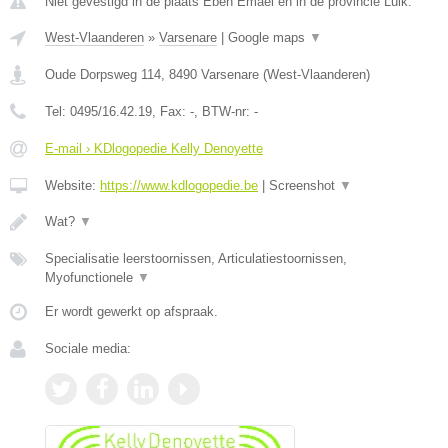
Niet gevestigd in de plaats Eben Emael en in de provincie Luik.
West-Vlaanderen
»
Varsenare
|
Google maps
▼
Oude Dorpsweg 114
,
8490
Varsenare
(
West-Vlaanderen
)
Tel:
0495/16.42.19
, Fax:
-
, BTW-nr:
-
E-mail › KDlogopedie Kelly Denoyette
Website:
https://www.kdlogopedie.be
|
Screenshot
▼
Wat?
▼
Specialisatie leerstoornissen, Articulatiestoornissen,
Myofunctionele
▼
Er wordt gewerkt op afspraak.
Sociale media: