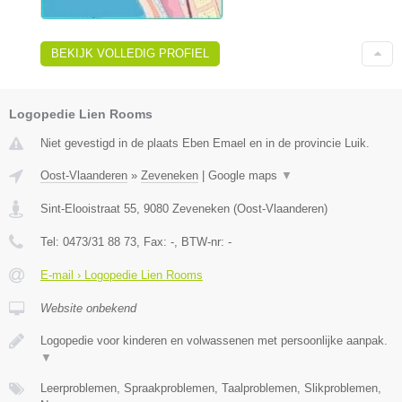
BEKIJK VOLLEDIG PROFIEL
Logopedie Lien Rooms
Niet gevestigd in de plaats Eben Emael en in de provincie Luik.
Oost-Vlaanderen
»
Zeveneken
|
Google maps
▼
Sint-Elooistraat 55
,
9080
Zeveneken
(
Oost-Vlaanderen
)
Tel:
0473/31 88 73
, Fax:
-
, BTW-nr:
-
E-mail › Logopedie Lien Rooms
Website onbekend
Logopedie voor kinderen en volwassenen met persoonlijke aanpak.
▼
Leerproblemen, Spraakproblemen, Taalproblemen, Slikproblemen,