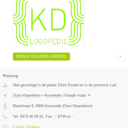
BEKIJK VOLLEDIG PROFIEL
Proloog
Niet gevestigd in de plaats Eben Emael en in de provincie Luik.
Oost-Vlaanderen
»
Assenede
|
Google maps
▼
Meelstraat 8
,
9960
Assenede
(
Oost-Vlaanderen
)
Tel:
0479 46 68 91
, Fax:
-
, BTW-nr:
-
E-mail › Proloog