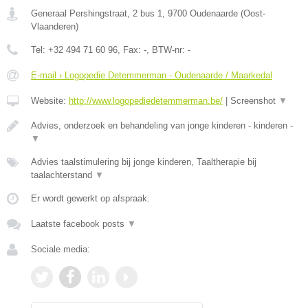
Generaal Pershingstraat, 2 bus 1
,
9700
Oudenaarde
(
Oost-
Vlaanderen
)
Tel:
+32 494 71 60 96
, Fax:
-
, BTW-nr:
-
E-mail › Logopedie Detemmerman - Oudenaarde / Maarkedal
Website:
http://www.logopediedetemmerman.be/
|
Screenshot
▼
Advies, onderzoek en behandeling van jonge kinderen - kinderen -
▼
Advies taalstimulering bij jonge kinderen, Taaltherapie bij
taalachterstand
▼
Er wordt gewerkt op afspraak.
Laatste facebook posts
▼
Sociale media: