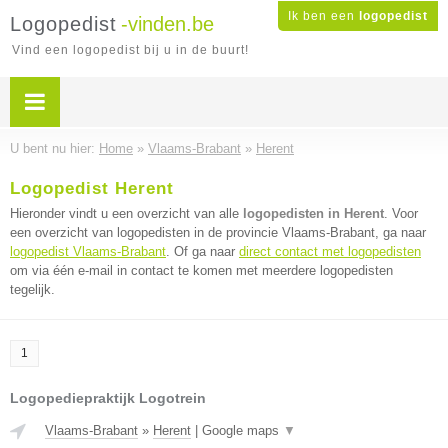
Ik ben een
logopedist
Logopedist
-vinden.be
Vind een logopedist bij u in de buurt!
U bent nu hier:
Home
»
Vlaams-Brabant
»
Herent
Logopedist Herent
Hieronder vindt u een overzicht van alle
logopedisten in Herent
. Voor
een overzicht van logopedisten in de provincie Vlaams-Brabant, ga naar
logopedist Vlaams-Brabant
. Of ga naar
direct contact met logopedisten
om via één e-mail in contact te komen met meerdere logopedisten
tegelijk.
1
Logopediepraktijk Logotrein
Vlaams-Brabant
»
Herent
|
Google maps
▼