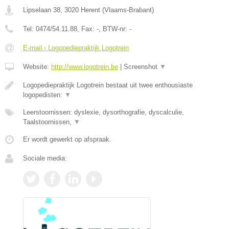
Lipselaan 38
,
3020
Herent
(
Vlaams-Brabant
)
Tel:
0474/54.11.88
, Fax:
-
, BTW-nr:
-
E-mail › Logopediepraktijk Logotrein
Website:
http://www.logotrein.be
|
Screenshot
▼
Logopediepraktijk Logotrein bestaat uit twee enthousiaste
logopedisten:
▼
Leerstoornissen: dyslexie, dysorthografie, dyscalculie,
Taalstoornissen,
▼
Er wordt gewerkt op afspraak.
Sociale media: