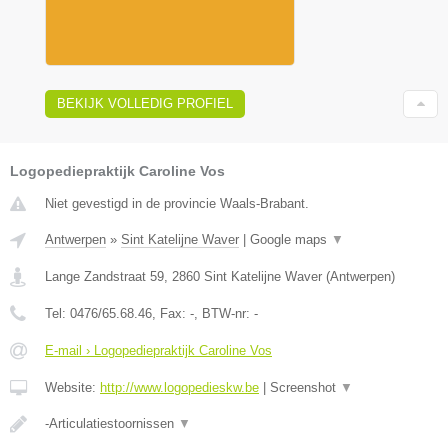
BEKIJK VOLLEDIG PROFIEL
Logopediepraktijk Caroline Vos
Niet gevestigd in de provincie Waals-Brabant.
Antwerpen
»
Sint Katelijne Waver
|
Google maps
▼
Lange Zandstraat 59
,
2860
Sint Katelijne Waver
(
Antwerpen
)
Tel:
0476/65.68.46
, Fax:
-
, BTW-nr:
-
E-mail › Logopediepraktijk Caroline Vos
Website:
http://www.logopedieskw.be
|
Screenshot
▼
-Articulatiestoornissen
▼