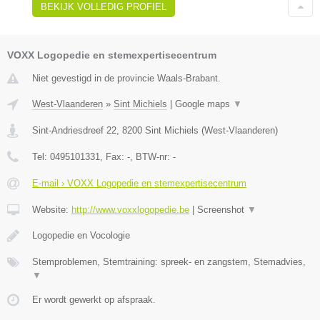
BEKIJK VOLLEDIG PROFIEL
VOXX Logopedie en stemexpertisecentrum
Niet gevestigd in de provincie Waals-Brabant.
West-Vlaanderen
»
Sint Michiels
|
Google maps
▼
Sint-Andriesdreef 22
,
8200
Sint Michiels
(
West-Vlaanderen
)
Tel:
0495101331
, Fax:
-
, BTW-nr:
-
E-mail › VOXX Logopedie en stemexpertisecentrum
Website:
http://www.voxxlogopedie.be
|
Screenshot
▼
Logopedie en Vocologie
Stemproblemen, Stemtraining: spreek- en zangstem, Stemadvies,
▼
Er wordt gewerkt op afspraak.