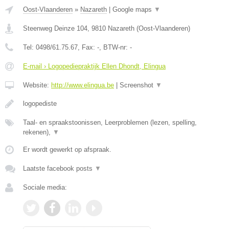
Oost-Vlaanderen
»
Nazareth
|
Google maps
▼
Steenweg Deinze 104
,
9810
Nazareth
(
Oost-Vlaanderen
)
Tel:
0498/61.75.67
, Fax:
-
, BTW-nr:
-
E-mail › Logopediepraktijk Ellen Dhondt, Elingua
Website:
http://www.elingua.be
|
Screenshot
▼
logopediste
Taal- en spraakstoonissen, Leerproblemen (lezen, spelling,
rekenen),
▼
Er wordt gewerkt op afspraak.
Laatste facebook posts
▼
Sociale media: