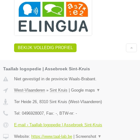
BEKIJK VOLLEDIG PROFIEL
Taallab logopedie | Assebroek Sint-Kruis
Niet gevestigd in de provincie Waals-Brabant.
West-Vlaanderen
»
Sint Kruis
|
Google maps
▼
Ter Heide 26
,
8310
Sint Kruis
(
West-Vlaanderen
)
Tel:
0496928007
, Fax:
-
, BTW-nr:
-
E-mail › Taallab logopedie | Assebroek Sint-Kruis
Website:
https://www.taal-lab.be
|
Screenshot
▼