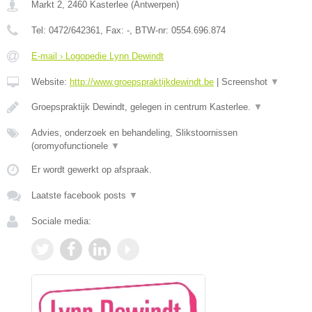
Markt 2
,
2460
Kasterlee
(
Antwerpen
)
Tel:
0472/642361
, Fax:
-
, BTW-nr:
0554.696.874
E-mail › Logopedie Lynn Dewindt
Website:
http://www.groepspraktijkdewindt.be
|
Screenshot
▼
Groepspraktijk Dewindt, gelegen in centrum Kasterlee.
▼
Advies, onderzoek en behandeling, Slikstoornissen
(oromyofunctionele
▼
Er wordt gewerkt op afspraak.
Laatste facebook posts
▼
Sociale media: