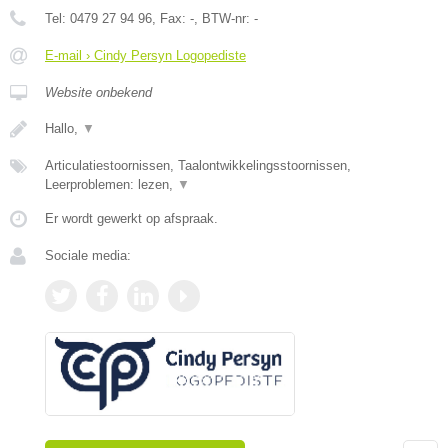
Tel:
0479 27 94 96
, Fax:
-
, BTW-nr:
-
E-mail › Cindy Persyn Logopediste
Website onbekend
Hallo,
▼
Articulatiestoornissen, Taalontwikkelingsstoornissen,
Leerproblemen: lezen,
▼
Er wordt gewerkt op afspraak.
Sociale media: