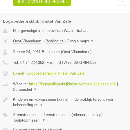
BEKIJK VOLLEDIG PROFIEL
Logopediepraktijk Kristel Van Zele
Niet gevestigd in de provincie Waals-Brabant.
Oost-Vlaanderen
»
Boekhoute
|
Google maps
▼
Schare 24
,
9961
Boekhoute
(
Oost-Vlaanderen
)
Tel:
04 74 224 352
, Fax:
-
, BTW-nr:
0643.494.832
E-mail › Logopediepraktijk Kristel Van Zele
Website:
https://logopediepraktijkkristelvanzele.business.site
|
Screenshot
▼
Kinderen en volwassenen kunnen in de praktijk terecht voor
behandeling en
▼
Stemstoornissen, Leerstoornissen (rekenen, spelling),
Taalstoornissen,
▼