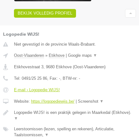
BEKIJK VOLLEDIG PROFIEL
Logopedie WIJS!
Niet gevestigd in de provincie Waals-Brabant.
Oost-Vlaanderen
»
Etikhove
|
Google maps
▼
Etikhovestraat 3
,
9680
Etikhove
(
Oost-Vlaanderen
)
Tel:
0491/25 25 86
, Fax:
-
, BTW-nr:
-
E-mail › Logopedie WIJS!
Website:
https://logopediewijs.be/
|
Screenshot
▼
Logopedie WIJS! is een praktijk gelegen in Maarkedal (Etikhove).
▼
Leerstoornissen (lezen, spelling en rekenen), Articulatie,
Taalstoornissen,
▼