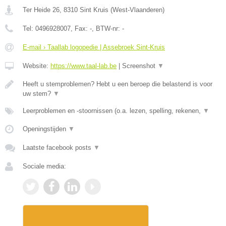
Ter Heide 26
,
8310
Sint Kruis
(
West-Vlaanderen
)
Tel:
0496928007
, Fax:
-
, BTW-nr:
-
E-mail › Taallab logopedie | Assebroek Sint-Kruis
Website:
https://www.taal-lab.be
|
Screenshot
▼
Heeft u stemproblemen? Hebt u een beroep die belastend is voor
uw stem?
▼
Leerproblemen en -stoornissen (o.a. lezen, spelling, rekenen,
▼
Openingstijden
▼
Laatste facebook posts
▼
Sociale media: