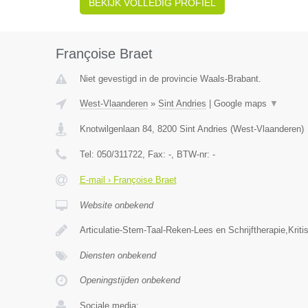
BEKIJK VOLLEDIG PROFIEL
Françoise Braet
Niet gevestigd in de provincie Waals-Brabant.
West-Vlaanderen
»
Sint Andries
|
Google maps
▼
Knotwilgenlaan 84
,
8200
Sint Andries
(
West-Vlaanderen
)
Tel:
050/311722
, Fax:
-
, BTW-nr:
-
E-mail › Françoise Braet
Website onbekend
Articulatie-Stem-Taal-Reken-Lees en Schrijftherapie,Krit
Diensten onbekend
Openingstijden onbekend
Sociale media: