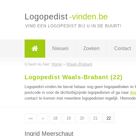
Logopedist
-vinden.be
VIND EEN LOGOPEDIST BIJ U IN DE BUURT!
Nieuws
Zoeken
Contact
U bent nu hier:
Home
»
Waals-Brabant
Logopedist Waals-Brabant (22)
Logopedist-vinden.be bevat helaas nog geen
logopedisten in 
postcode in voor de dichtstbijzijnde logopedisten of ga naar
dir
contact te komen met meerdere logopedisten tegelijk. Hieronde
««
«
18
19
20
21
22
Ingrid Meerschaut