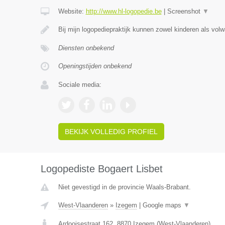
Website:
http://www.hl-logopedie.be
|
Screenshot
▼
Bij mijn logopediepraktijk kunnen zowel kinderen als vol
Diensten onbekend
Openingstijden onbekend
Sociale media:
BEKIJK VOLLEDIG PROFIEL
Logopediste Bogaert Lisbet
Niet gevestigd in de provincie Waals-Brabant.
West-Vlaanderen
»
Izegem
|
Google maps
▼
Ardooisestraat 162
,
8870
Izegem
(
West-Vlaanderen
)