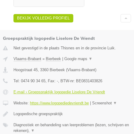
BEKIJK VOLLEDIG PROFIEL
Groepspraktijk logopedie Liselore De Vriendt
Niet gevestigd in de plaats Thisnes en in de provincie Luik.
Vlaams-Brabant
»
Bierbeek
|
Google maps
▼
Hoogstraat 45
,
3360
Bierbeek
(
Vlaams-Brabant
)
Tel:
0474 90 34 65
, Fax:
-
, BTW-nr:
BE0831403826
E-mail › Groepspraktijk logopedie Liselore De Vriendt
Website:
https://www.logopediedevriendt.be
|
Screenshot
▼
Logopedische groepspraktijk
Diagnostiek en behandeling van leerproblemen (lezen, schrijven en
rekenen),
▼