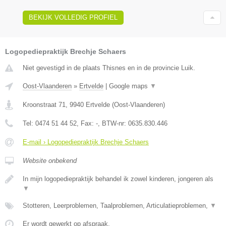
BEKIJK VOLLEDIG PROFIEL
Logopediepraktijk Brechje Schaers
Niet gevestigd in de plaats Thisnes en in de provincie Luik.
Oost-Vlaanderen
»
Ertvelde
|
Google maps
▼
Kroonstraat 71
,
9940
Ertvelde
(
Oost-Vlaanderen
)
Tel:
0474 51 44 52
, Fax:
-
, BTW-nr:
0635.830.446
E-mail › Logopediepraktijk Brechje Schaers
Website onbekend
In mijn logopediepraktijk behandel ik zowel kinderen, jongeren als
▼
Stotteren, Leerproblemen, Taalproblemen, Articulatieproblemen,
▼
Er wordt gewerkt op afspraak.