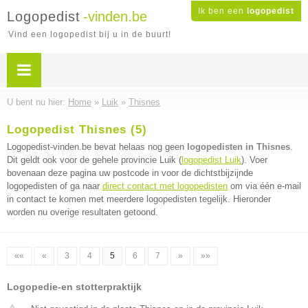
Ik ben een
logopedist
Logopedist
-vinden.be
Vind een logopedist bij u in de buurt!
U bent nu hier:
Home
»
Luik
»
Thisnes
Logopedist Thisnes (5)
Logopedist-vinden.be bevat helaas nog geen
logopedisten in Thisnes
.
Dit geldt ook voor de gehele provincie Luik (
logopedist Luik
). Voer
bovenaan deze pagina uw postcode in voor de dichtstbijzijnde
logopedisten of ga naar
direct contact met logopedisten
om via één e-mail
in contact te komen met meerdere logopedisten tegelijk. Hieronder
worden nu overige resultaten getoond.
««
«
3
4
5
6
7
»
»»
Logopedie-en stotterpraktijk