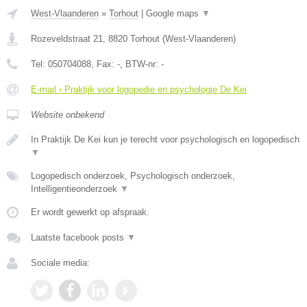
West-Vlaanderen
»
Torhout
|
Google maps
▼
Rozeveldstraat 21
,
8820
Torhout
(
West-Vlaanderen
)
Tel:
050704088
, Fax:
-
, BTW-nr:
-
E-mail › Praktijk voor logopedie en psychologie De Kei
Website onbekend
In Praktijk De Kei kun je terecht voor psychologisch en logopedisch
▼
Logopedisch onderzoek, Psychologisch onderzoek,
Intelligentieonderzoek
▼
Er wordt gewerkt op afspraak.
Laatste facebook posts
▼
Sociale media: