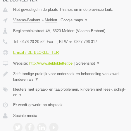
DE BLOKLETTER
Niet gevestigd in de plaats Thisnes en in de provincie Luik.
Vlaams-Brabant
»
Meldert
|
Google maps
▼
Begijnenblokstraat 4A
,
3320
Meldert
(
Vlaams-Brabant
)
Tel:
0478 20 20 52
, Fax:
-
, BTW-nr:
0827.796.317
E-mail › DE BLOKLETTER
Website:
http://www.deblokletter.be
|
Screenshot
▼
Zelfstandige praktijk voor onderzoek en behandeling van zowel
kinderen als
▼
kleuters met spraak- en taalproblemen, kinderen met lees-, schrijf-
en
▼
Er wordt gewerkt op afspraak.
Sociale media: