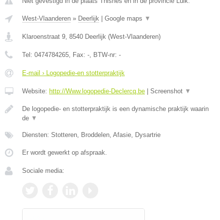
Niet gevestigd in de plaats Thisnes en in de provincie Luik.
West-Vlaanderen
»
Deerlijk
|
Google maps
▼
Klaroenstraat 9
,
8540
Deerlijk
(
West-Vlaanderen
)
Tel:
0474784265
, Fax:
-
, BTW-nr:
-
E-mail › Logopedie-en stotterpraktijk
Website:
http://Www.logopedie-Declercq.be
|
Screenshot
▼
De logopedie- en stotterpraktijk is een dynamische praktijk waarin
de
▼
Diensten: Stotteren, Broddelen, Afasie, Dysartrie
Er wordt gewerkt op afspraak.
Sociale media: