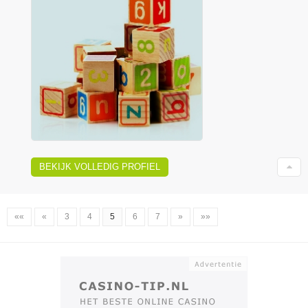
BEKIJK VOLLEDIG PROFIEL
««
«
3
4
5
6
7
»
»»