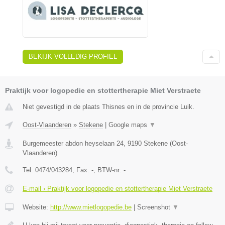
BEKIJK VOLLEDIG PROFIEL
Praktijk voor logopedie en stottertherapie Miet Verstraete
Niet gevestigd in de plaats Thisnes en in de provincie Luik.
Oost-Vlaanderen
»
Stekene
|
Google maps
▼
Burgemeester abdon heyselaan 24
,
9190
Stekene
(
Oost-
Vlaanderen
)
Tel:
0474/043284
, Fax:
-
, BTW-nr:
-
E-mail › Praktijk voor logopedie en stottertherapie Miet Verstraete
Website:
http://www.mietlogopedie.be
|
Screenshot
▼