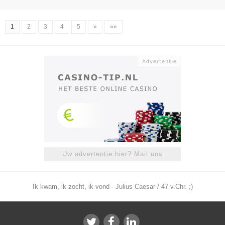
1
2
3
4
5
»
»»
Uw advertentie hier? Mail ons
Ik kwam, ik zocht, ik vond - Julius Caesar / 47 v.Chr. ;)