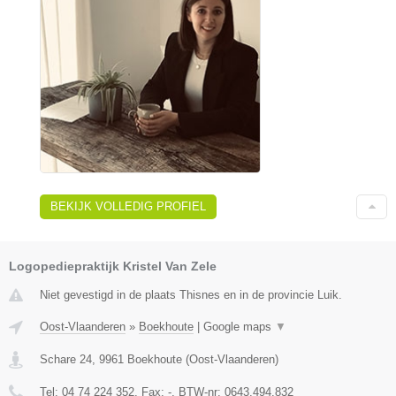
BEKIJK VOLLEDIG PROFIEL
Logopediepraktijk Kristel Van Zele
Niet gevestigd in de plaats Thisnes en in de provincie Luik.
Oost-Vlaanderen
»
Boekhoute
|
Google maps
▼
Schare 24
,
9961
Boekhoute
(
Oost-Vlaanderen
)
Tel:
04 74 224 352
, Fax:
-
, BTW-nr:
0643.494.832