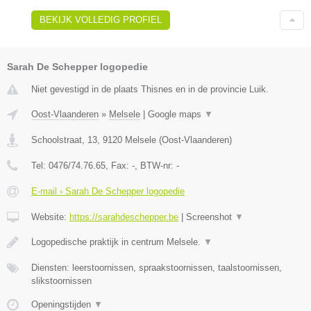
BEKIJK VOLLEDIG PROFIEL
Sarah De Schepper logopedie
Niet gevestigd in de plaats Thisnes en in de provincie Luik.
Oost-Vlaanderen
»
Melsele
|
Google maps
▼
Schoolstraat, 13
,
9120
Melsele
(
Oost-Vlaanderen
)
Tel:
0476/74.76.65
, Fax:
-
, BTW-nr:
-
E-mail › Sarah De Schepper logopedie
Website:
https://sarahdeschepper.be
|
Screenshot
▼
Logopedische praktijk in centrum Melsele.
▼
Diensten: leerstoornissen, spraakstoornissen, taalstoornissen,
slikstoornissen
Openingstijden
▼