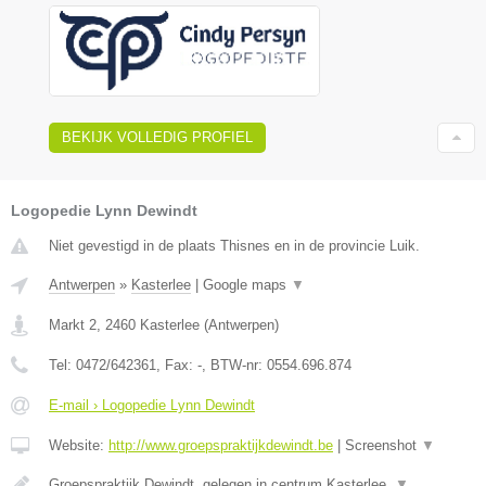
BEKIJK VOLLEDIG PROFIEL
Logopedie Lynn Dewindt
Niet gevestigd in de plaats Thisnes en in de provincie Luik.
Antwerpen
»
Kasterlee
|
Google maps
▼
Markt 2
,
2460
Kasterlee
(
Antwerpen
)
Tel:
0472/642361
, Fax:
-
, BTW-nr:
0554.696.874
E-mail › Logopedie Lynn Dewindt
Website:
http://www.groepspraktijkdewindt.be
|
Screenshot
▼
Groepspraktijk Dewindt, gelegen in centrum Kasterlee.
▼