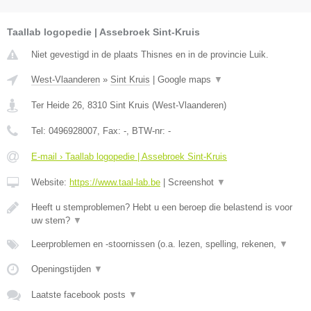
Taallab logopedie | Assebroek Sint-Kruis
Niet gevestigd in de plaats Thisnes en in de provincie Luik.
West-Vlaanderen
»
Sint Kruis
|
Google maps
▼
Ter Heide 26
,
8310
Sint Kruis
(
West-Vlaanderen
)
Tel:
0496928007
, Fax:
-
, BTW-nr:
-
E-mail › Taallab logopedie | Assebroek Sint-Kruis
Website:
https://www.taal-lab.be
|
Screenshot
▼
Heeft u stemproblemen? Hebt u een beroep die belastend is voor
uw stem?
▼
Leerproblemen en -stoornissen (o.a. lezen, spelling, rekenen,
▼
Openingstijden
▼
Laatste facebook posts
▼