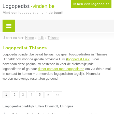
Ik ben een
logopedist
Logopedist
-vinden.be
Vind een logopedist bij u in de buurt!
U bent nu hier:
Home
»
Luik
»
Thisnes
Logopedist Thisnes
Logopedist-vinden.be bevat helaas nog geen
logopedisten in Thisnes
.
Dit geldt ook voor de gehele provincie Luik (
logopedist Luik
). Voer
bovenaan deze pagina uw postcode in voor de dichtstbijzijnde
logopedisten of ga naar
direct contact met logopedisten
om via één e-mail
in contact te komen met meerdere logopedisten tegelijk. Hieronder
worden nu overige resultaten getoond.
1
2
3
4
5
»
»»
Logopediepraktijk Ellen Dhondt, Elingua