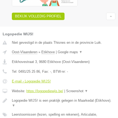
BEKIJK VOLLEDIG PROFIEL
Logopedie WIJS!
Niet gevestigd in de plaats Thisnes en in de provincie Luik.
Oost-Vlaanderen
»
Etikhove
|
Google maps
▼
Etikhovestraat 3
,
9680
Etikhove
(
Oost-Vlaanderen
)
Tel:
0491/25 25 86
, Fax:
-
, BTW-nr:
-
E-mail › Logopedie WIJS!
Website:
https://logopediewijs.be/
|
Screenshot
▼
Logopedie WIJS! is een praktijk gelegen in Maarkedal (Etikhove).
▼
Leerstoornissen (lezen, spelling en rekenen), Articulatie,