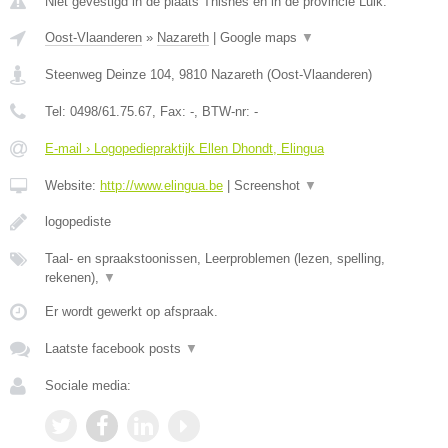
Niet gevestigd in de plaats Thisnes en in de provincie Luik.
Oost-Vlaanderen
»
Nazareth
|
Google maps
▼
Steenweg Deinze 104
,
9810
Nazareth
(
Oost-Vlaanderen
)
Tel:
0498/61.75.67
, Fax:
-
, BTW-nr:
-
E-mail › Logopediepraktijk Ellen Dhondt, Elingua
Website:
http://www.elingua.be
|
Screenshot
▼
logopediste
Taal- en spraakstoonissen, Leerproblemen (lezen, spelling,
rekenen),
▼
Er wordt gewerkt op afspraak.
Laatste facebook posts
▼
Sociale media: