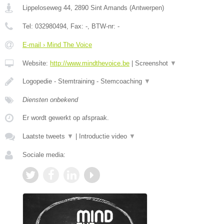
Lippeloseweg 44
,
2890
Sint Amands
(
Antwerpen
)
Tel:
032980494
, Fax:
-
, BTW-nr:
-
E-mail › Mind The Voice
Website:
http://www.mindthevoice.be
|
Screenshot
▼
Logopedie - Stemtraining - Stemcoaching
▼
Diensten onbekend
Er wordt gewerkt op afspraak.
Laatste tweets
▼
|
Introductie video
▼
Sociale media: