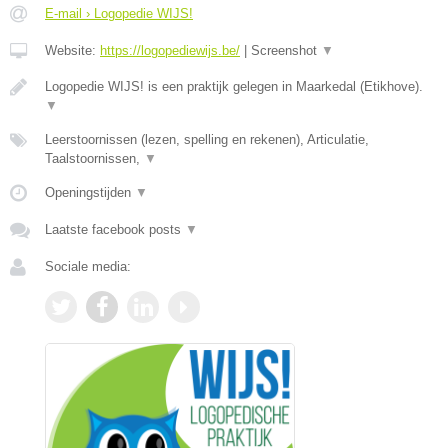
E-mail › Logopedie WIJS!
Website:
https://logopediewijs.be/
|
Screenshot
▼
Logopedie WIJS! is een praktijk gelegen in Maarkedal (Etikhove).
▼
Leerstoornissen (lezen, spelling en rekenen), Articulatie,
Taalstoornissen,
▼
Openingstijden
▼
Laatste facebook posts
▼
Sociale media: