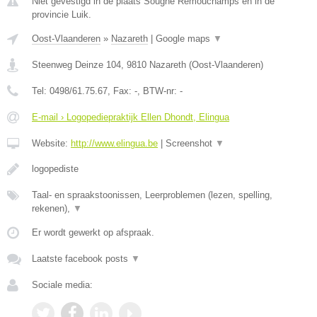
Niet gevestigd in de plaats Sougne Remouchamps en in de
provincie Luik.
Oost-Vlaanderen
»
Nazareth
|
Google maps
▼
Steenweg Deinze 104
,
9810
Nazareth
(
Oost-Vlaanderen
)
Tel:
0498/61.75.67
, Fax:
-
, BTW-nr:
-
E-mail › Logopediepraktijk Ellen Dhondt, Elingua
Website:
http://www.elingua.be
|
Screenshot
▼
logopediste
Taal- en spraakstoonissen, Leerproblemen (lezen, spelling,
rekenen),
▼
Er wordt gewerkt op afspraak.
Laatste facebook posts
▼
Sociale media: