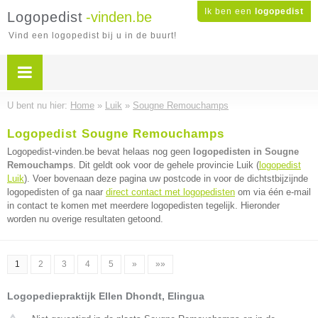
Ik ben een
logopedist
Logopedist
-vinden.be
Vind een logopedist bij u in de buurt!
U bent nu hier:
Home
»
Luik
»
Sougne Remouchamps
Logopedist Sougne Remouchamps
Logopedist-vinden.be bevat helaas nog geen
logopedisten in Sougne
Remouchamps
. Dit geldt ook voor de gehele provincie Luik (
logopedist
Luik
). Voer bovenaan deze pagina uw postcode in voor de dichtstbijzijnde
logopedisten of ga naar
direct contact met logopedisten
om via één e-mail
in contact te komen met meerdere logopedisten tegelijk. Hieronder
worden nu overige resultaten getoond.
1
2
3
4
5
»
»»
Logopediepraktijk Ellen Dhondt, Elingua