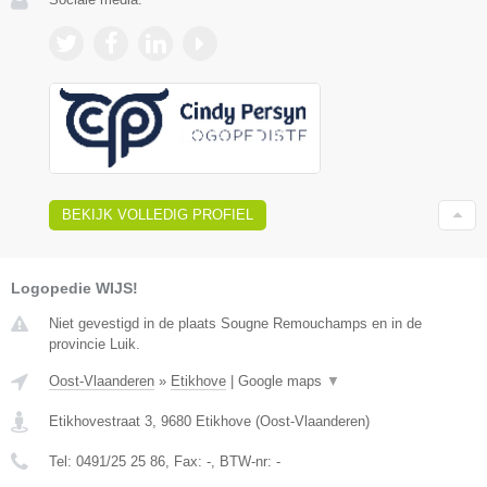
BEKIJK VOLLEDIG PROFIEL
Logopedie WIJS!
Niet gevestigd in de plaats Sougne Remouchamps en in de
provincie Luik.
Oost-Vlaanderen
»
Etikhove
|
Google maps
▼
Etikhovestraat 3
,
9680
Etikhove
(
Oost-Vlaanderen
)
Tel:
0491/25 25 86
, Fax:
-
, BTW-nr:
-