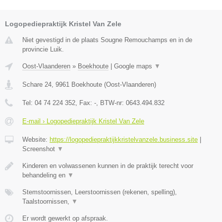
Logopediepraktijk Kristel Van Zele
Niet gevestigd in de plaats Sougne Remouchamps en in de
provincie Luik.
Oost-Vlaanderen
»
Boekhoute
|
Google maps
▼
Schare 24
,
9961
Boekhoute
(
Oost-Vlaanderen
)
Tel:
04 74 224 352
, Fax:
-
, BTW-nr:
0643.494.832
E-mail › Logopediepraktijk Kristel Van Zele
Website:
https://logopediepraktijkkristelvanzele.business.site
|
Screenshot
▼
Kinderen en volwassenen kunnen in de praktijk terecht voor
behandeling en
▼
Stemstoornissen, Leerstoornissen (rekenen, spelling),
Taalstoornissen,
▼
Er wordt gewerkt op afspraak.