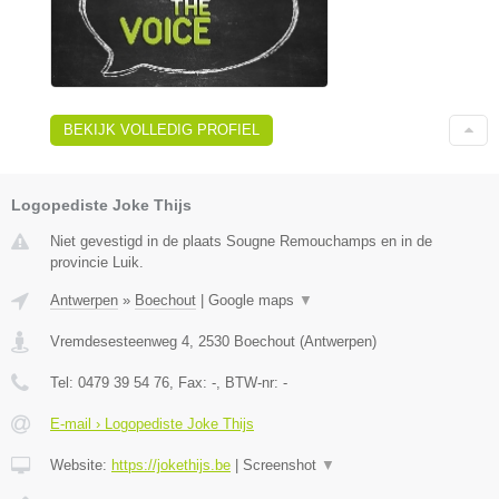
BEKIJK VOLLEDIG PROFIEL
Logopediste Joke Thijs
Niet gevestigd in de plaats Sougne Remouchamps en in de
provincie Luik.
Antwerpen
»
Boechout
|
Google maps
▼
Vremdesesteenweg 4
,
2530
Boechout
(
Antwerpen
)
Tel:
0479 39 54 76
, Fax:
-
, BTW-nr:
-
E-mail › Logopediste Joke Thijs
Website:
https://jokethijs.be
|
Screenshot
▼