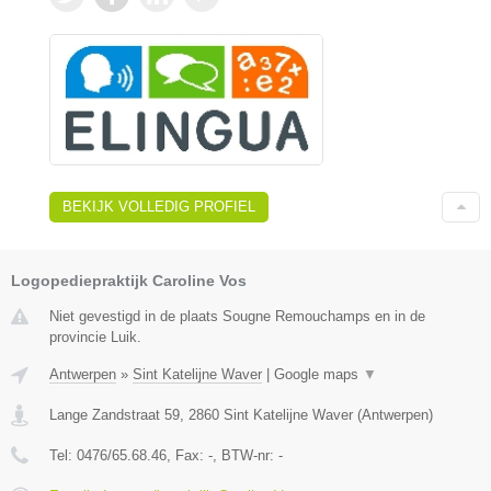
BEKIJK VOLLEDIG PROFIEL
Logopediepraktijk Caroline Vos
Niet gevestigd in de plaats Sougne Remouchamps en in de
provincie Luik.
Antwerpen
»
Sint Katelijne Waver
|
Google maps
▼
Lange Zandstraat 59
,
2860
Sint Katelijne Waver
(
Antwerpen
)
Tel:
0476/65.68.46
, Fax:
-
, BTW-nr:
-