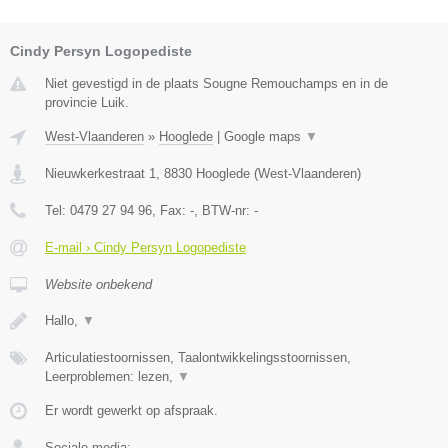
Cindy Persyn Logopediste
Niet gevestigd in de plaats Sougne Remouchamps en in de
provincie Luik.
West-Vlaanderen
»
Hooglede
|
Google maps
▼
Nieuwkerkestraat 1
,
8830
Hooglede
(
West-Vlaanderen
)
Tel:
0479 27 94 96
, Fax:
-
, BTW-nr:
-
E-mail › Cindy Persyn Logopediste
Website onbekend
Hallo,
▼
Articulatiestoornissen, Taalontwikkelingsstoornissen,
Leerproblemen: lezen,
▼
Er wordt gewerkt op afspraak.
Sociale media: