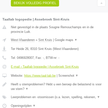
BEKIJK VOLLEDIG PROFIEL
Taallab logopedie | Assebroek Sint-Kruis
Niet gevestigd in de plaats Sougne Remouchamps en in de
provincie Luik.
West-Vlaanderen
»
Sint Kruis
|
Google maps
▼
Ter Heide 26
,
8310
Sint Kruis
(
West-Vlaanderen
)
Tel:
0496928007
, Fax:
-
, BTW-nr:
-
E-mail › Taallab logopedie | Assebroek Sint-Kruis
Website:
https://www.taal-lab.be
|
Screenshot
▼
Heeft u stemproblemen? Hebt u een beroep die belastend is voor
uw stem?
▼
Leerproblemen en -stoornissen (o.a. lezen, spelling, rekenen,
▼
Openingstijden
▼