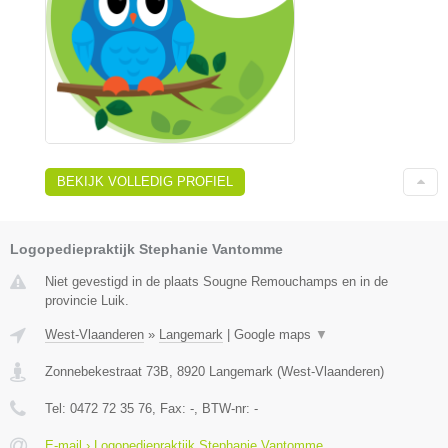
BEKIJK VOLLEDIG PROFIEL
Logopediepraktijk Stephanie Vantomme
Niet gevestigd in de plaats Sougne Remouchamps en in de
provincie Luik.
West-Vlaanderen
»
Langemark
|
Google maps
▼
Zonnebekestraat 73B
,
8920
Langemark
(
West-Vlaanderen
)
Tel:
0472 72 35 76
, Fax:
-
, BTW-nr:
-
E-mail › Logopediepraktijk Stephanie Vantomme