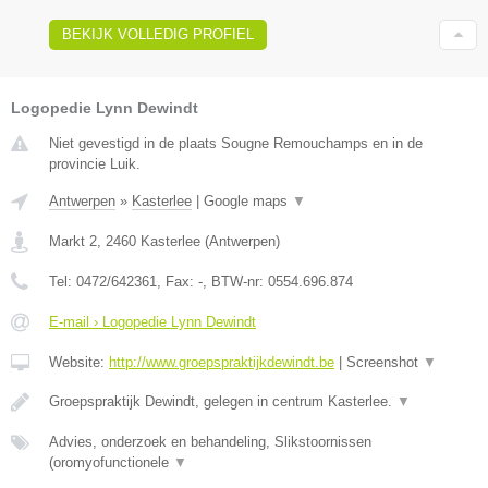
BEKIJK VOLLEDIG PROFIEL
Logopedie Lynn Dewindt
Niet gevestigd in de plaats Sougne Remouchamps en in de
provincie Luik.
Antwerpen
»
Kasterlee
|
Google maps
▼
Markt 2
,
2460
Kasterlee
(
Antwerpen
)
Tel:
0472/642361
, Fax:
-
, BTW-nr:
0554.696.874
E-mail › Logopedie Lynn Dewindt
Website:
http://www.groepspraktijkdewindt.be
|
Screenshot
▼
Groepspraktijk Dewindt, gelegen in centrum Kasterlee.
▼
Advies, onderzoek en behandeling, Slikstoornissen
(oromyofunctionele
▼