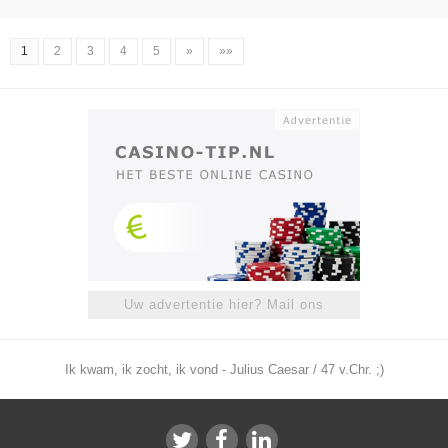
1
2
3
4
5
»
»»
Uw advertentie hier? Mail ons
Ik kwam, ik zocht, ik vond - Julius Caesar / 47 v.Chr. ;)