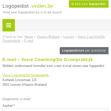
Ik ben een
logopedist
Logopedist
-vinden.be
Vind een logopedist bij u in de buurt!
U bent nu hier:
Home
»
Vlaams-Brabant
»
Leuven
»
Voice Coaching/De
Groeipraktijk
»
E-mail
Logopedisten
per provincie
E-mail › Voice Coaching/De Groeipraktijk
Middels onderstaand formulier kunt u een e-mail sturen naar logopedist:
Voice Coaching/De Groeipraktijk
Korbeek-Losestraat 121
3001 Leuven (Vlaams-Brabant)
Gegevens e-mail
Aanhef:*