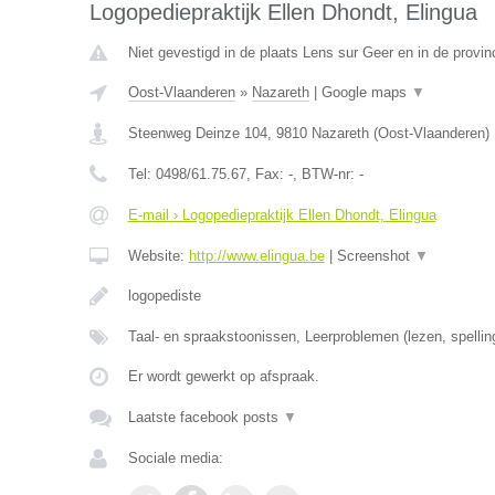
Logopediepraktijk Ellen Dhondt, Elingua
Niet gevestigd in de plaats Lens sur Geer en in de provinc
Oost-Vlaanderen
»
Nazareth
|
Google maps
▼
Steenweg Deinze 104
,
9810
Nazareth
(
Oost-Vlaanderen
)
Tel:
0498/61.75.67
, Fax:
-
, BTW-nr:
-
E-mail › Logopediepraktijk Ellen Dhondt, Elingua
Website:
http://www.elingua.be
|
Screenshot
▼
logopediste
Taal- en spraakstoonissen, Leerproblemen (lezen, spellin
Er wordt gewerkt op afspraak.
Laatste facebook posts
▼
Sociale media: