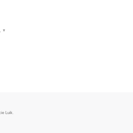
n,
▼
ie Luik.