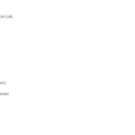
ie Luik.
nen)
lemen