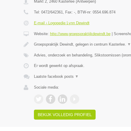
Markt 2
,
2460
Kasterlee
(
Antwerpen
)
Tel:
0472/642361
, Fax:
-
, BTW-nr:
0554.696.874
E-mail › Logopedie Lynn Dewindt
Website:
http://www.groepspraktijkdewindt.be
|
Screensh
Groepspraktijk Dewindt, gelegen in centrum Kasterlee.
▼
Advies, onderzoek en behandeling, Slikstoornissen (oro
Er wordt gewerkt op afspraak.
Laatste facebook posts
▼
Sociale media:
BEKIJK VOLLEDIG PROFIEL