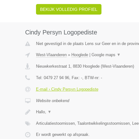
BEKIJK VOLLEDIG PROFIEL
Cindy Persyn Logopediste
Niet gevestigd in de plaats Lens sur Geer en in de provinc
West-Vlaanderen
»
Hooglede
|
Google maps
▼
Nieuwkerkestraat 1
,
8830
Hooglede
(
West-Vlaanderen
)
Tel:
0479 27 94 96
, Fax:
-
, BTW-nr:
-
E-mail › Cindy Persyn Logopediste
Website onbekend
Hallo,
▼
Articulatiestoornissen, Taalontwikkelingsstoornissen, Le
Er wordt gewerkt op afspraak.