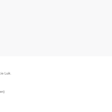
ie Luik.
en
)