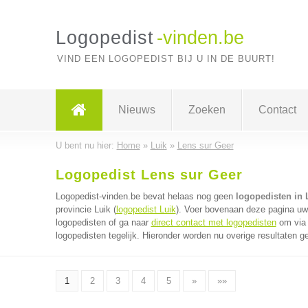
Logopedist
-vinden.be
VIND EEN LOGOPEDIST BIJ U IN DE BUURT!
Nieuws
Zoeken
Contact
U bent nu hier:
Home
»
Luik
»
Lens sur Geer
Logopedist Lens sur Geer
Logopedist-vinden.be bevat helaas nog geen
logopedisten in 
provincie Luik (
logopedist Luik
). Voer bovenaan deze pagina uw 
logopedisten of ga naar
direct contact met logopedisten
om via 
logopedisten tegelijk. Hieronder worden nu overige resultaten g
1
2
3
4
5
»
»»