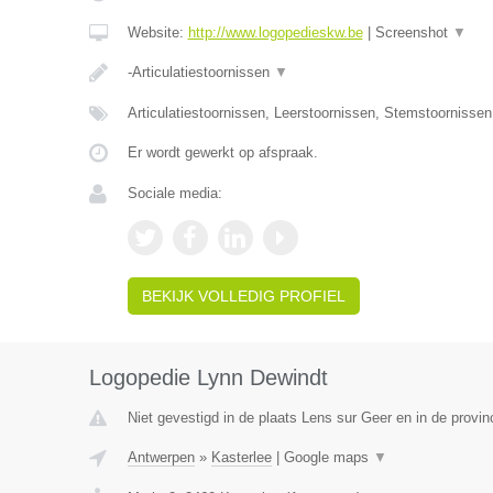
Website:
http://www.logopedieskw.be
|
Screenshot
▼
-Articulatiestoornissen
▼
Articulatiestoornissen, Leerstoornissen, Stemstoornisse
Er wordt gewerkt op afspraak.
Sociale media:
BEKIJK VOLLEDIG PROFIEL
Logopedie Lynn Dewindt
Niet gevestigd in de plaats Lens sur Geer en in de provinc
Antwerpen
»
Kasterlee
|
Google maps
▼