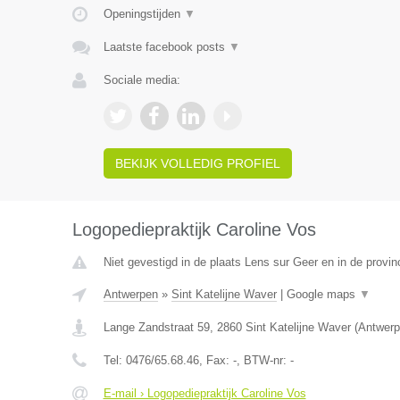
Openingstijden
▼
Laatste facebook posts
▼
Sociale media:
BEKIJK VOLLEDIG PROFIEL
Logopediepraktijk Caroline Vos
Niet gevestigd in de plaats Lens sur Geer en in de provinc
Antwerpen
»
Sint Katelijne Waver
|
Google maps
▼
Lange Zandstraat 59
,
2860
Sint Katelijne Waver
(
Antwerp
Tel:
0476/65.68.46
, Fax:
-
, BTW-nr:
-
E-mail › Logopediepraktijk Caroline Vos