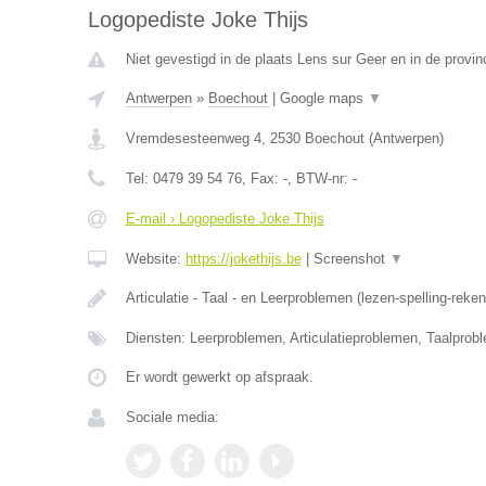
Logopediste Joke Thijs
Niet gevestigd in de plaats Lens sur Geer en in de provinc
Antwerpen
»
Boechout
|
Google maps
▼
Vremdesesteenweg 4
,
2530
Boechout
(
Antwerpen
)
Tel:
0479 39 54 76
, Fax:
-
, BTW-nr:
-
E-mail › Logopediste Joke Thijs
Website:
https://jokethijs.be
|
Screenshot
▼
Articulatie - Taal - en Leerproblemen (lezen-spelling-reke
Diensten: Leerproblemen, Articulatieproblemen, Taalprob
Er wordt gewerkt op afspraak.
Sociale media: