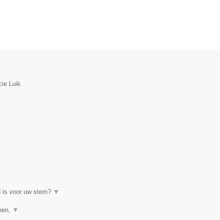
ie Luik.
d is voor uw stem?
▼
enen,
▼