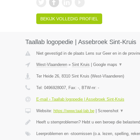
BEKIJK VOLLEDIG PROFIEL
Taallab logopedie | Assebroek Sint-Kruis
Niet gevestigd in de plaats Lens sur Geer en in de provinc
West-Vlaanderen
»
Sint Kruis
|
Google maps
▼
Ter Heide 26
,
8310
Sint Kruis
(
West-Vlaanderen
)
Tel:
0496928007
, Fax:
-
, BTW-nr:
-
E-mail › Taallab logopedie | Assebroek Sint-Kruis
Website:
https://www.taal-lab.be
|
Screenshot
▼
Heeft u stemproblemen? Hebt u een beroep die belasten
Leerproblemen en -stoornissen (o.a. lezen, spelling, rek