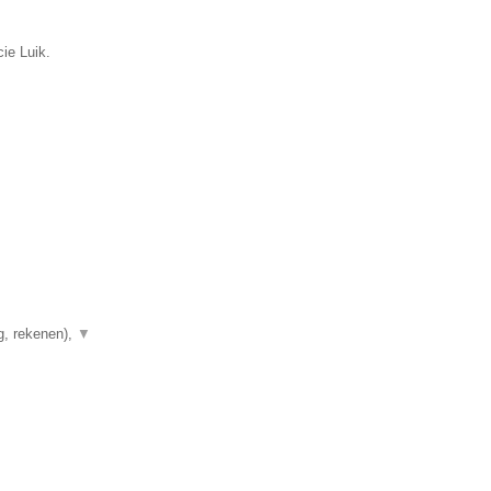
ie Luik.
g, rekenen),
▼