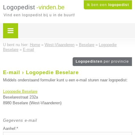
Ik ben een
logopedist
Logopedist
-vinden.be
Vind een logopedist bij u in de buurt!
U bent nu hier:
Home
»
West-Vlaanderen
»
Beselare
»
Logopedie
Beselare
»
E-mail
Logopedisten
per provincie
E-mail › Logopedie Beselare
Middels onderstaand formulier kunt u een e-mail sturen naar logopedist:
Logopedie Beselare
Beselarestraat 232a
8980 Beselare (West-Vlaanderen)
Gegevens e-mail
Aanhef:*