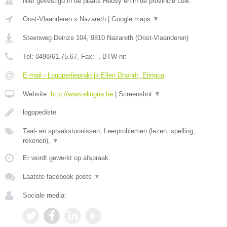
Niet gevestigd in de plaats Heusy en in de provincie Luik.
Oost-Vlaanderen
»
Nazareth
|
Google maps
▼
Steenweg Deinze 104
,
9810
Nazareth
(
Oost-Vlaanderen
)
Tel:
0498/61.75.67
, Fax:
-
, BTW-nr:
-
E-mail › Logopediepraktijk Ellen Dhondt, Elingua
Website:
http://www.elingua.be
|
Screenshot
▼
logopediste
Taal- en spraakstoonissen, Leerproblemen (lezen, spelling,
rekenen),
▼
Er wordt gewerkt op afspraak.
Laatste facebook posts
▼
Sociale media: