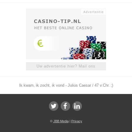
Uw advertentie hier? Mail ons
Ik kwam, ik zocht, ik vond - Julius Caesar / 47 v.Chr. ;)
©
JBB Media
|
Privacy