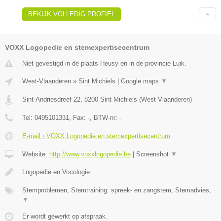
BEKIJK VOLLEDIG PROFIEL
VOXX Logopedie en stemexpertisecentrum
Niet gevestigd in de plaats Heusy en in de provincie Luik.
West-Vlaanderen
»
Sint Michiels
|
Google maps
▼
Sint-Andriesdreef 22
,
8200
Sint Michiels
(
West-Vlaanderen
)
Tel:
0495101331
, Fax:
-
, BTW-nr:
-
E-mail › VOXX Logopedie en stemexpertisecentrum
Website:
http://www.voxxlogopedie.be
|
Screenshot
▼
Logopedie en Vocologie
Stemproblemen, Stemtraining: spreek- en zangstem, Stemadvies,
▼
Er wordt gewerkt op afspraak.