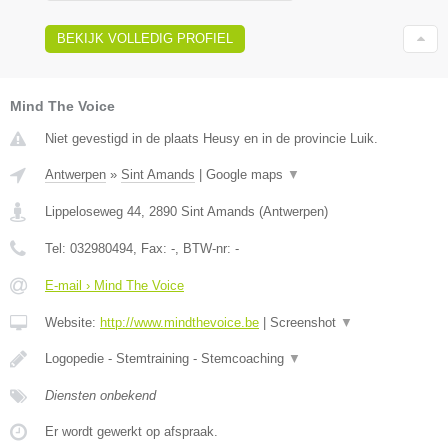
BEKIJK VOLLEDIG PROFIEL
Mind The Voice
Niet gevestigd in de plaats Heusy en in de provincie Luik.
Antwerpen
»
Sint Amands
|
Google maps
▼
Lippeloseweg 44
,
2890
Sint Amands
(
Antwerpen
)
Tel:
032980494
, Fax:
-
, BTW-nr:
-
E-mail › Mind The Voice
Website:
http://www.mindthevoice.be
|
Screenshot
▼
Logopedie - Stemtraining - Stemcoaching
▼
Diensten onbekend
Er wordt gewerkt op afspraak.