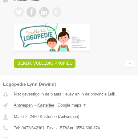
BEKIJK VOLLEDIG PROFIEL
Logopedie Lynn Dewindt
Niet gevestigd in de plaats Heusy en in de provincie Luik.
Antwerpen
»
Kasterlee
|
Google maps
▼
Markt 2
,
2460
Kasterlee
(
Antwerpen
)
Tel:
0472/642361
, Fax:
-
, BTW-nr:
0554.696.874