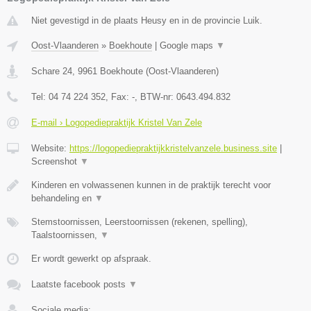
Niet gevestigd in de plaats Heusy en in de provincie Luik.
Oost-Vlaanderen
»
Boekhoute
|
Google maps
▼
Schare 24
,
9961
Boekhoute
(
Oost-Vlaanderen
)
Tel:
04 74 224 352
, Fax:
-
, BTW-nr:
0643.494.832
E-mail › Logopediepraktijk Kristel Van Zele
Website:
https://logopediepraktijkkristelvanzele.business.site
|
Screenshot
▼
Kinderen en volwassenen kunnen in de praktijk terecht voor
behandeling en
▼
Stemstoornissen, Leerstoornissen (rekenen, spelling),
Taalstoornissen,
▼
Er wordt gewerkt op afspraak.
Laatste facebook posts
▼
Sociale media: