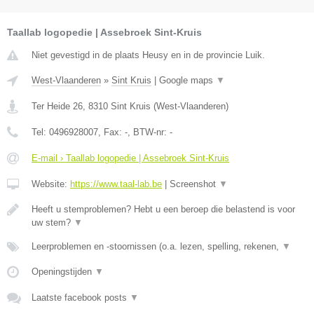
Taallab logopedie | Assebroek Sint-Kruis
Niet gevestigd in de plaats Heusy en in de provincie Luik.
West-Vlaanderen
»
Sint Kruis
|
Google maps
▼
Ter Heide 26
,
8310
Sint Kruis
(
West-Vlaanderen
)
Tel:
0496928007
, Fax:
-
, BTW-nr:
-
E-mail › Taallab logopedie | Assebroek Sint-Kruis
Website:
https://www.taal-lab.be
|
Screenshot
▼
Heeft u stemproblemen? Hebt u een beroep die belastend is voor
uw stem?
▼
Leerproblemen en -stoornissen (o.a. lezen, spelling, rekenen,
▼
Openingstijden
▼
Laatste facebook posts
▼