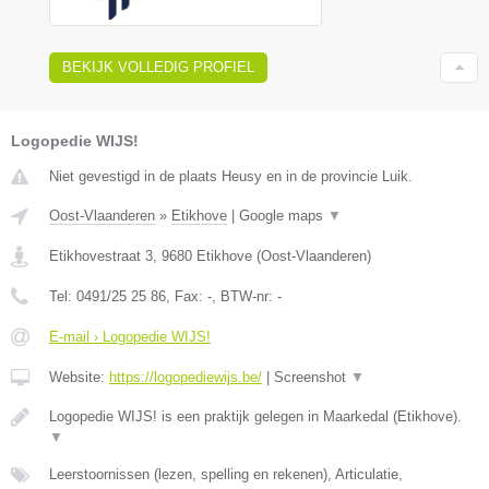
BEKIJK VOLLEDIG PROFIEL
Logopedie WIJS!
Niet gevestigd in de plaats Heusy en in de provincie Luik.
Oost-Vlaanderen
»
Etikhove
|
Google maps
▼
Etikhovestraat 3
,
9680
Etikhove
(
Oost-Vlaanderen
)
Tel:
0491/25 25 86
, Fax:
-
, BTW-nr:
-
E-mail › Logopedie WIJS!
Website:
https://logopediewijs.be/
|
Screenshot
▼
Logopedie WIJS! is een praktijk gelegen in Maarkedal (Etikhove).
▼
Leerstoornissen (lezen, spelling en rekenen), Articulatie,