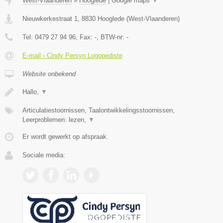
West-Vlaanderen
»
Hooglede
|
Google maps
▼
Nieuwkerkestraat 1
,
8830
Hooglede
(
West-Vlaanderen
)
Tel:
0479 27 94 96
, Fax:
-
, BTW-nr:
-
E-mail › Cindy Persyn Logopediste
Website onbekend
Hallo,
▼
Articulatiestoornissen, Taalontwikkelingsstoornissen,
Leerproblemen: lezen,
▼
Er wordt gewerkt op afspraak.
Sociale media: