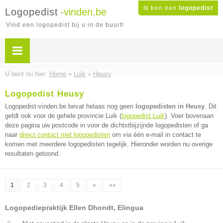
Ik ben een
logopedist
Logopedist
-vinden.be
Vind een logopedist bij u in de buurt!
U bent nu hier:
Home
»
Luik
»
Heusy
Logopedist Heusy
Logopedist-vinden.be bevat helaas nog geen
logopedisten in Heusy
. Dit
geldt ook voor de gehele provincie Luik (
logopedist Luik
). Voer bovenaan
deze pagina uw postcode in voor de dichtstbijzijnde logopedisten of ga
naar
direct contact met logopedisten
om via één e-mail in contact te
komen met meerdere logopedisten tegelijk. Hieronder worden nu overige
resultaten getoond.
1
2
3
4
5
»
»»
Logopediepraktijk Ellen Dhondt, Elingua