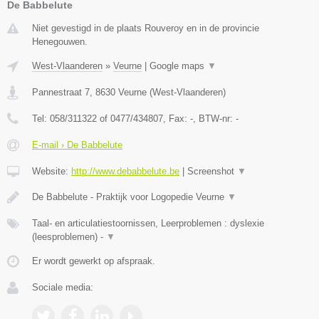
De Babbelute
Niet gevestigd in de plaats Rouveroy en in de provincie
Henegouwen.
West-Vlaanderen
»
Veurne
|
Google maps
▼
Pannestraat 7
,
8630
Veurne
(
West-Vlaanderen
)
Tel:
058/311322 of 0477/434807
, Fax:
-
, BTW-nr:
-
E-mail › De Babbelute
Website:
http://www.debabbelute.be
|
Screenshot
▼
De Babbelute - Praktijk voor Logopedie Veurne
▼
Taal- en articulatiestoornissen, Leerproblemen : dyslexie
(leesproblemen) -
▼
Er wordt gewerkt op afspraak.
Sociale media: