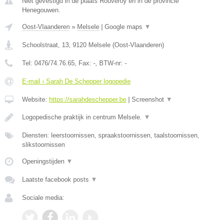
Niet gevestigd in de plaats Rouveroy en in de provincie
Henegouwen.
Oost-Vlaanderen
»
Melsele
|
Google maps
▼
Schoolstraat, 13
,
9120
Melsele
(
Oost-Vlaanderen
)
Tel:
0476/74.76.65
, Fax:
-
, BTW-nr:
-
E-mail › Sarah De Schepper logopedie
Website:
https://sarahdeschepper.be
|
Screenshot
▼
Logopedische praktijk in centrum Melsele.
▼
Diensten: leerstoornissen, spraakstoornissen, taalstoornissen,
slikstoornissen
Openingstijden
▼
Laatste facebook posts
▼
Sociale media: