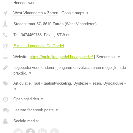
Henegouwen.
West-Vlaanderen
»
Zarren
|
Google maps
▼
Stadenstraat 37
,
8610
Zarren
(
West-Vlaanderen
)
Tel:
0474469738
, Fax:
-
, BTW-nr:
-
E-mail › Logopedie De Gordel
Website:
https://praktijkdegordel.be/logopedie/
|
Screenshot
▼
Logopedie voor kinderen, jongeren en volwassenen mogelijk in de
praktijk,
▼
Articulatie, Taal - taalontwikkeling, Dyslexie - lezen, Dyscalculie -
▼
Openingstijden
▼
Laatste facebook posts
▼
Sociale media: