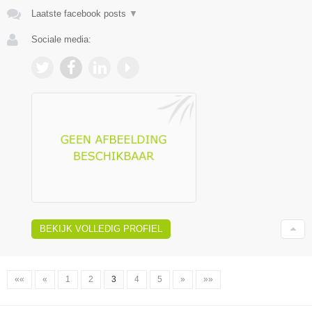
Laatste facebook posts
▼
Sociale media:
BEKIJK VOLLEDIG PROFIEL
««
«
1
2
3
4
5
»
»»