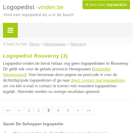
Ik ben een
logopedist
Logopedist
-vinden.be
Vind een logopedist bij u in de buurt!
U bent nu hier:
Home
»
Henegouwen
»
Rouveroy
Logopedist Rouveroy (3)
Logopedist-vinden.be bevat helaas nog geen
logopedisten in Rouveroy
.
Dit geldt ook voor de gehele provincie Henegouwen (
logopedist
Henegouwen
). Voer bovenaan deze pagina uw postcode in voor de
dichtstbijzijnde logopedisten of ga naar
direct contact met logopedisten
om via één e-mail in contact te komen met meerdere logopedisten
tegelijk. Hieronder worden nu overige resultaten getoond.
««
«
1
2
3
4
5
»
»»
Sarah De Schepper logopedie