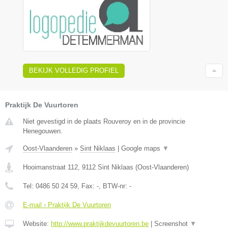
BEKIJK VOLLEDIG PROFIEL
Praktijk De Vuurtoren
Niet gevestigd in de plaats Rouveroy en in de provincie
Henegouwen.
Oost-Vlaanderen
»
Sint Niklaas
|
Google maps
▼
Hooimanstraat 112
,
9112
Sint Niklaas
(
Oost-Vlaanderen
)
Tel:
0486 50 24 59
, Fax:
-
, BTW-nr:
-
E-mail › Praktijk De Vuurtoren
Website:
http://www.praktijkdevuurtoren.be
|
Screenshot
▼