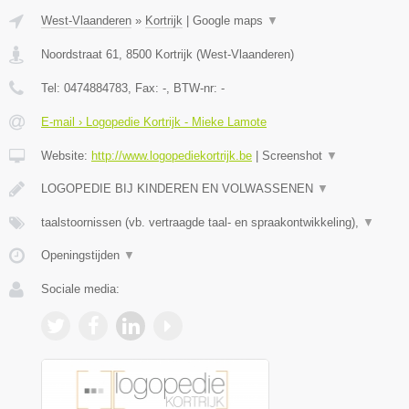
West-Vlaanderen
»
Kortrijk
|
Google maps
▼
Noordstraat 61
,
8500
Kortrijk
(
West-Vlaanderen
)
Tel:
0474884783
, Fax:
-
, BTW-nr:
-
E-mail › Logopedie Kortrijk - Mieke Lamote
Website:
http://www.logopediekortrijk.be
|
Screenshot
▼
LOGOPEDIE BIJ KINDEREN EN VOLWASSENEN
▼
taalstoornissen (vb. vertraagde taal- en spraakontwikkeling),
▼
Openingstijden
▼
Sociale media: