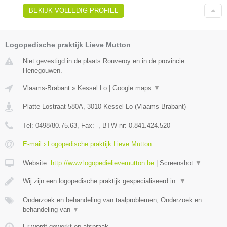
BEKIJK VOLLEDIG PROFIEL
Logopedische praktijk Lieve Mutton
Niet gevestigd in de plaats Rouveroy en in de provincie
Henegouwen.
Vlaams-Brabant
»
Kessel Lo
|
Google maps
▼
Platte Lostraat 580A
,
3010
Kessel Lo
(
Vlaams-Brabant
)
Tel:
0498/80.75.63
, Fax:
-
, BTW-nr:
0.841.424.520
E-mail › Logopedische praktijk Lieve Mutton
Website:
http://www.logopedielievemutton.be
|
Screenshot
▼
Wij zijn een logopedische praktijk gespecialiseerd in:
▼
Onderzoek en behandeling van taalproblemen, Onderzoek en
behandeling van
▼
Er wordt gewerkt op afspraak.