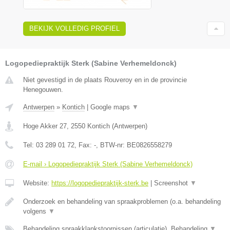
BEKIJK VOLLEDIG PROFIEL
Logopediepraktijk Sterk (Sabine Verhemeldonck)
Niet gevestigd in de plaats Rouveroy en in de provincie
Henegouwen.
Antwerpen
»
Kontich
|
Google maps
▼
Hoge Akker 27
,
2550
Kontich
(
Antwerpen
)
Tel:
03 289 01 72
, Fax:
-
, BTW-nr:
BE0826558279
E-mail › Logopediepraktijk Sterk (Sabine Verhemeldonck)
Website:
https://logopediepraktijk-sterk.be
|
Screenshot
▼
Onderzoek en behandeling van spraakproblemen (o.a. behandeling
volgens
▼
Behandeling spraakklankstoornissen (articulatie), Behandeling
▼