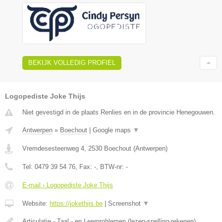
BEKIJK VOLLEDIG PROFIEL
Logopediste Joke Thijs
Niet gevestigd in de plaats Renlies en in de provincie Henegouwen.
Antwerpen
»
Boechout
|
Google maps
▼
Vremdesesteenweg 4
,
2530
Boechout
(
Antwerpen
)
Tel:
0479 39 54 76
, Fax:
-
, BTW-nr:
-
E-mail › Logopediste Joke Thijs
Website:
https://jokethijs.be
|
Screenshot
▼
Articulatie - Taal - en Leerproblemen (lezen-spelling-rekenen)