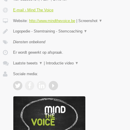
E-mail › Mind The Voice
Website:
http://www.mindthevoice.be
|
Screenshot
▼
Logopedie - Stemtraining - Stemcoaching
▼
Diensten onbekend
Er wordt gewerkt op afspraak.
Laatste tweets
▼
|
Introductie video
▼
Sociale media: