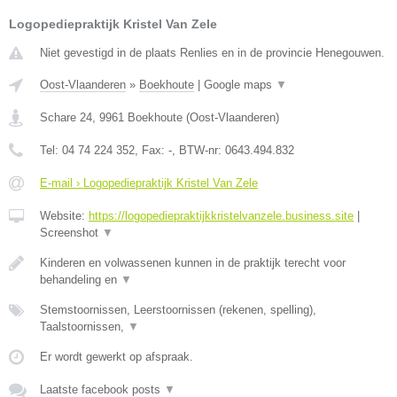
Logopediepraktijk Kristel Van Zele
Niet gevestigd in de plaats Renlies en in de provincie Henegouwen.
Oost-Vlaanderen
»
Boekhoute
|
Google maps
▼
Schare 24
,
9961
Boekhoute
(
Oost-Vlaanderen
)
Tel:
04 74 224 352
, Fax:
-
, BTW-nr:
0643.494.832
E-mail › Logopediepraktijk Kristel Van Zele
Website:
https://logopediepraktijkkristelvanzele.business.site
|
Screenshot
▼
Kinderen en volwassenen kunnen in de praktijk terecht voor
behandeling en
▼
Stemstoornissen, Leerstoornissen (rekenen, spelling),
Taalstoornissen,
▼
Er wordt gewerkt op afspraak.
Laatste facebook posts
▼