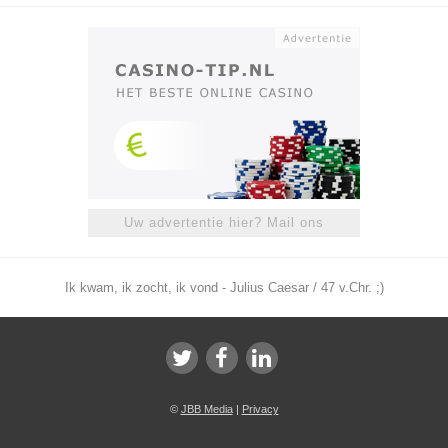
Uw advertentie hier? Mail ons
Ik kwam, ik zocht, ik vond - Julius Caesar / 47 v.Chr. ;)
©
JBB Media
|
Privacy