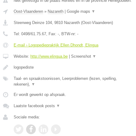
Niet gevestigd in de plaats Renlies en in de provincie Henegouwen.
Oost-Vlaanderen
»
Nazareth
|
Google maps
▼
Steenweg Deinze 104
,
9810
Nazareth
(
Oost-Vlaanderen
)
Tel:
0498/61.75.67
, Fax:
-
, BTW-nr:
-
E-mail › Logopediepraktijk Ellen Dhondt, Elingua
Website:
http://www.elingua.be
|
Screenshot
▼
logopediste
Taal- en spraakstoonissen, Leerproblemen (lezen, spelling,
rekenen),
▼
Er wordt gewerkt op afspraak.
Laatste facebook posts
▼
Sociale media: