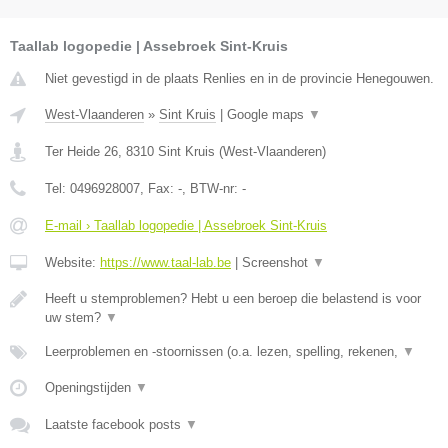
Taallab logopedie | Assebroek Sint-Kruis
Niet gevestigd in de plaats Renlies en in de provincie Henegouwen.
West-Vlaanderen
»
Sint Kruis
|
Google maps
▼
Ter Heide 26
,
8310
Sint Kruis
(
West-Vlaanderen
)
Tel:
0496928007
, Fax:
-
, BTW-nr:
-
E-mail › Taallab logopedie | Assebroek Sint-Kruis
Website:
https://www.taal-lab.be
|
Screenshot
▼
Heeft u stemproblemen? Hebt u een beroep die belastend is voor
uw stem?
▼
Leerproblemen en -stoornissen (o.a. lezen, spelling, rekenen,
▼
Openingstijden
▼
Laatste facebook posts
▼