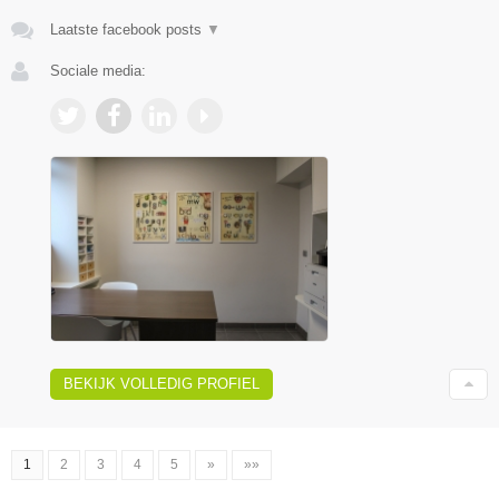
Laatste facebook posts
▼
Sociale media:
BEKIJK VOLLEDIG PROFIEL
1
2
3
4
5
»
»»