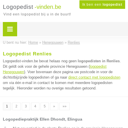
Ik ben een
logopedist
Logopedist
-vinden.be
Vind een logopedist bij u in de buurt!
U bent nu hier:
Home
»
Henegouwen
»
Renlies
Logopedist Renlies
Logopedist-vinden.be bevat helaas nog geen
logopedisten in Renlies
.
Dit geldt ook voor de gehele provincie Henegouwen (
logopedist
Henegouwen
). Voer bovenaan deze pagina uw postcode in voor de
dichtstbijzijnde logopedisten of ga naar
direct contact met logopedisten
om via één e-mail in contact te komen met meerdere logopedisten
tegelijk. Hieronder worden nu overige resultaten getoond.
1
2
3
4
5
»
»»
Logopediepraktijk Ellen Dhondt, Elingua