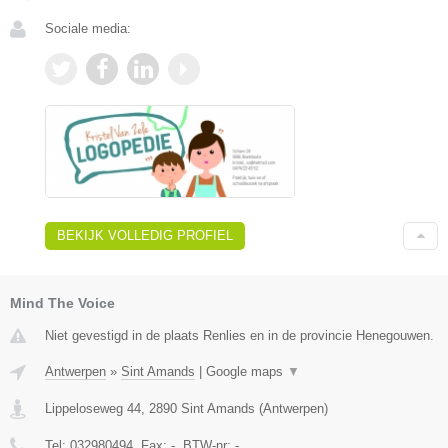
Sociale media:
BEKIJK VOLLEDIG PROFIEL
Mind The Voice
Niet gevestigd in de plaats Renlies en in de provincie Henegouwen.
Antwerpen
»
Sint Amands
|
Google maps
▼
Lippeloseweg 44
,
2890
Sint Amands
(
Antwerpen
)
Tel:
032980494
, Fax:
-
, BTW-nr:
-