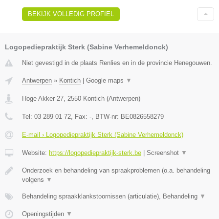
BEKIJK VOLLEDIG PROFIEL
Logopediepraktijk Sterk (Sabine Verhemeldonck)
Niet gevestigd in de plaats Renlies en in de provincie Henegouwen.
Antwerpen
»
Kontich
|
Google maps
▼
Hoge Akker 27
,
2550
Kontich
(
Antwerpen
)
Tel:
03 289 01 72
, Fax:
-
, BTW-nr:
BE0826558279
E-mail › Logopediepraktijk Sterk (Sabine Verhemeldonck)
Website:
https://logopediepraktijk-sterk.be
|
Screenshot
▼
Onderzoek en behandeling van spraakproblemen (o.a. behandeling
volgens
▼
Behandeling spraakklankstoornissen (articulatie), Behandeling
▼
Openingstijden
▼