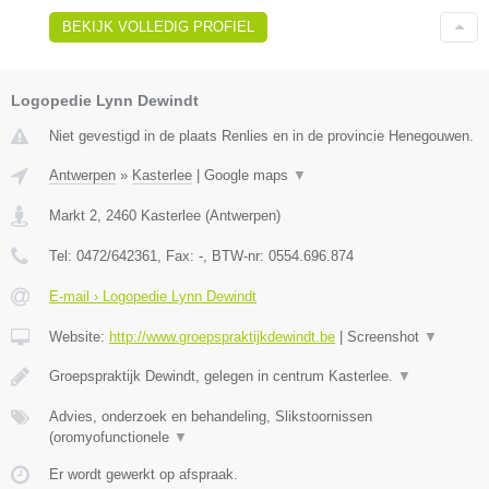
BEKIJK VOLLEDIG PROFIEL
Logopedie Lynn Dewindt
Niet gevestigd in de plaats Renlies en in de provincie Henegouwen.
Antwerpen
»
Kasterlee
|
Google maps
▼
Markt 2
,
2460
Kasterlee
(
Antwerpen
)
Tel:
0472/642361
, Fax:
-
, BTW-nr:
0554.696.874
E-mail › Logopedie Lynn Dewindt
Website:
http://www.groepspraktijkdewindt.be
|
Screenshot
▼
Groepspraktijk Dewindt, gelegen in centrum Kasterlee.
▼
Advies, onderzoek en behandeling, Slikstoornissen
(oromyofunctionele
▼
Er wordt gewerkt op afspraak.