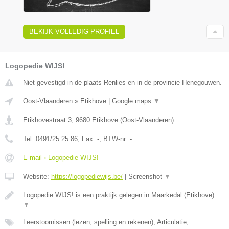
BEKIJK VOLLEDIG PROFIEL
Logopedie WIJS!
Niet gevestigd in de plaats Renlies en in de provincie Henegouwen.
Oost-Vlaanderen
»
Etikhove
|
Google maps
▼
Etikhovestraat 3
,
9680
Etikhove
(
Oost-Vlaanderen
)
Tel:
0491/25 25 86
, Fax:
-
, BTW-nr:
-
E-mail › Logopedie WIJS!
Website:
https://logopediewijs.be/
|
Screenshot
▼
Logopedie WIJS! is een praktijk gelegen in Maarkedal (Etikhove).
▼
Leerstoornissen (lezen, spelling en rekenen), Articulatie,