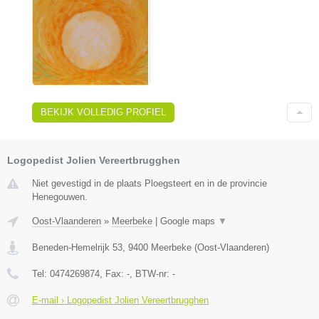
BEKIJK VOLLEDIG PROFIEL
Logopedist Jolien Vereertbrugghen
Niet gevestigd in de plaats Ploegsteert en in de provincie
Henegouwen.
Oost-Vlaanderen
»
Meerbeke
|
Google maps
▼
Beneden-Hemelrijk 53
,
9400
Meerbeke
(
Oost-Vlaanderen
)
Tel:
0474269874
, Fax:
-
, BTW-nr:
-
E-mail › Logopedist Jolien Vereertbrugghen