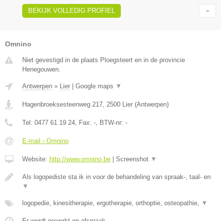
BEKIJK VOLLEDIG PROFIEL
Omnino
Niet gevestigd in de plaats Ploegsteert en in de provincie
Henegouwen.
Antwerpen
»
Lier
|
Google maps
▼
Hagenbroeksesteenweg 217
,
2500
Lier
(
Antwerpen
)
Tel:
0477 61 19 24
, Fax:
-
, BTW-nr:
-
E-mail › Omnino
Website:
http://www.omnino.be
|
Screenshot
▼
Als logopediste sta ik in voor de behandeling van spraak-, taal- en
▼
logopedie, kinesitherapie, ergotherapie, orthoptie, osteopathie,
▼
Er wordt gewerkt op afspraak.