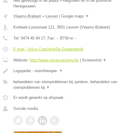
Niet gevestigd in de plaats Ploegsteert en in de provincie
Henegouwen.
Vlaams-Brabant
»
Leuven
|
Google maps
▼
Korbeek-Losestraat 121
,
3001
Leuven
(
Vlaams-Brabant
)
Tel:
0474 45 94 17
, Fax:
-
, BTW-nr:
-
E-mail › Voice Coaching/De Groeipraktijk
Website:
http://www.voicecoaching.be
|
Screenshot
▼
Logopedie - stemtherapie:
▼
behandelen van stemproblemen bij spreken, behandelen van
stemproblemen bij
▼
Er wordt gewerkt op afspraak.
Sociale media: