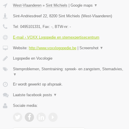
West-Vlaanderen
»
Sint Michiels
|
Google maps
▼
Sint-Andriesdreef 22
,
8200
Sint Michiels
(
West-Vlaanderen
)
Tel:
0495101331
, Fax:
-
, BTW-nr:
-
E-mail › VOXX Logopedie en stemexpertisecentrum
Website:
http://www.voxxlogopedie.be
|
Screenshot
▼
Logopedie en Vocologie
Stemproblemen, Stemtraining: spreek- en zangstem, Stemadvies,
▼
Er wordt gewerkt op afspraak.
Laatste facebook posts
▼
Sociale media: