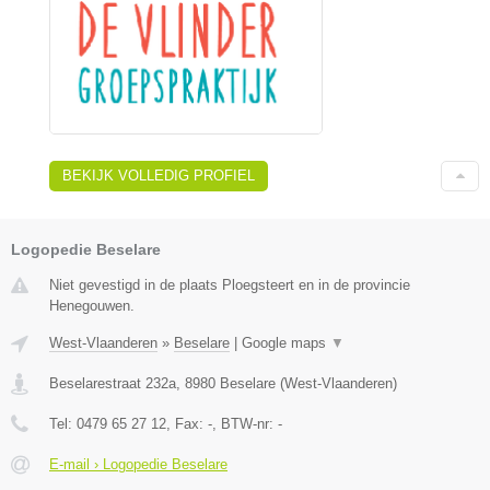
BEKIJK VOLLEDIG PROFIEL
Logopedie Beselare
Niet gevestigd in de plaats Ploegsteert en in de provincie
Henegouwen.
West-Vlaanderen
»
Beselare
|
Google maps
▼
Beselarestraat 232a
,
8980
Beselare
(
West-Vlaanderen
)
Tel:
0479 65 27 12
, Fax:
-
, BTW-nr:
-
E-mail › Logopedie Beselare