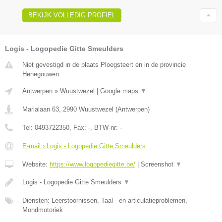
BEKIJK VOLLEDIG PROFIEL
Logis - Logopedie Gitte Smeulders
Niet gevestigd in de plaats Ploegsteert en in de provincie
Henegouwen.
Antwerpen
»
Wuustwezel
|
Google maps
▼
Marialaan 63
,
2990
Wuustwezel
(
Antwerpen
)
Tel:
0493722350
, Fax:
-
, BTW-nr:
-
E-mail › Logis - Logopedie Gitte Smeulders
Website:
https://www.logopediegitte.be/
|
Screenshot
▼
Logis - Logopedie Gitte Smeulders
▼
Diensten: Leerstoornissen, Taal - en articulatieproblemen,
Mondmotoriek