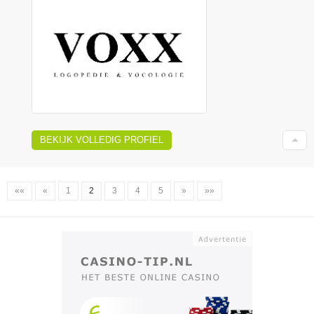
BEKIJK VOLLEDIG PROFIEL
««
«
1
2
3
4
5
»
»»