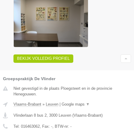
BEKIJK VOLLEDIG PROFIEL
Groepspraktijk De Vlinder
Niet gevestigd in de plaats Ploegsteert en in de provincie
Henegouwen.
Vlaams-Brabant
»
Leuven
|
Google maps
▼
Vlinderlaan 8 bus 2
,
3000
Leuven
(
Vlaams-Brabant
)
Tel:
016463062
, Fax:
-
, BTW-nr:
-