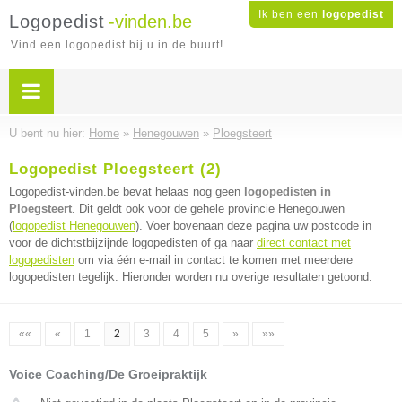
Ik ben een
logopedist
Logopedist
-vinden.be
Vind een logopedist bij u in de buurt!
U bent nu hier:
Home
»
Henegouwen
»
Ploegsteert
Logopedist Ploegsteert (2)
Logopedist-vinden.be bevat helaas nog geen
logopedisten in
Ploegsteert
. Dit geldt ook voor de gehele provincie Henegouwen
(
logopedist Henegouwen
). Voer bovenaan deze pagina uw postcode in
voor de dichtstbijzijnde logopedisten of ga naar
direct contact met
logopedisten
om via één e-mail in contact te komen met meerdere
logopedisten tegelijk. Hieronder worden nu overige resultaten getoond.
««
«
1
2
3
4
5
»
»»
Voice Coaching/De Groeipraktijk