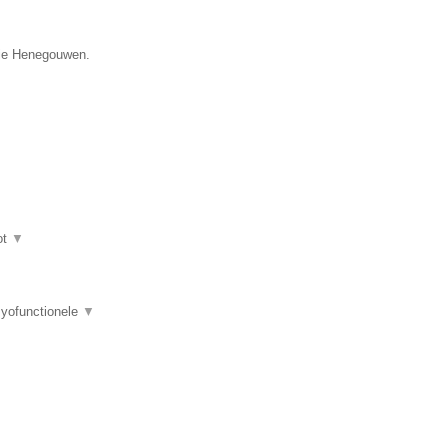
cie Henegouwen.
ot
▼
myofunctionele
▼