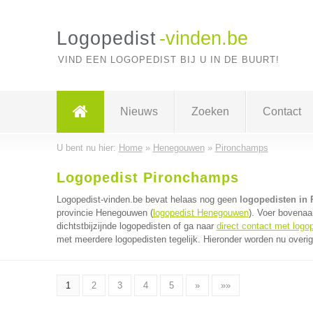
Logopedist
-vinden.be
VIND EEN LOGOPEDIST BIJ U IN DE BUURT!
Nieuws
Zoeken
Contact
U bent nu hier:
Home
»
Henegouwen
»
Pironchamps
Logopedist Pironchamps
Logopedist-vinden.be bevat helaas nog geen
logopedisten in
provincie Henegouwen (
logopedist Henegouwen
). Voer bovenaa
dichtstbijzijnde logopedisten of ga naar
direct contact met logo
met meerdere logopedisten tegelijk. Hieronder worden nu overig
1
2
3
4
5
»
»»