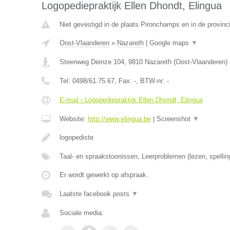
Logopediepraktijk Ellen Dhondt, Elingua
Niet gevestigd in de plaats Pironchamps en in de provin
Oost-Vlaanderen
»
Nazareth
|
Google maps
▼
Steenweg Deinze 104
,
9810
Nazareth
(
Oost-Vlaanderen
)
Tel:
0498/61.75.67
, Fax:
-
, BTW-nr:
-
E-mail › Logopediepraktijk Ellen Dhondt, Elingua
Website:
http://www.elingua.be
|
Screenshot
▼
logopediste
Taal- en spraakstoonissen, Leerproblemen (lezen, spellin
Er wordt gewerkt op afspraak.
Laatste facebook posts
▼
Sociale media: