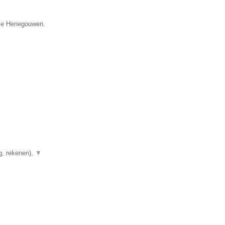
cie Henegouwen.
g, rekenen),
▼