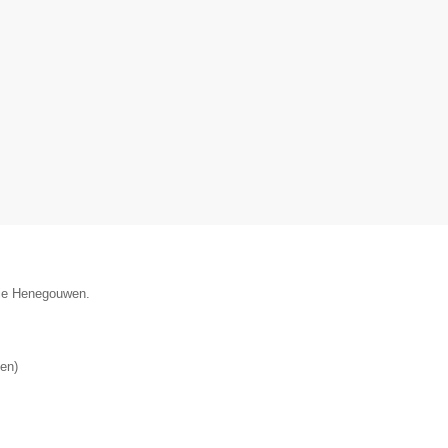
cie Henegouwen.
en
)