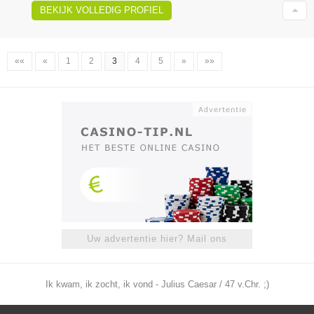
BEKIJK VOLLEDIG PROFIEL
««
«
1
2
3
4
5
»
»»
Uw advertentie hier? Mail ons
Ik kwam, ik zocht, ik vond - Julius Caesar / 47 v.Chr. ;)