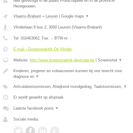
Niet gevestigd in de plaats Froidchapelle en in de provincie
Henegouwen.
Vlaams-Brabant
»
Leuven
|
Google maps
▼
Vlinderlaan 8 bus 2
,
3000
Leuven
(
Vlaams-Brabant
)
Tel:
016463062
, Fax:
-
, BTW-nr:
-
E-mail › Groepspraktijk De Vlinder
Website:
http://www.groepspraktijk-devlinder.be
|
Screenshot
▼
Kinderen, jongeren en volwassenen kunnen bij ons terecht voor
diagnose en
▼
Articulatiestoornissen, Afwijkend mondgedrag, Taalstoornissen,
▼
Er wordt gewerkt op afspraak.
Laatste facebook posts
▼
Sociale media: