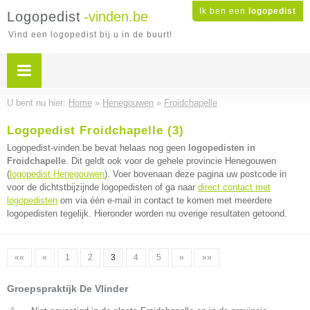
Ik ben een
logopedist
Logopedist
-vinden.be
Vind een logopedist bij u in de buurt!
U bent nu hier:
Home
»
Henegouwen
»
Froidchapelle
Logopedist Froidchapelle (3)
Logopedist-vinden.be bevat helaas nog geen
logopedisten in
Froidchapelle
. Dit geldt ook voor de gehele provincie Henegouwen
(
logopedist Henegouwen
). Voer bovenaan deze pagina uw postcode in
voor de dichtstbijzijnde logopedisten of ga naar
direct contact met
logopedisten
om via één e-mail in contact te komen met meerdere
logopedisten tegelijk. Hieronder worden nu overige resultaten getoond.
««
«
1
2
3
4
5
»
»»
Groepspraktijk De Vlinder