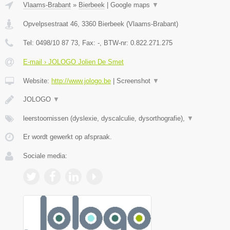
Vlaams-Brabant
»
Bierbeek
|
Google maps
▼
Opvelpsestraat 46
,
3360
Bierbeek
(
Vlaams-Brabant
)
Tel:
0498/10 87 73
, Fax:
-
, BTW-nr:
0.822.271.275
E-mail › JOLOGO Jolien De Smet
Website:
http://www.jologo.be
|
Screenshot
▼
JOLOGO
▼
leerstoornissen (dyslexie, dyscalculie, dysorthografie),
▼
Er wordt gewerkt op afspraak.
Sociale media: