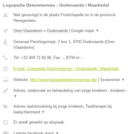
Logopedie Detemmerman - Oudenaarde / Maarkedal
Niet gevestigd in de plaats Froidchapelle en in de provincie
Henegouwen.
Oost-Vlaanderen
»
Oudenaarde
|
Google maps
▼
Generaal Pershingstraat, 2 bus 1
,
9700
Oudenaarde
(
Oost-
Vlaanderen
)
Tel:
+32 494 71 60 96
, Fax:
-
, BTW-nr:
-
E-mail › Logopedie Detemmerman - Oudenaarde / Maarkedal
Website:
http://www.logopediedetemmerman.be/
|
Screenshot
▼
Advies, onderzoek en behandeling van jonge kinderen - kinderen -
▼
Advies taalstimulering bij jonge kinderen, Taaltherapie bij
taalachterstand
▼
Er wordt gewerkt op afspraak.
Laatste facebook posts
▼