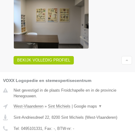
BEKIJK VOLLEDIG PROFIEL
VOXX Logopedie en stemexpertisecentrum
Niet gevestigd in de plaats Froidchapelle en in de provincie
Henegouwen.
West-Vlaanderen
»
Sint Michiels
|
Google maps
▼
Sint-Andriesdreef 22
,
8200
Sint Michiels
(
West-Vlaanderen
)
Tel:
0495101331
, Fax:
-
, BTW-nr:
-