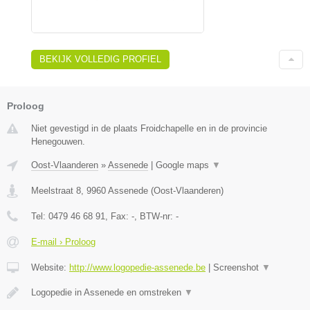
BEKIJK VOLLEDIG PROFIEL
Proloog
Niet gevestigd in de plaats Froidchapelle en in de provincie
Henegouwen.
Oost-Vlaanderen
»
Assenede
|
Google maps
▼
Meelstraat 8
,
9960
Assenede
(
Oost-Vlaanderen
)
Tel:
0479 46 68 91
, Fax:
-
, BTW-nr:
-
E-mail › Proloog
Website:
http://www.logopedie-assenede.be
|
Screenshot
▼
Logopedie in Assenede en omstreken
▼