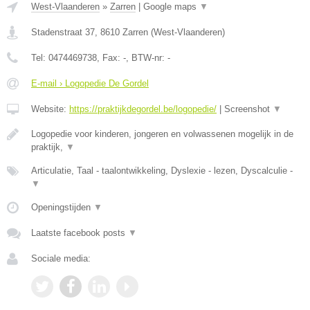
West-Vlaanderen
»
Zarren
|
Google maps
▼
Stadenstraat 37
,
8610
Zarren
(
West-Vlaanderen
)
Tel:
0474469738
, Fax:
-
, BTW-nr:
-
E-mail › Logopedie De Gordel
Website:
https://praktijkdegordel.be/logopedie/
|
Screenshot
▼
Logopedie voor kinderen, jongeren en volwassenen mogelijk in de
praktijk,
▼
Articulatie, Taal - taalontwikkeling, Dyslexie - lezen, Dyscalculie -
▼
Openingstijden
▼
Laatste facebook posts
▼
Sociale media: