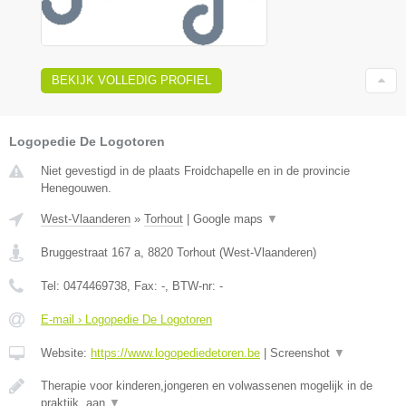
BEKIJK VOLLEDIG PROFIEL
Logopedie De Logotoren
Niet gevestigd in de plaats Froidchapelle en in de provincie
Henegouwen.
West-Vlaanderen
»
Torhout
|
Google maps
▼
Bruggestraat 167 a
,
8820
Torhout
(
West-Vlaanderen
)
Tel:
0474469738
, Fax:
-
, BTW-nr:
-
E-mail › Logopedie De Logotoren
Website:
https://www.logopediedetoren.be
|
Screenshot
▼
Therapie voor kinderen,jongeren en volwassenen mogelijk in de
praktijk, aan
▼