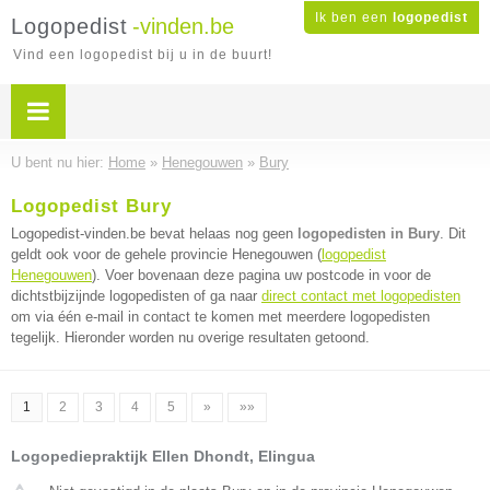
Ik ben een
logopedist
Logopedist
-vinden.be
Vind een logopedist bij u in de buurt!
U bent nu hier:
Home
»
Henegouwen
»
Bury
Logopedist Bury
Logopedist-vinden.be bevat helaas nog geen
logopedisten in Bury
. Dit
geldt ook voor de gehele provincie Henegouwen (
logopedist
Henegouwen
). Voer bovenaan deze pagina uw postcode in voor de
dichtstbijzijnde logopedisten of ga naar
direct contact met logopedisten
om via één e-mail in contact te komen met meerdere logopedisten
tegelijk. Hieronder worden nu overige resultaten getoond.
1
2
3
4
5
»
»»
Logopediepraktijk Ellen Dhondt, Elingua