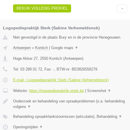
BEKIJK VOLLEDIG PROFIEL
Logopediepraktijk Sterk (Sabine Verhemeldonck)
Niet gevestigd in de plaats Bury en in de provincie Henegouwen.
Antwerpen
»
Kontich
|
Google maps
▼
Hoge Akker 27
,
2550
Kontich
(
Antwerpen
)
Tel:
03 289 01 72
, Fax:
-
, BTW-nr:
BE0826558279
E-mail › Logopediepraktijk Sterk (Sabine Verhemeldonck)
Website:
https://logopediepraktijk-sterk.be
|
Screenshot
▼
Onderzoek en behandeling van spraakproblemen (o.a. behandeling
volgens
▼
Behandeling spraakklankstoornissen (articulatie), Behandeling
▼
Openingstijden
▼