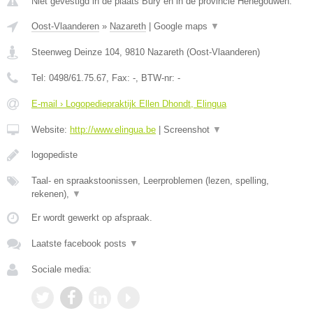
Niet gevestigd in de plaats Bury en in de provincie Henegouwen.
Oost-Vlaanderen
»
Nazareth
|
Google maps
▼
Steenweg Deinze 104
,
9810
Nazareth
(
Oost-Vlaanderen
)
Tel:
0498/61.75.67
, Fax:
-
, BTW-nr:
-
E-mail › Logopediepraktijk Ellen Dhondt, Elingua
Website:
http://www.elingua.be
|
Screenshot
▼
logopediste
Taal- en spraakstoonissen, Leerproblemen (lezen, spelling,
rekenen),
▼
Er wordt gewerkt op afspraak.
Laatste facebook posts
▼
Sociale media: