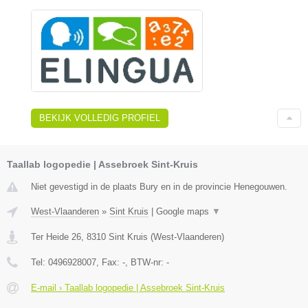
BEKIJK VOLLEDIG PROFIEL
Taallab logopedie | Assebroek Sint-Kruis
Niet gevestigd in de plaats Bury en in de provincie Henegouwen.
West-Vlaanderen
»
Sint Kruis
|
Google maps
▼
Ter Heide 26
,
8310
Sint Kruis
(
West-Vlaanderen
)
Tel:
0496928007
, Fax:
-
, BTW-nr:
-
E-mail › Taallab logopedie | Assebroek Sint-Kruis