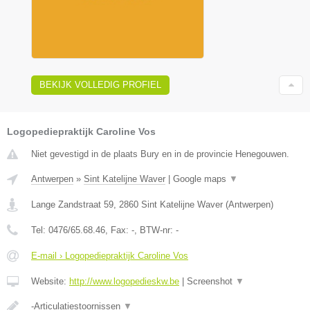
BEKIJK VOLLEDIG PROFIEL
Logopediepraktijk Caroline Vos
Niet gevestigd in de plaats Bury en in de provincie Henegouwen.
Antwerpen
»
Sint Katelijne Waver
|
Google maps
▼
Lange Zandstraat 59
,
2860
Sint Katelijne Waver
(
Antwerpen
)
Tel:
0476/65.68.46
, Fax:
-
, BTW-nr:
-
E-mail › Logopediepraktijk Caroline Vos
Website:
http://www.logopedieskw.be
|
Screenshot
▼
-Articulatiestoornissen
▼