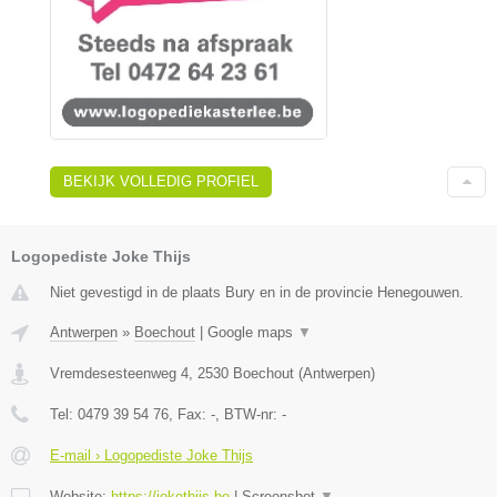
BEKIJK VOLLEDIG PROFIEL
Logopediste Joke Thijs
Niet gevestigd in de plaats Bury en in de provincie Henegouwen.
Antwerpen
»
Boechout
|
Google maps
▼
Vremdesesteenweg 4
,
2530
Boechout
(
Antwerpen
)
Tel:
0479 39 54 76
, Fax:
-
, BTW-nr:
-
E-mail › Logopediste Joke Thijs
Website:
https://jokethijs.be
|
Screenshot
▼