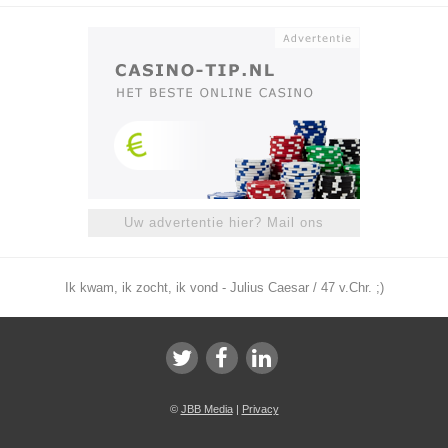
Uw advertentie hier? Mail ons
Ik kwam, ik zocht, ik vond - Julius Caesar / 47 v.Chr. ;)
©
JBB Media
|
Privacy