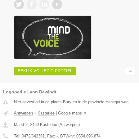
BEKIJK VOLLEDIG PROFIEL
Logopedie Lynn Dewindt
Niet gevestigd in de plaats Bury en in de provincie Henegouwen.
Antwerpen
»
Kasterlee
|
Google maps
▼
Markt 2
,
2460
Kasterlee
(
Antwerpen
)
Tel:
0472/642361
, Fax:
-
, BTW-nr:
0554.696.874