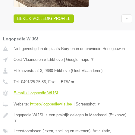
BEKIJK VOLLEDIG PROFIEL
Logopedie WIJS!
Niet gevestigd in de plaats Bury en in de provincie Henegouwen.
Oost-Vlaanderen
»
Etikhove
|
Google maps
▼
Etikhovestraat 3
,
9680
Etikhove
(
Oost-Vlaanderen
)
Tel:
0491/25 25 86
, Fax:
-
, BTW-nr:
-
E-mail › Logopedie WIJS!
Website:
https://logopediewijs.be/
|
Screenshot
▼
Logopedie WIJS! is een praktijk gelegen in Maarkedal (Etikhove).
▼
Leerstoornissen (lezen, spelling en rekenen), Articulatie,