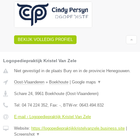
BEKIJK VOLLEDIG PROFIEL
Logopediepraktijk Kristel Van Zele
Niet gevestigd in de plaats Bury en in de provincie Henegouwen.
Oost-Vlaanderen
»
Boekhoute
|
Google maps
▼
Schare 24
,
9961
Boekhoute
(
Oost-Vlaanderen
)
Tel:
04 74 224 352
, Fax:
-
, BTW-nr:
0643.494.832
E-mail › Logopediepraktijk Kristel Van Zele
Website:
https://logopediepraktijkkristelvanzele.business.site
|
Screenshot
▼