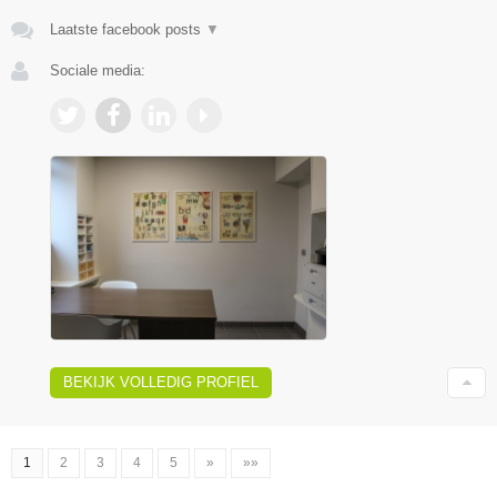
Laatste facebook posts
▼
Sociale media:
BEKIJK VOLLEDIG PROFIEL
1
2
3
4
5
»
»»