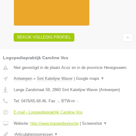
BEKIJK VOLLEDIG PROFIEL
Logopediepraktijk Caroline Vos
Niet gevestigd in de plaats Acoz en in de provincie Henegouwen.
Antwerpen
»
Sint Katelijne Waver
|
Google maps
▼
Lange Zandstraat 59
,
2860
Sint Katelijne Waver
(
Antwerpen
)
Tel:
0476/65.68.46
, Fax:
-
, BTW-nr:
-
E-mail › Logopediepraktijk Caroline Vos
Website:
http://www.logopedieskw.be
|
Screenshot
▼
-Articulatiestoornissen
▼