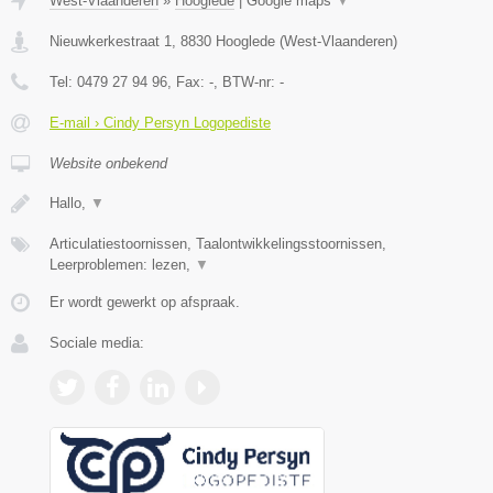
West-Vlaanderen
»
Hooglede
|
Google maps
▼
Nieuwkerkestraat 1
,
8830
Hooglede
(
West-Vlaanderen
)
Tel:
0479 27 94 96
, Fax:
-
, BTW-nr:
-
E-mail › Cindy Persyn Logopediste
Website onbekend
Hallo,
▼
Articulatiestoornissen, Taalontwikkelingsstoornissen,
Leerproblemen: lezen,
▼
Er wordt gewerkt op afspraak.
Sociale media: