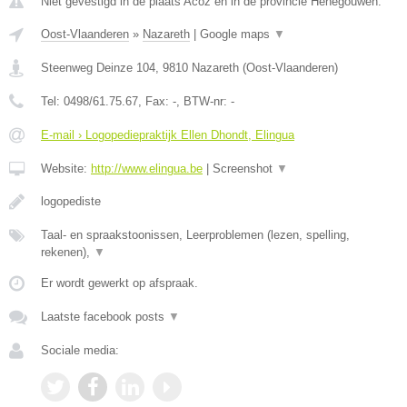
Niet gevestigd in de plaats Acoz en in de provincie Henegouwen.
Oost-Vlaanderen
»
Nazareth
|
Google maps
▼
Steenweg Deinze 104
,
9810
Nazareth
(
Oost-Vlaanderen
)
Tel:
0498/61.75.67
, Fax:
-
, BTW-nr:
-
E-mail › Logopediepraktijk Ellen Dhondt, Elingua
Website:
http://www.elingua.be
|
Screenshot
▼
logopediste
Taal- en spraakstoonissen, Leerproblemen (lezen, spelling,
rekenen),
▼
Er wordt gewerkt op afspraak.
Laatste facebook posts
▼
Sociale media: