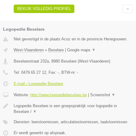
BEKIJK VOLLEDIG PROFIEL
Logopedie Beselare
Niet gevestigd in de plaats Acoz en in de provincie Henegouwen.
West-Vlaanderen
»
Beselare
|
Google maps
▼
Beselarestraat 232a
,
8980
Beselare
(
West-Vlaanderen
)
Tel:
0479 65 27 12
, Fax:
-
, BTW-nr:
-
E-mail › Logopedie Beselare
Website:
http://www.logopediebeselare.be
|
Screenshot
▼
Logopedie Beselare is een groepspraktijk voor logopedie in
Beselare /
▼
Diensten: leerstoornissen, articulatiestoornissen, taalstoornissen
Er wordt gewerkt op afspraak.