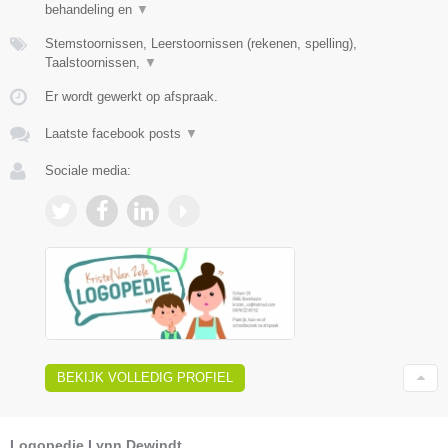
behandeling en
▼
Stemstoornissen, Leerstoornissen (rekenen, spelling),
Taalstoornissen,
▼
Er wordt gewerkt op afspraak.
Laatste facebook posts
▼
Sociale media:
BEKIJK VOLLEDIG PROFIEL
Logopedie Lynn Dewindt