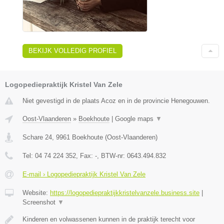
BEKIJK VOLLEDIG PROFIEL
Logopediepraktijk Kristel Van Zele
Niet gevestigd in de plaats Acoz en in de provincie Henegouwen.
Oost-Vlaanderen
»
Boekhoute
|
Google maps
▼
Schare 24
,
9961
Boekhoute
(
Oost-Vlaanderen
)
Tel:
04 74 224 352
, Fax:
-
, BTW-nr:
0643.494.832
E-mail › Logopediepraktijk Kristel Van Zele
Website:
https://logopediepraktijkkristelvanzele.business.site
|
Screenshot
▼
Kinderen en volwassenen kunnen in de praktijk terecht voor