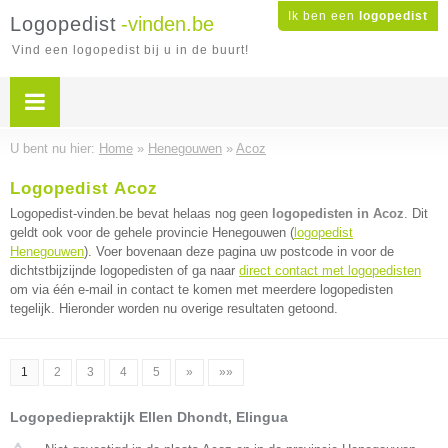
Ik ben een
logopedist
Logopedist
-vinden.be
Vind een logopedist bij u in de buurt!
U bent nu hier:
Home
»
Henegouwen
»
Acoz
Logopedist Acoz
Logopedist-vinden.be bevat helaas nog geen
logopedisten in Acoz
. Dit
geldt ook voor de gehele provincie Henegouwen (
logopedist
Henegouwen
). Voer bovenaan deze pagina uw postcode in voor de
dichtstbijzijnde logopedisten of ga naar
direct contact met logopedisten
om via één e-mail in contact te komen met meerdere logopedisten
tegelijk. Hieronder worden nu overige resultaten getoond.
1
2
3
4
5
»
»»
Logopediepraktijk Ellen Dhondt, Elingua