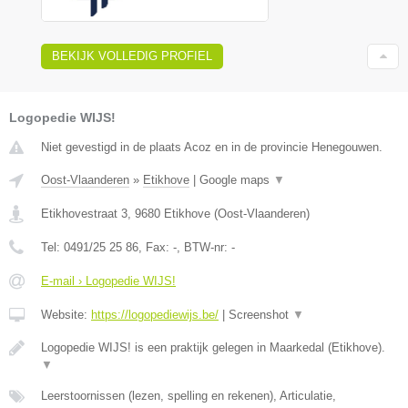
BEKIJK VOLLEDIG PROFIEL
Logopedie WIJS!
Niet gevestigd in de plaats Acoz en in de provincie Henegouwen.
Oost-Vlaanderen
»
Etikhove
|
Google maps
▼
Etikhovestraat 3
,
9680
Etikhove
(
Oost-Vlaanderen
)
Tel:
0491/25 25 86
, Fax:
-
, BTW-nr:
-
E-mail › Logopedie WIJS!
Website:
https://logopediewijs.be/
|
Screenshot
▼
Logopedie WIJS! is een praktijk gelegen in Maarkedal (Etikhove).
▼
Leerstoornissen (lezen, spelling en rekenen), Articulatie,