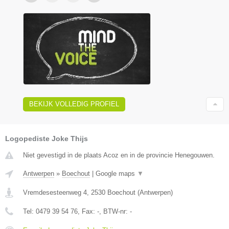
BEKIJK VOLLEDIG PROFIEL
Logopediste Joke Thijs
Niet gevestigd in de plaats Acoz en in de provincie Henegouwen.
Antwerpen
»
Boechout
|
Google maps
▼
Vremdesesteenweg 4
,
2530
Boechout
(
Antwerpen
)
Tel:
0479 39 54 76
, Fax:
-
, BTW-nr:
-