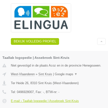
BEKIJK VOLLEDIG PROFIEL
Taallab logopedie | Assebroek Sint-Kruis
Niet gevestigd in de plaats Acoz en in de provincie Henegouwen.
West-Vlaanderen
»
Sint Kruis
|
Google maps
▼
Ter Heide 26
,
8310
Sint Kruis
(
West-Vlaanderen
)
Tel:
0496928007
, Fax:
-
, BTW-nr:
-
E-mail › Taallab logopedie | Assebroek Sint-Kruis