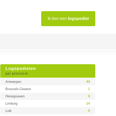
Ik ben een
logopedist
Logopedisten
per provincie
Antwerpen
44
Brussels-Gewest
1
Henegouwen
0
Limburg
14
Luik
0