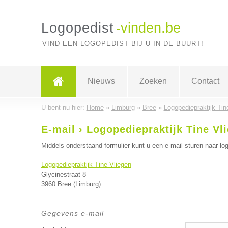
Logopedist
-vinden.be
VIND EEN LOGOPEDIST BIJ U IN DE BUURT!
Nieuws
Zoeken
Contact
U bent nu hier:
Home
»
Limburg
»
Bree
»
Logopediepraktijk Tin
E-mail › Logopediepraktijk Tine Vl
Middels onderstaand formulier kunt u een e-mail sturen naar log
Logopediepraktijk Tine Vliegen
Glycinestraat 8
3960 Bree (Limburg)
Gegevens e-mail