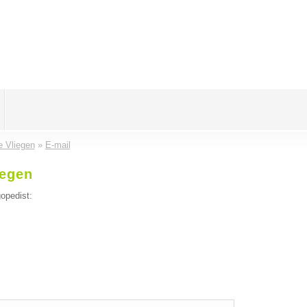
e Vliegen
»
E-mail
iegen
opedist: