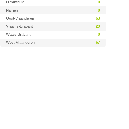
Luxemburg
0
Namen
0
Oost-Vlaanderen
63
Vlaams-Brabant
29
Waals-Brabant
0
West-Vlaanderen
67