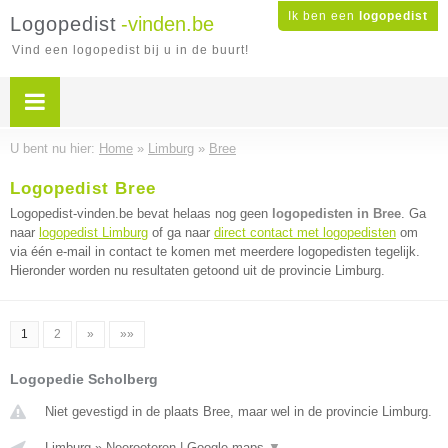
Ik ben een
logopedist
Logopedist
-vinden.be
Vind een logopedist bij u in de buurt!
U bent nu hier:
Home
»
Limburg
»
Bree
Logopedist Bree
Logopedist-vinden.be bevat helaas nog geen
logopedisten in Bree
. Ga
naar
logopedist Limburg
of ga naar
direct contact met logopedisten
om
via één e-mail in contact te komen met meerdere logopedisten tegelijk.
Hieronder worden nu resultaten getoond uit de provincie Limburg.
1
2
»
»»
Logopedie Scholberg
Niet gevestigd in de plaats Bree, maar wel in de provincie Limburg.
Limburg
»
Neeroeteren
|
Google maps
▼