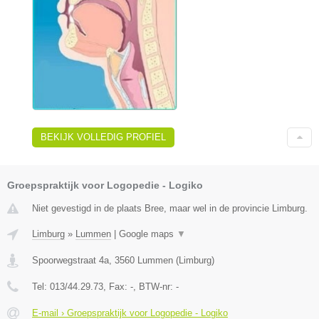
BEKIJK VOLLEDIG PROFIEL
Groepspraktijk voor Logopedie - Logiko
Niet gevestigd in de plaats Bree, maar wel in de provincie Limburg.
Limburg
»
Lummen
|
Google maps
▼
Spoorwegstraat 4a
,
3560
Lummen
(
Limburg
)
Tel:
013/44.29.73
, Fax:
-
, BTW-nr:
-
E-mail › Groepspraktijk voor Logopedie - Logiko