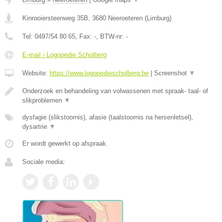
Kinrooiersteenweg 35B
,
3680
Neeroeteren
(
Limburg
)
Tel:
0497/54 80 65
, Fax:
-
, BTW-nr:
-
E-mail › Logopedie Scholberg
Website:
https://www.logopediescholberg.be
|
Screenshot
▼
Onderzoek en behandeling van volwassenen met spraak- taal- of
slikproblemen
▼
dysfagie (slikstoornis), afasie (taalstoornis na hersenletsel),
dysartrie
▼
Er wordt gewerkt op afspraak.
Sociale media: