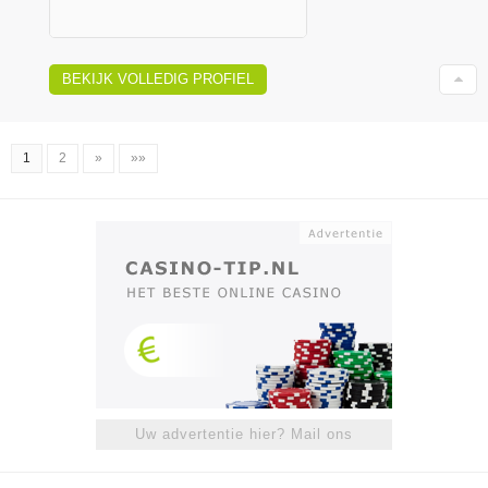
BEKIJK VOLLEDIG PROFIEL
1
2
»
»»
Uw advertentie hier? Mail ons