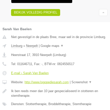
BEKIJK VOLLEDIG PROFIEL
Sarah Van Baelen
Niet gevestigd in de plaats Bree, maar wel in de provincie Limburg.
Limburg
»
Neerpelt
|
Google maps
▼
Heerstraat 17
,
3910
Neerpelt
(
Limburg
)
Tel:
011646711
, Fax:
-
, BTW-nr:
0824556517
E-mail › Sarah Van Baelen
Website:
http://www.logopediesarah.com
|
Screenshot
▼
Ik ben reeds meer dan 10 jaar gespecialiseerd in stotteren en
stemtherapie.
Diensten: Stottertherapie, Broddeltherapie, Stemtherapie