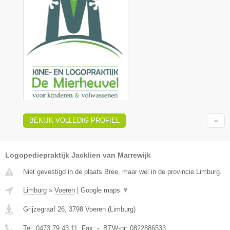
BEKIJK VOLLEDIG PROFIEL
Logopediepraktijk Jacklien van Marrewijk
Niet gevestigd in de plaats Bree, maar wel in de provincie Limburg.
Limburg
»
Voeren
|
Google maps
▼
Grijzegraaf 26
,
3798
Voeren
(
Limburg
)
Tel:
0473 79 43 11
, Fax:
-
, BTW-nr:
0822886533