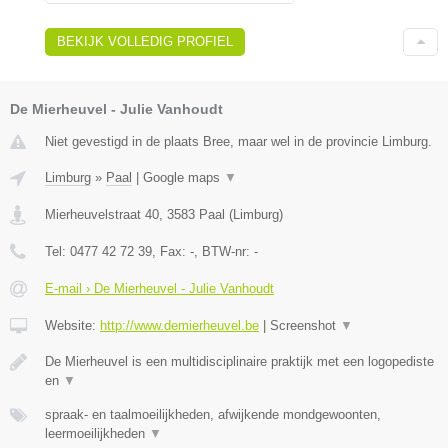
BEKIJK VOLLEDIG PROFIEL
De Mierheuvel - Julie Vanhoudt
Niet gevestigd in de plaats Bree, maar wel in de provincie Limburg.
Limburg
»
Paal
|
Google maps
▼
Mierheuvelstraat 40
,
3583
Paal
(
Limburg
)
Tel:
0477 42 72 39
, Fax:
-
, BTW-nr:
-
E-mail › De Mierheuvel - Julie Vanhoudt
Website:
http://www.demierheuvel.be
|
Screenshot
▼
De Mierheuvel is een multidisciplinaire praktijk met een logopediste
en
▼
spraak- en taalmoeilijkheden, afwijkende mondgewoonten,
leermoeilijkheden
▼