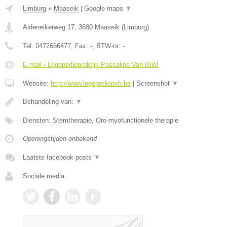
Limburg
»
Maaseik
|
Google maps
▼
Aldeneikerweg 17
,
3680
Maaseik
(
Limburg
)
Tel:
0472666477
, Fax:
-
, BTW-nr:
-
E-mail › Logopediepraktijk Pascaline Van Briel
Website:
http://www.logopediepvb.be
|
Screenshot
▼
Behandeling van:
▼
Diensten: Stemtherapie, Oro-myofunctionele therapie
Openingstijden onbekend
Laatste facebook posts
▼
Sociale media: