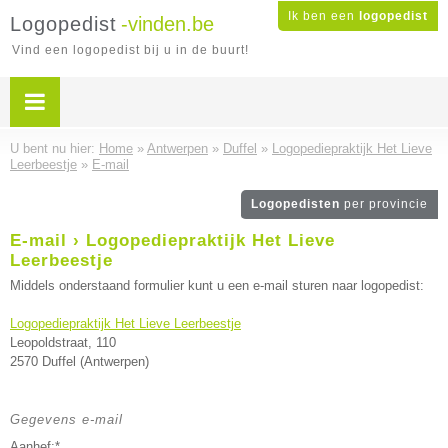
Ik ben een
logopedist
Logopedist
-vinden.be
Vind een logopedist bij u in de buurt!
U bent nu hier:
Home
»
Antwerpen
»
Duffel
»
Logopediepraktijk Het Lieve
Leerbeestje
»
E-mail
Logopedisten
per provincie
E-mail › Logopediepraktijk Het Lieve
Leerbeestje
Middels onderstaand formulier kunt u een e-mail sturen naar logopedist:
Logopediepraktijk Het Lieve Leerbeestje
Leopoldstraat, 110
2570 Duffel (Antwerpen)
Gegevens e-mail
Aanhef:*