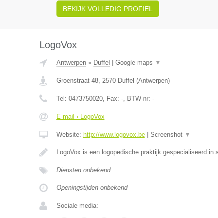
BEKIJK VOLLEDIG PROFIEL
LogoVox
Antwerpen
»
Duffel
|
Google maps
▼
Groenstraat 48
,
2570
Duffel
(
Antwerpen
)
Tel:
0473750020
, Fax:
-
, BTW-nr:
-
E-mail › LogoVox
Website:
http://www.logovox.be
|
Screenshot
▼
LogoVox is een logopedische praktijk gespecialiseerd in
Diensten onbekend
Openingstijden onbekend
Sociale media: