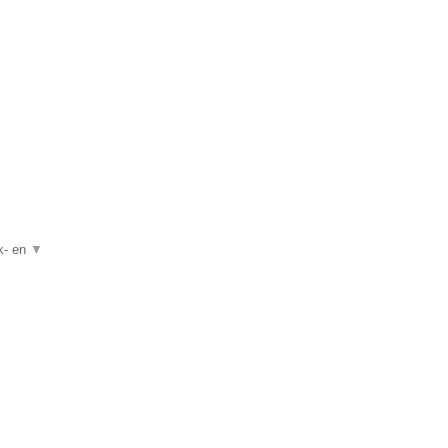
ak- en
▼