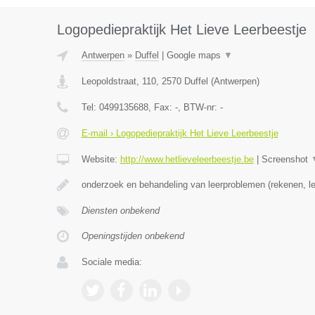
Logopediepraktijk Het Lieve Leerbeestje
Antwerpen
»
Duffel
|
Google maps
▼
Leopoldstraat, 110
,
2570
Duffel
(
Antwerpen
)
Tel:
0499135688
, Fax:
-
, BTW-nr:
-
E-mail › Logopediepraktijk Het Lieve Leerbeestje
Website:
http://www.hetlieveleerbeestje.be
|
Screenshot
onderzoek en behandeling van leerproblemen (rekenen, le
Diensten onbekend
Openingstijden onbekend
Sociale media: