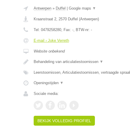
Antwerpen
»
Duffel
|
Google maps
▼
Kraanstraat 2
,
2570
Duffel
(
Antwerpen
)
Tel:
0479258280
, Fax:
-
, BTW-nr:
-
E-mail › Joke Verreth
Website onbekend
Behandeling van articulatiestoornissen
▼
Leerstoornissen, Articulatiestoornissen, vertraagde spra
Openingstijden
▼
Sociale media:
BEKIJK VOLLEDIG PROFIEL