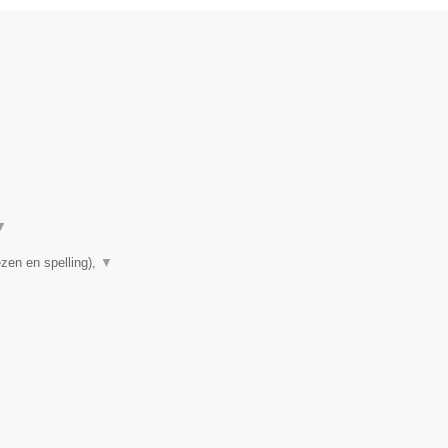
▼
zen en spelling),
▼