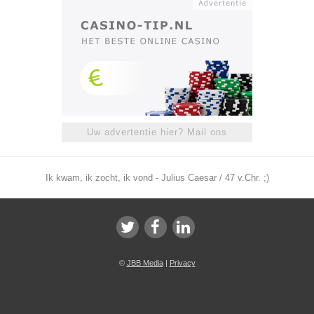
Uw advertentie hier? Mail ons
Ik kwam, ik zocht, ik vond - Julius Caesar / 47 v.Chr. ;)
©
JBB Media
|
Privacy