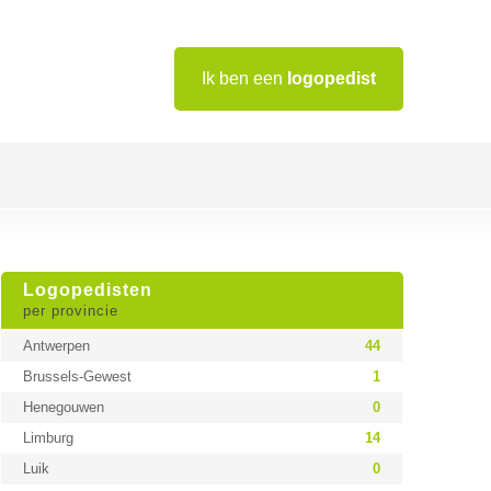
Ik ben een
logopedist
Logopedisten
per provincie
Antwerpen
44
Brussels-Gewest
1
Henegouwen
0
Limburg
14
Luik
0