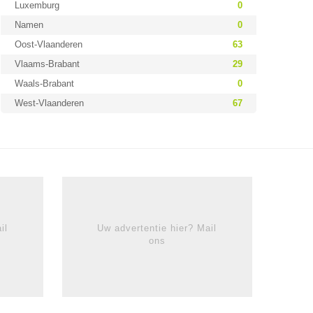
Luxemburg
0
Namen
0
Oost-Vlaanderen
63
Vlaams-Brabant
29
Waals-Brabant
0
West-Vlaanderen
67
il
Uw advertentie hier? Mail
ons