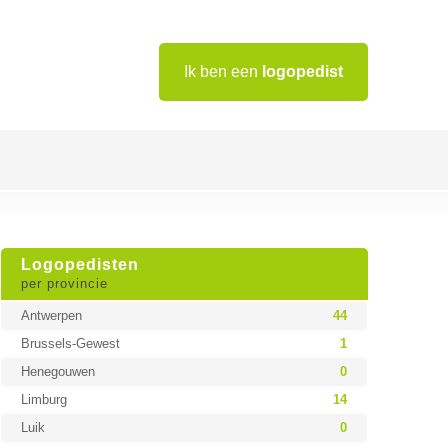
Ik ben een
logopedist
Logopedisten
per provincie
Antwerpen
44
Brussels-Gewest
1
Henegouwen
0
Limburg
14
Luik
0