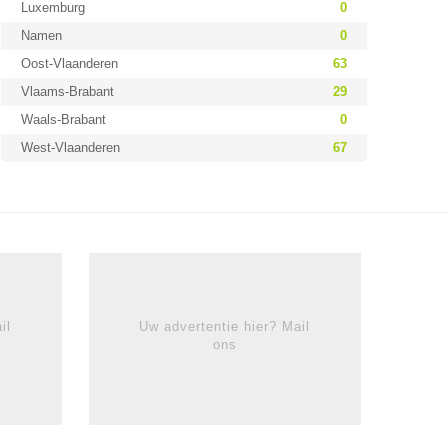
Luxemburg
0
Namen
0
Oost-Vlaanderen
63
Vlaams-Brabant
29
Waals-Brabant
0
West-Vlaanderen
67
il
Uw advertentie hier? Mail
ons