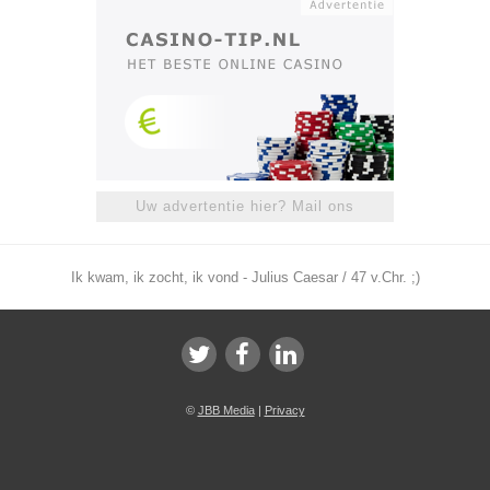
Uw advertentie hier? Mail ons
Ik kwam, ik zocht, ik vond - Julius Caesar / 47 v.Chr. ;)
©
JBB Media
|
Privacy