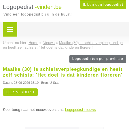
Ik ben een
logopedist
Logopedist
-vinden.be
Vind een logopedist bij u in de buurt!
U bent nu hier:
Home
»
Nieuws
»
Maaike (30) is schisisverpleegkundige
en heeft zelf schisis: 'Het doel is dat kinderen floreren'
Logopedisten
per provincie
Maaike (30) is schisisverpleegkundige en heeft
zelf schisis: 'Het doel is dat kinderen floreren'
Datum:
28-06-2026 15:10
| Bron: U-Stad
LEES VERDER
Keer terug naar het nieuwsoverzicht:
Logopedist nieuws