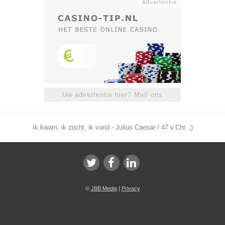
Uw advertentie hier? Mail ons
Ik kwam, ik zocht, ik vond - Julius Caesar / 47 v.Chr. ;)
©
JBB Media
|
Privacy