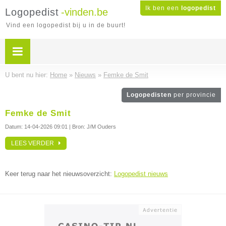
Ik ben een
logopedist
Logopedist
-vinden.be
Vind een logopedist bij u in de buurt!
U bent nu hier:
Home
»
Nieuws
»
Femke de Smit
Logopedisten
per provincie
Femke de Smit
Datum:
14-04-2026 09:01
| Bron: J/M Ouders
LEES VERDER
Keer terug naar het nieuwsoverzicht:
Logopedist nieuws