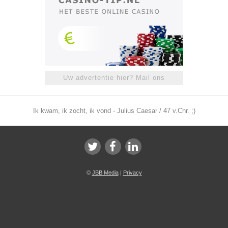
Uw advertentie hier? Mail ons
Ik kwam, ik zocht, ik vond - Julius Caesar / 47 v.Chr. ;)
©
JBB Media
|
Privacy