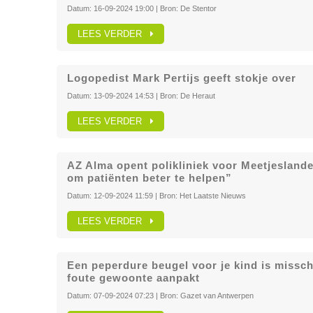
Datum:
16-09-2024 19:00
| Bron:
De Stentor
LEES VERDER
Logopedist Mark Pertijs geeft stokje over
Datum:
13-09-2024 14:53
| Bron:
De Heraut
LEES VERDER
AZ Alma opent polikliniek voor Meetjesland
om patiënten beter te helpen”
Datum:
12-09-2024 11:59
| Bron:
Het Laatste Nieuws
LEES VERDER
Een peperdure beugel voor je kind is misschi
foute gewoonte aanpakt
Datum:
07-09-2024 07:23
| Bron:
Gazet van Antwerpen