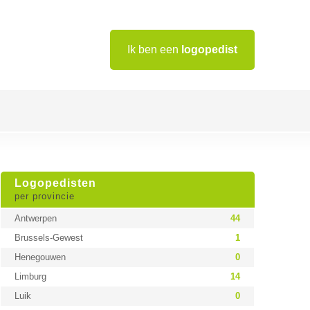
Ik ben een
logopedist
Logopedisten
per provincie
Antwerpen
44
Brussels-Gewest
1
Henegouwen
0
Limburg
14
Luik
0