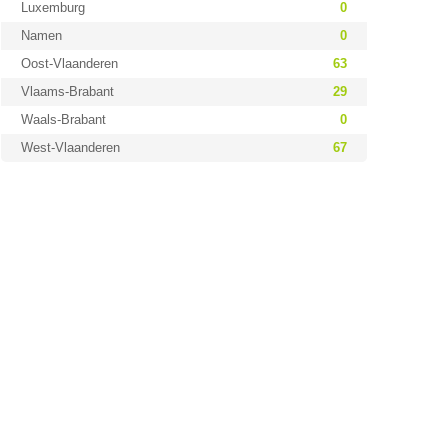
Luxemburg
0
Namen
0
Oost-Vlaanderen
63
Vlaams-Brabant
29
Waals-Brabant
0
West-Vlaanderen
67