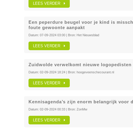
LEES VERDER
Een peperdure beugel voor je kind is misschi
foute gewoonte aanpakt
Datum:
07-09-2024 03:00
| Bron:
Het Nieuwsblad
LEES VERDER
Zuidwolde verwelkomt nieuwe logopedisten b
Datum:
02-09-2024 18:24
| Bron:
hoogeveenschecourant.nl
LEES VERDER
Kennisagenda’s zijn enorm belangrijk voor 
Datum:
02-09-2024 00:33
| Bron:
ZonMw
LEES VERDER