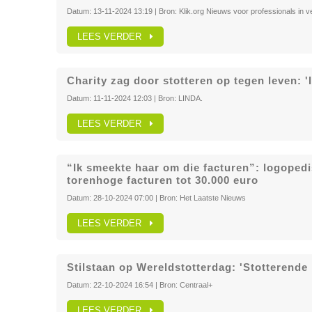
Datum:
13-11-2024 13:19
| Bron:
Klik.org Nieuws voor professionals in ve
LEES VERDER
Charity zag door stotteren op tegen leven: '
Datum:
11-11-2024 12:03
| Bron:
LINDA.
LEES VERDER
“Ik smeekte haar om die facturen”: logopedis
torenhoge facturen tot 30.000 euro
Datum:
28-10-2024 07:00
| Bron:
Het Laatste Nieuws
LEES VERDER
Stilstaan op Wereldstotterdag: 'Stotterende 
Datum:
22-10-2024 16:54
| Bron:
Centraal+
LEES VERDER