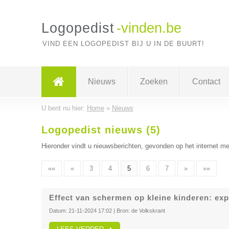
Logopedist
-vinden.be
VIND EEN LOGOPEDIST BIJ U IN DE BUURT!
Nieuws
Zoeken
Contact
U bent nu hier:
Home
»
Nieuws
Logopedist nieuws (5)
Hieronder vindt u nieuwsberichten, gevonden op het internet me
««
«
3
4
5
6
7
»
»»
Effect van schermen op kleine kinderen: ex
Datum:
21-11-2024 17:02
| Bron:
de Volkskrant