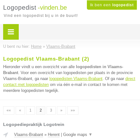
Ik ben een
logopedist
Logopedist
-vinden.be
Vind een logopedist bij u in de buurt!
U bent nu hier:
Home
»
Vlaams-Brabant
Logopedist Vlaams-Brabant (2)
Hieronder vindt u een overzicht van alle
logopedisten in Vlaams-
Brabant
. Voor een overzicht van logopedisten per plaats in de provincie
Vlaams-Brabant, ga naar
logopedisten Vlaams-Brabant
. Of ga naar
direct
contact met logopedisten
om via één e-mail in contact te komen met
meerdere logopedisten tegelijk.
««
«
1
2
3
»
»»
Logopediepraktijk Logotrein
Vlaams-Brabant
»
Herent
|
Google maps
▼