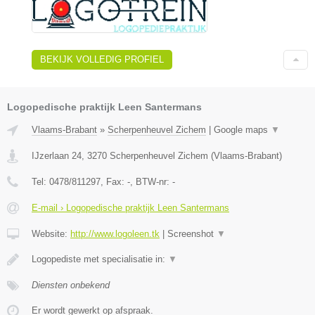
BEKIJK VOLLEDIG PROFIEL
Logopedische praktijk Leen Santermans
Vlaams-Brabant
»
Scherpenheuvel Zichem
|
Google maps
▼
IJzerlaan 24
,
3270
Scherpenheuvel Zichem
(
Vlaams-Brabant
)
Tel:
0478/811297
, Fax:
-
, BTW-nr:
-
E-mail › Logopedische praktijk Leen Santermans
Website:
http://www.logoleen.tk
|
Screenshot
▼
Logopediste met specialisatie in:
▼
Diensten onbekend
Er wordt gewerkt op afspraak.