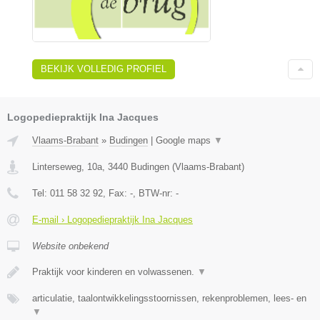
BEKIJK VOLLEDIG PROFIEL
Logopediepraktijk Ina Jacques
Vlaams-Brabant
»
Budingen
|
Google maps
▼
Linterseweg, 10a
,
3440
Budingen
(
Vlaams-Brabant
)
Tel:
011 58 32 92
, Fax:
-
, BTW-nr:
-
E-mail › Logopediepraktijk Ina Jacques
Website onbekend
Praktijk voor kinderen en volwassenen.
▼
articulatie, taalontwikkelingsstoornissen, rekenproblemen, lees- en
▼