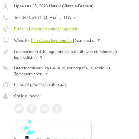
Lipselaan 38
,
3020
Herent
(
Vlaams-Brabant
)
Tel:
0474/54.11.88
, Fax:
-
, BTW-nr:
-
E-mail › Logopediepraktijk Logotrein
Website:
http://www.logotrein.be
|
Screenshot
▼
Logopediepraktijk Logotrein bestaat uit twee enthousiaste
logopedisten:
▼
Leerstoornissen: dyslexie, dysorthografie, dyscalculie,
Taalstoornissen,
▼
Er wordt gewerkt op afspraak.
Sociale media: