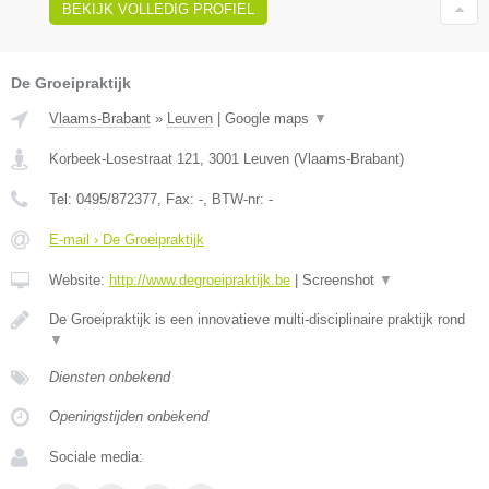
BEKIJK VOLLEDIG PROFIEL
De Groeipraktijk
Vlaams-Brabant
»
Leuven
|
Google maps
▼
Korbeek-Losestraat 121
,
3001
Leuven
(
Vlaams-Brabant
)
Tel:
0495/872377
, Fax:
-
, BTW-nr:
-
E-mail › De Groeipraktijk
Website:
http://www.degroeipraktijk.be
|
Screenshot
▼
De Groeipraktijk is een innovatieve multi-disciplinaire praktijk rond
▼
Diensten onbekend
Openingstijden onbekend
Sociale media: