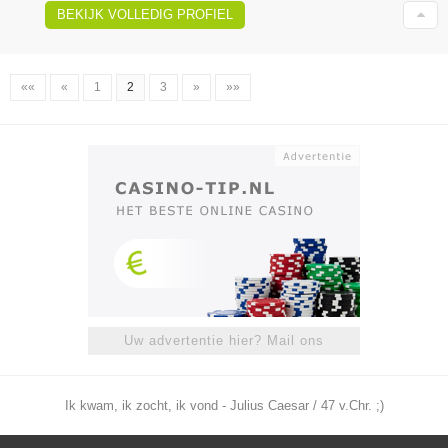
BEKIJK VOLLEDIG PROFIEL
««
«
1
2
3
»
»»
Uw advertentie hier? Mail ons
Ik kwam, ik zocht, ik vond - Julius Caesar / 47 v.Chr. ;)