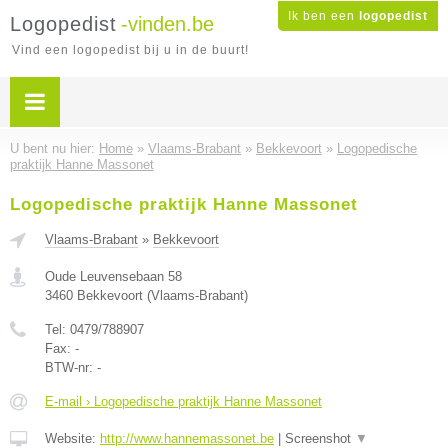
Ik ben een
logopedist
Logopedist
-vinden.be
Vind een logopedist bij u in de buurt!
U bent nu hier:
Home
»
Vlaams-Brabant
»
Bekkevoort
»
Logopedische
praktijk Hanne Massonet
Logopedische praktijk Hanne Massonet
Vlaams-Brabant
»
Bekkevoort
Oude Leuvensebaan 58
3460
Bekkevoort
(
Vlaams-Brabant
)
Tel:
0479/788907
Fax:
-
BTW-nr:
-
E-mail › Logopedische praktijk Hanne Massonet
Website:
http://www.hannemassonet.be
|
Screenshot
▼