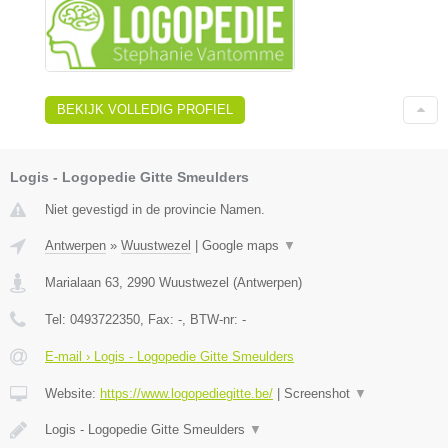
BEKIJK VOLLEDIG PROFIEL
Logis - Logopedie Gitte Smeulders
Niet gevestigd in de provincie Namen.
Antwerpen
»
Wuustwezel
|
Google maps
▼
Marialaan 63
,
2990
Wuustwezel
(
Antwerpen
)
Tel:
0493722350
, Fax:
-
, BTW-nr:
-
E-mail › Logis - Logopedie Gitte Smeulders
Website:
https://www.logopediegitte.be/
|
Screenshot
▼
Logis - Logopedie Gitte Smeulders
▼