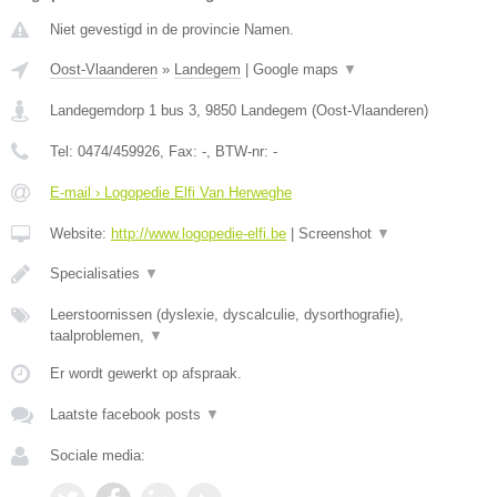
Niet gevestigd in de provincie Namen.
Oost-Vlaanderen
»
Landegem
|
Google maps
▼
Landegemdorp 1 bus 3
,
9850
Landegem
(
Oost-Vlaanderen
)
Tel:
0474/459926
, Fax:
-
, BTW-nr:
-
E-mail › Logopedie Elfi Van Herweghe
Website:
http://www.logopedie-elfi.be
|
Screenshot
▼
​Specialisaties
▼
Leerstoornissen (dyslexie, dyscalculie, dysorthografie),
taalproblemen,
▼
Er wordt gewerkt op afspraak.
Laatste facebook posts
▼
Sociale media: