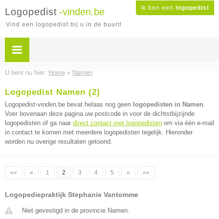
Ik ben een
logopedist
Logopedist
-vinden.be
Vind een logopedist bij u in de buurt!
U bent nu hier:
Home
»
Namen
Logopedist Namen (2)
Logopedist-vinden.be bevat helaas nog geen
logopedisten in Namen
.
Voer bovenaan deze pagina uw postcode in voor de dichtstbijzijnde
logopedisten of ga naar
direct contact met logopedisten
om via één e-mail
in contact te komen met meerdere logopedisten tegelijk. Hieronder
worden nu overige resultaten getoond.
««
«
1
2
3
4
5
»
»»
Logopediepraktijk Stephanie Vantomme
Niet gevestigd in de provincie Namen.