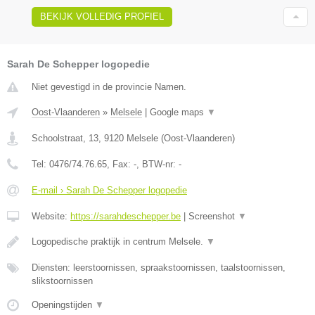
BEKIJK VOLLEDIG PROFIEL
Sarah De Schepper logopedie
Niet gevestigd in de provincie Namen.
Oost-Vlaanderen
»
Melsele
|
Google maps
▼
Schoolstraat, 13
,
9120
Melsele
(
Oost-Vlaanderen
)
Tel:
0476/74.76.65
, Fax:
-
, BTW-nr:
-
E-mail › Sarah De Schepper logopedie
Website:
https://sarahdeschepper.be
|
Screenshot
▼
Logopedische praktijk in centrum Melsele.
▼
Diensten: leerstoornissen, spraakstoornissen, taalstoornissen,
slikstoornissen
Openingstijden
▼