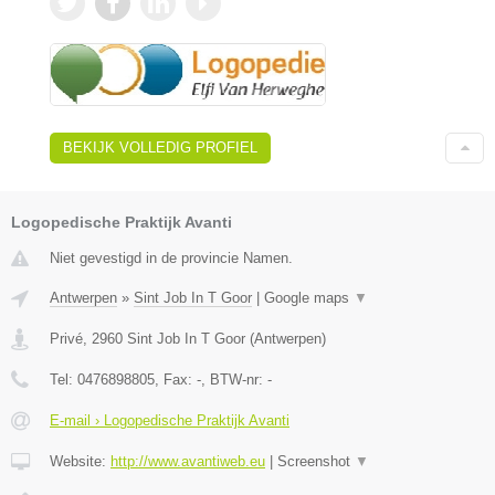
BEKIJK VOLLEDIG PROFIEL
Logopedische Praktijk Avanti
Niet gevestigd in de provincie Namen.
Antwerpen
»
Sint Job In T Goor
|
Google maps
▼
Privé
,
2960
Sint Job In T Goor
(
Antwerpen
)
Tel:
0476898805
, Fax:
-
, BTW-nr:
-
E-mail › Logopedische Praktijk Avanti
Website:
http://www.avantiweb.eu
|
Screenshot
▼