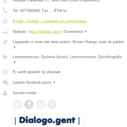
Gustaaf Callierlaan 17
,
9000
Gent
(
Oost-Vlaanderen
)
Tel:
0477365860
, Fax:
-
, BTW-nr:
-
E-mail › Dialogo - Logopedie en stemtherapie
Website:
https://dialogo.gent/
|
Screenshot
▼
Logopedie is meer dan leren praten. Binnen Dialogo staat de patiënt
▼
Leerstoornissen: Dyslexie (lezen), Leerstoornissen: Dysorthografie
▼
Er wordt gewerkt op afspraak.
Laatste facebook posts
▼
Sociale media: