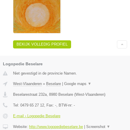
BEKIJK VOLLEDIG PROFIEL
Logopedie Beselare
Niet gevestigd in de provincie Namen.
West-Vlaanderen
»
Beselare
|
Google maps
▼
Beselarestraat 232a
,
8980
Beselare
(
West-Vlaanderen
)
Tel:
0479 65 27 12
, Fax:
-
, BTW-nr:
-
E-mail › Logopedie Beselare
Website:
http://www.logopediebeselare.be
|
Screenshot
▼