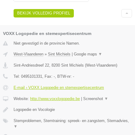
BEKIJK VOLLEDIG PROFIEL
VOXX Logopedie en stemexpertisecentrum
Niet gevestigd in de provincie Namen.
West-Vlaanderen
»
Sint Michiels
|
Google maps
▼
Sint-Andriesdreef 22
,
8200
Sint Michiels
(
West-Vlaanderen
)
Tel:
0495101331
, Fax:
-
, BTW-nr:
-
E-mail › VOXX Logopedie en stemexpertisecentrum
Website:
http://www.voxxlogopedie.be
|
Screenshot
▼
Logopedie en Vocologie
Stemproblemen, Stemtraining: spreek- en zangstem, Stemadvies,
▼