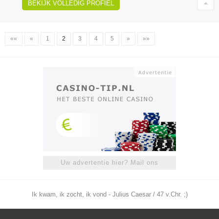
BEKIJK VOLLEDIG PROFIEL
««
«
1
2
3
4
5
»
»»
Uw advertentie hier? Mail ons
Ik kwam, ik zocht, ik vond - Julius Caesar / 47 v.Chr. ;)