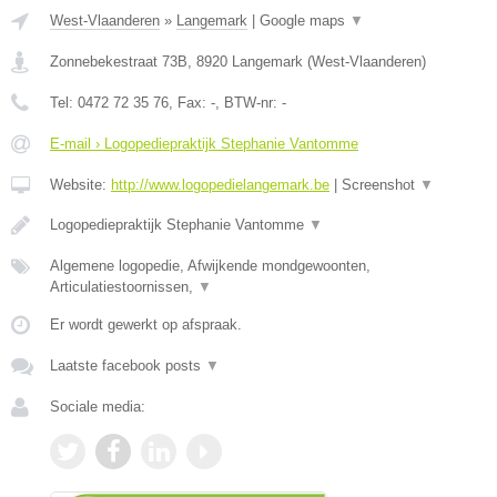
West-Vlaanderen
»
Langemark
|
Google maps
▼
Zonnebekestraat 73B
,
8920
Langemark
(
West-Vlaanderen
)
Tel:
0472 72 35 76
, Fax:
-
, BTW-nr:
-
E-mail › Logopediepraktijk Stephanie Vantomme
Website:
http://www.logopedielangemark.be
|
Screenshot
▼
Logopediepraktijk Stephanie Vantomme
▼
Algemene logopedie, Afwijkende mondgewoonten,
Articulatiestoornissen,
▼
Er wordt gewerkt op afspraak.
Laatste facebook posts
▼
Sociale media: