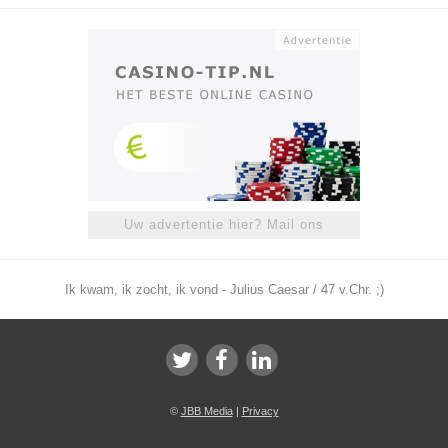
Uw advertentie hier? Mail ons
Ik kwam, ik zocht, ik vond - Julius Caesar / 47 v.Chr. ;)
©
JBB Media
|
Privacy