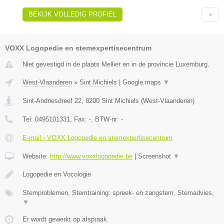
BEKIJK VOLLEDIG PROFIEL
VOXX Logopedie en stemexpertisecentrum
Niet gevestigd in de plaats Mellier en in de provincie Luxemburg.
West-Vlaanderen
»
Sint Michiels
|
Google maps
▼
Sint-Andriesdreef 22
,
8200
Sint Michiels
(
West-Vlaanderen
)
Tel:
0495101331
, Fax:
-
, BTW-nr:
-
E-mail › VOXX Logopedie en stemexpertisecentrum
Website:
http://www.voxxlogopedie.be
|
Screenshot
▼
Logopedie en Vocologie
Stemproblemen, Stemtraining: spreek- en zangstem, Stemadvies,
▼
Er wordt gewerkt op afspraak.