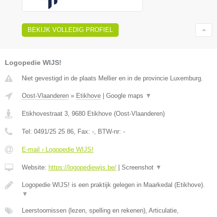
BEKIJK VOLLEDIG PROFIEL
Logopedie WIJS!
Niet gevestigd in de plaats Mellier en in de provincie Luxemburg.
Oost-Vlaanderen
»
Etikhove
|
Google maps
▼
Etikhovestraat 3
,
9680
Etikhove
(
Oost-Vlaanderen
)
Tel:
0491/25 25 86
, Fax:
-
, BTW-nr:
-
E-mail › Logopedie WIJS!
Website:
https://logopediewijs.be/
|
Screenshot
▼
Logopedie WIJS! is een praktijk gelegen in Maarkedal (Etikhove).
▼
Leerstoornissen (lezen, spelling en rekenen), Articulatie,