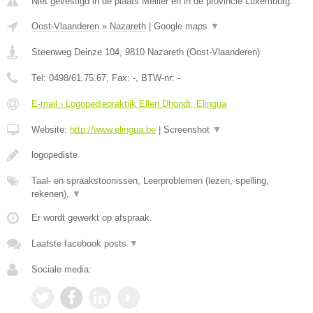
Niet gevestigd in de plaats Mellier en in de provincie Luxemburg.
Oost-Vlaanderen
»
Nazareth
|
Google maps
▼
Steenweg Deinze 104
,
9810
Nazareth
(
Oost-Vlaanderen
)
Tel:
0498/61.75.67
, Fax:
-
, BTW-nr:
-
E-mail › Logopediepraktijk Ellen Dhondt, Elingua
Website:
http://www.elingua.be
|
Screenshot
▼
logopediste
Taal- en spraakstoonissen, Leerproblemen (lezen, spelling,
rekenen),
▼
Er wordt gewerkt op afspraak.
Laatste facebook posts
▼
Sociale media: