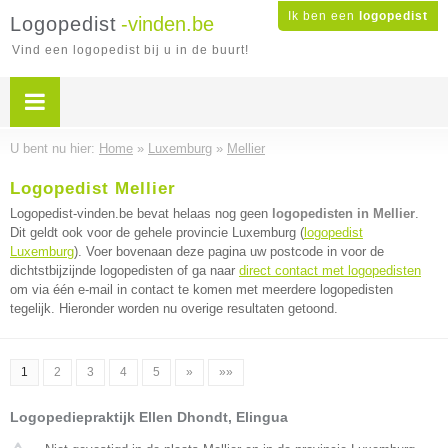
Ik ben een
logopedist
Logopedist
-vinden.be
Vind een logopedist bij u in de buurt!
U bent nu hier:
Home
»
Luxemburg
»
Mellier
Logopedist Mellier
Logopedist-vinden.be bevat helaas nog geen
logopedisten in Mellier
.
Dit geldt ook voor de gehele provincie Luxemburg (
logopedist
Luxemburg
). Voer bovenaan deze pagina uw postcode in voor de
dichtstbijzijnde logopedisten of ga naar
direct contact met logopedisten
om via één e-mail in contact te komen met meerdere logopedisten
tegelijk. Hieronder worden nu overige resultaten getoond.
1
2
3
4
5
»
»»
Logopediepraktijk Ellen Dhondt, Elingua