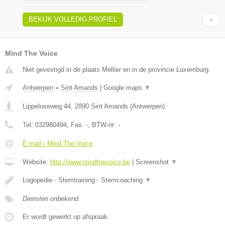
BEKIJK VOLLEDIG PROFIEL
Mind The Voice
Niet gevestigd in de plaats Mellier en in de provincie Luxemburg.
Antwerpen
»
Sint Amands
|
Google maps
▼
Lippeloseweg 44
,
2890
Sint Amands
(
Antwerpen
)
Tel:
032980494
, Fax:
-
, BTW-nr:
-
E-mail › Mind The Voice
Website:
http://www.mindthevoice.be
|
Screenshot
▼
Logopedie - Stemtraining - Stemcoaching
▼
Diensten onbekend
Er wordt gewerkt op afspraak.