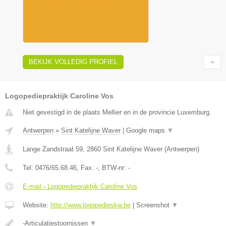
BEKIJK VOLLEDIG PROFIEL
Logopediepraktijk Caroline Vos
Niet gevestigd in de plaats Mellier en in de provincie Luxemburg.
Antwerpen
»
Sint Katelijne Waver
|
Google maps
▼
Lange Zandstraat 59
,
2860
Sint Katelijne Waver
(
Antwerpen
)
Tel:
0476/65.68.46
, Fax:
-
, BTW-nr:
-
E-mail › Logopediepraktijk Caroline Vos
Website:
http://www.logopedieskw.be
|
Screenshot
▼
-Articulatiestoornissen
▼