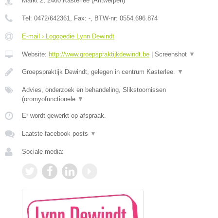
Markt 2
,
2460
Kasterlee
(
Antwerpen
)
Tel:
0472/642361
, Fax:
-
, BTW-nr:
0554.696.874
E-mail › Logopedie Lynn Dewindt
Website:
http://www.groepspraktijkdewindt.be
|
Screenshot
▼
Groepspraktijk Dewindt, gelegen in centrum Kasterlee.
▼
Advies, onderzoek en behandeling, Slikstoornissen
(oromyofunctionele
▼
Er wordt gewerkt op afspraak.
Laatste facebook posts
▼
Sociale media: