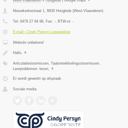
West-Vlaanderen
»
Hooglede
|
Google maps
▼
Nieuwkerkestraat 1
,
8830
Hooglede
(
West-Vlaanderen
)
Tel:
0479 27 94 96
, Fax:
-
, BTW-nr:
-
E-mail › Cindy Persyn Logopediste
Website onbekend
Hallo,
▼
Articulatiestoornissen, Taalontwikkelingsstoornissen,
Leerproblemen: lezen,
▼
Er wordt gewerkt op afspraak.
Sociale media: