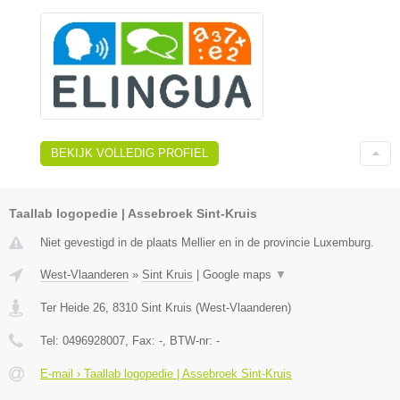
BEKIJK VOLLEDIG PROFIEL
Taallab logopedie | Assebroek Sint-Kruis
Niet gevestigd in de plaats Mellier en in de provincie Luxemburg.
West-Vlaanderen
»
Sint Kruis
|
Google maps
▼
Ter Heide 26
,
8310
Sint Kruis
(
West-Vlaanderen
)
Tel:
0496928007
, Fax:
-
, BTW-nr:
-
E-mail › Taallab logopedie | Assebroek Sint-Kruis