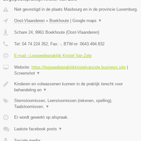
Niet gevestigd in de plaats Masbourg en in de provincie Luxemburg.
Oost-Vlaanderen
»
Boekhoute
|
Google maps
▼
Schare 24
,
9961
Boekhoute
(
Oost-Vlaanderen
)
Tel:
04 74 224 352
, Fax:
-
, BTW-nr:
0643.494.832
E-mail › Logopediepraktijk Kristel Van Zele
Website:
https://logopediepraktijkkristelvanzele.business.site
|
Screenshot
▼
Kinderen en volwassenen kunnen in de praktijk terecht voor
behandeling en
▼
Stemstoornissen, Leerstoornissen (rekenen, spelling),
Taalstoornissen,
▼
Er wordt gewerkt op afspraak.
Laatste facebook posts
▼
Sociale media: