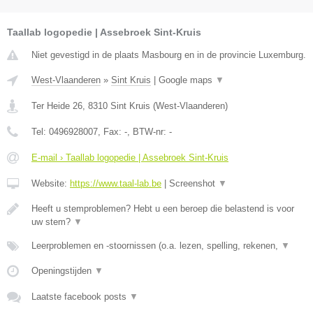
Taallab logopedie | Assebroek Sint-Kruis
Niet gevestigd in de plaats Masbourg en in de provincie Luxemburg.
West-Vlaanderen
»
Sint Kruis
|
Google maps
▼
Ter Heide 26
,
8310
Sint Kruis
(
West-Vlaanderen
)
Tel:
0496928007
, Fax:
-
, BTW-nr:
-
E-mail › Taallab logopedie | Assebroek Sint-Kruis
Website:
https://www.taal-lab.be
|
Screenshot
▼
Heeft u stemproblemen? Hebt u een beroep die belastend is voor
uw stem?
▼
Leerproblemen en -stoornissen (o.a. lezen, spelling, rekenen,
▼
Openingstijden
▼
Laatste facebook posts
▼