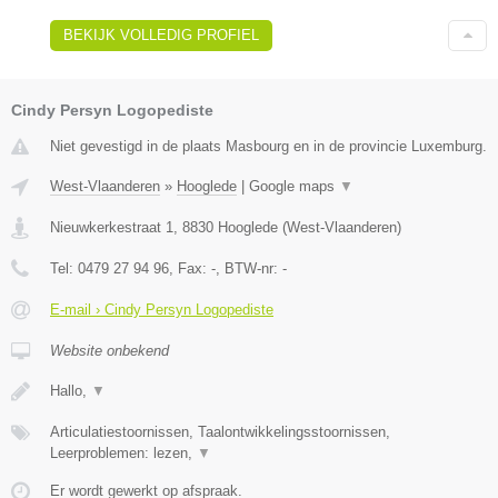
BEKIJK VOLLEDIG PROFIEL
Cindy Persyn Logopediste
Niet gevestigd in de plaats Masbourg en in de provincie Luxemburg.
West-Vlaanderen
»
Hooglede
|
Google maps
▼
Nieuwkerkestraat 1
,
8830
Hooglede
(
West-Vlaanderen
)
Tel:
0479 27 94 96
, Fax:
-
, BTW-nr:
-
E-mail › Cindy Persyn Logopediste
Website onbekend
Hallo,
▼
Articulatiestoornissen, Taalontwikkelingsstoornissen,
Leerproblemen: lezen,
▼
Er wordt gewerkt op afspraak.