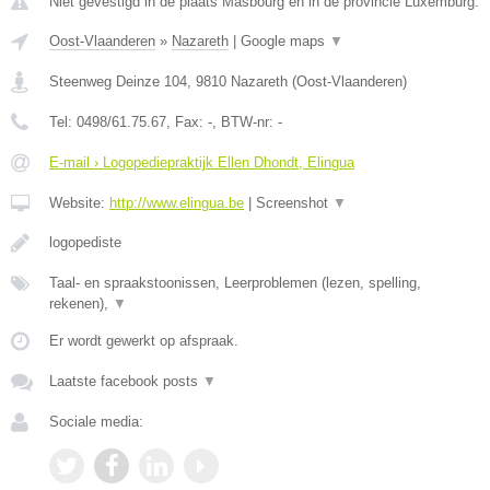
Niet gevestigd in de plaats Masbourg en in de provincie Luxemburg.
Oost-Vlaanderen
»
Nazareth
|
Google maps
▼
Steenweg Deinze 104
,
9810
Nazareth
(
Oost-Vlaanderen
)
Tel:
0498/61.75.67
, Fax:
-
, BTW-nr:
-
E-mail › Logopediepraktijk Ellen Dhondt, Elingua
Website:
http://www.elingua.be
|
Screenshot
▼
logopediste
Taal- en spraakstoonissen, Leerproblemen (lezen, spelling,
rekenen),
▼
Er wordt gewerkt op afspraak.
Laatste facebook posts
▼
Sociale media: