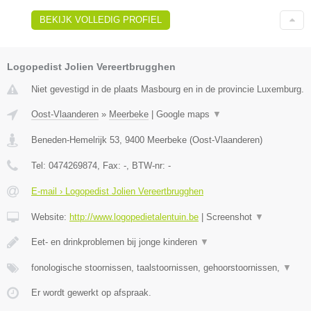
BEKIJK VOLLEDIG PROFIEL
Logopedist Jolien Vereertbrugghen
Niet gevestigd in de plaats Masbourg en in de provincie Luxemburg.
Oost-Vlaanderen
»
Meerbeke
|
Google maps
▼
Beneden-Hemelrijk 53
,
9400
Meerbeke
(
Oost-Vlaanderen
)
Tel:
0474269874
, Fax:
-
, BTW-nr:
-
E-mail › Logopedist Jolien Vereertbrugghen
Website:
http://www.logopedietalentuin.be
|
Screenshot
▼
Eet- en drinkproblemen bij jonge kinderen
▼
fonologische stoornissen, taalstoornissen, gehoorstoornissen,
▼
Er wordt gewerkt op afspraak.