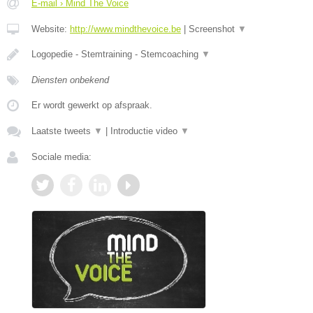
E-mail › Mind The Voice
Website:
http://www.mindthevoice.be
|
Screenshot
▼
Logopedie - Stemtraining - Stemcoaching
▼
Diensten onbekend
Er wordt gewerkt op afspraak.
Laatste tweets
▼
|
Introductie video
▼
Sociale media: