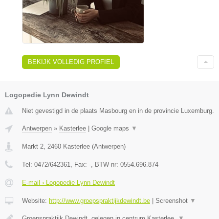
BEKIJK VOLLEDIG PROFIEL
Logopedie Lynn Dewindt
Niet gevestigd in de plaats Masbourg en in de provincie Luxemburg.
Antwerpen
»
Kasterlee
|
Google maps
▼
Markt 2
,
2460
Kasterlee
(
Antwerpen
)
Tel:
0472/642361
, Fax:
-
, BTW-nr:
0554.696.874
E-mail › Logopedie Lynn Dewindt
Website:
http://www.groepspraktijkdewindt.be
|
Screenshot
▼
Groepspraktijk Dewindt, gelegen in centrum Kasterlee.
▼