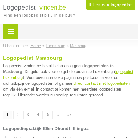
Ik ben een
logopedist
Logopedist
-vinden.be
Vind een logopedist bij u in de buurt!
U bent nu hier:
Home
»
Luxemburg
»
Masbourg
Logopedist Masbourg
Logopedist-vinden.be bevat helaas nog geen
logopedisten in
Masbourg
. Dit geldt ook voor de gehele provincie Luxemburg (
logopedist
Luxemburg
). Voer bovenaan deze pagina uw postcode in voor de
dichtstbijzijnde logopedisten of ga naar
direct contact met logopedisten
om via één e-mail in contact te komen met meerdere logopedisten
tegelijk. Hieronder worden nu overige resultaten getoond.
1
2
3
4
5
»
»»
Logopediepraktijk Ellen Dhondt, Elingua