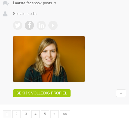
Laatste facebook posts
▼
Sociale media:
BEKIJK VOLLEDIG PROFIEL
1
2
3
4
5
»
»»