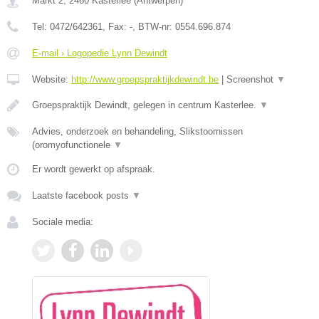
Markt 2
,
2460
Kasterlee
(
Antwerpen
)
Tel:
0472/642361
, Fax:
-
, BTW-nr:
0554.696.874
E-mail › Logopedie Lynn Dewindt
Website:
http://www.groepspraktijkdewindt.be
|
Screenshot
▼
Groepspraktijk Dewindt, gelegen in centrum Kasterlee.
▼
Advies, onderzoek en behandeling, Slikstoornissen
(oromyofunctionele
▼
Er wordt gewerkt op afspraak.
Laatste facebook posts
▼
Sociale media: