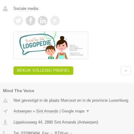
Sociale media:
BEKIJK VOLLEDIG PROFIEL
Mind The Voice
Niet gevestigd in de plaats Marcourt en in de provincie Luxemburg.
Antwerpen
»
Sint Amands
|
Google maps
▼
Lippeloseweg 44
,
2890
Sint Amands
(
Antwerpen
)
Tel:
032980494
, Fax:
-
, BTW-nr:
-