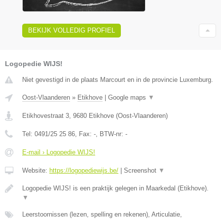
BEKIJK VOLLEDIG PROFIEL
Logopedie WIJS!
Niet gevestigd in de plaats Marcourt en in de provincie Luxemburg.
Oost-Vlaanderen
»
Etikhove
|
Google maps
▼
Etikhovestraat 3
,
9680
Etikhove
(
Oost-Vlaanderen
)
Tel:
0491/25 25 86
, Fax:
-
, BTW-nr:
-
E-mail › Logopedie WIJS!
Website:
https://logopediewijs.be/
|
Screenshot
▼
Logopedie WIJS! is een praktijk gelegen in Maarkedal (Etikhove).
▼
Leerstoornissen (lezen, spelling en rekenen), Articulatie,