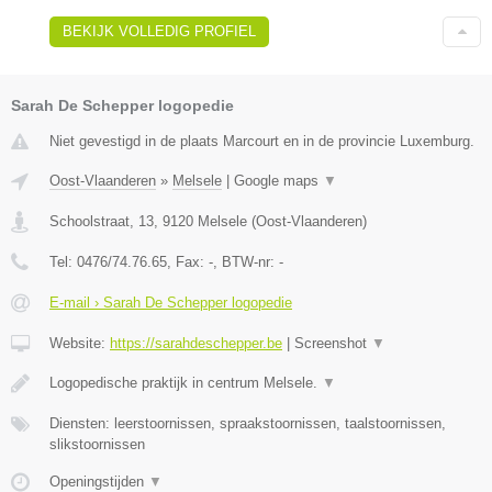
BEKIJK VOLLEDIG PROFIEL
Sarah De Schepper logopedie
Niet gevestigd in de plaats Marcourt en in de provincie Luxemburg.
Oost-Vlaanderen
»
Melsele
|
Google maps
▼
Schoolstraat, 13
,
9120
Melsele
(
Oost-Vlaanderen
)
Tel:
0476/74.76.65
, Fax:
-
, BTW-nr:
-
E-mail › Sarah De Schepper logopedie
Website:
https://sarahdeschepper.be
|
Screenshot
▼
Logopedische praktijk in centrum Melsele.
▼
Diensten: leerstoornissen, spraakstoornissen, taalstoornissen,
slikstoornissen
Openingstijden
▼