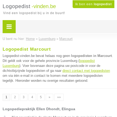
Ik ben een
logopedist
Logopedist
-vinden.be
Vind een logopedist bij u in de buurt!
U bent nu hier:
Home
»
Luxemburg
»
Marcourt
Logopedist Marcourt
Logopedist-vinden.be bevat helaas nog geen
logopedisten in Marcourt
.
Dit geldt ook voor de gehele provincie Luxemburg (
logopedist
Luxemburg
). Voer bovenaan deze pagina uw postcode in voor de
dichtstbijzijnde logopedisten of ga naar
direct contact met logopedisten
om via één e-mail in contact te komen met meerdere logopedisten
tegelijk. Hieronder worden nu overige resultaten getoond.
1
2
3
4
5
»
»»
Logopediepraktijk Ellen Dhondt, Elingua