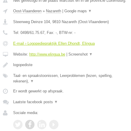
Niet gevestigd in de plaats Marcourt en in de provincie Luxemburg.
Oost-Vlaanderen
»
Nazareth
|
Google maps
▼
Steenweg Deinze 104
,
9810
Nazareth
(
Oost-Vlaanderen
)
Tel:
0498/61.75.67
, Fax:
-
, BTW-nr:
-
E-mail › Logopediepraktijk Ellen Dhondt, Elingua
Website:
http://www.elingua.be
|
Screenshot
▼
logopediste
Taal- en spraakstoonissen, Leerproblemen (lezen, spelling,
rekenen),
▼
Er wordt gewerkt op afspraak.
Laatste facebook posts
▼
Sociale media: