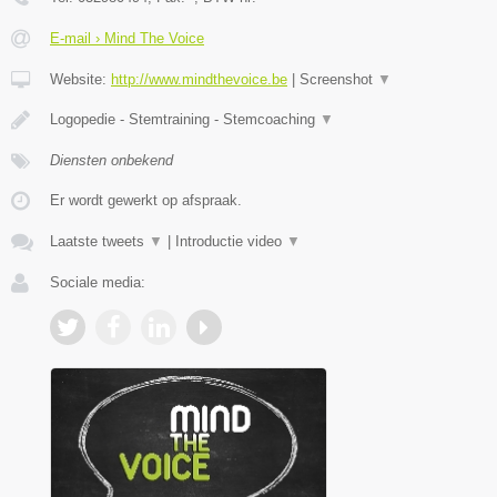
E-mail › Mind The Voice
Website:
http://www.mindthevoice.be
|
Screenshot
▼
Logopedie - Stemtraining - Stemcoaching
▼
Diensten onbekend
Er wordt gewerkt op afspraak.
Laatste tweets
▼
|
Introductie video
▼
Sociale media: