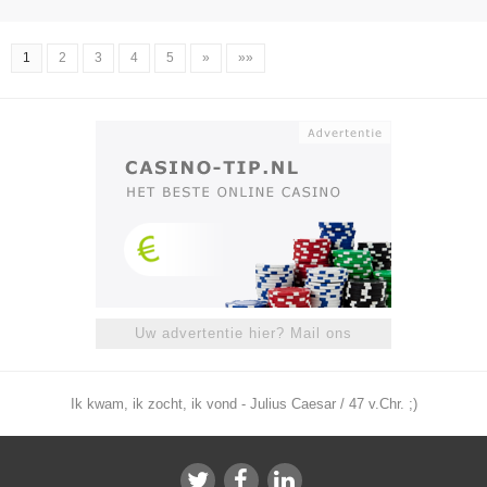
1
2
3
4
5
»
»»
Uw advertentie hier? Mail ons
Ik kwam, ik zocht, ik vond - Julius Caesar / 47 v.Chr. ;)