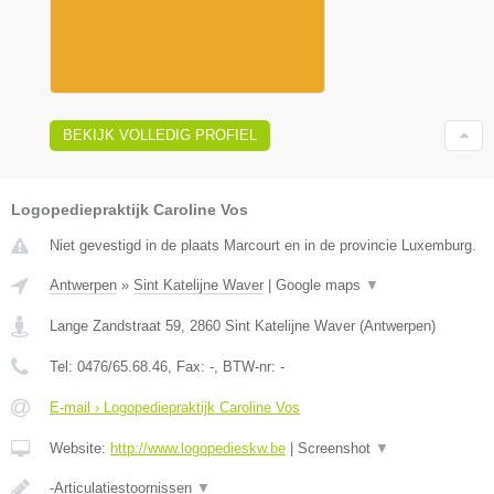
BEKIJK VOLLEDIG PROFIEL
Logopediepraktijk Caroline Vos
Niet gevestigd in de plaats Marcourt en in de provincie Luxemburg.
Antwerpen
»
Sint Katelijne Waver
|
Google maps
▼
Lange Zandstraat 59
,
2860
Sint Katelijne Waver
(
Antwerpen
)
Tel:
0476/65.68.46
, Fax:
-
, BTW-nr:
-
E-mail › Logopediepraktijk Caroline Vos
Website:
http://www.logopedieskw.be
|
Screenshot
▼
-Articulatiestoornissen
▼