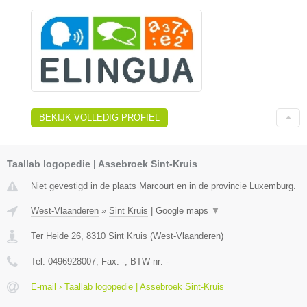
BEKIJK VOLLEDIG PROFIEL
Taallab logopedie | Assebroek Sint-Kruis
Niet gevestigd in de plaats Marcourt en in de provincie Luxemburg.
West-Vlaanderen
»
Sint Kruis
|
Google maps
▼
Ter Heide 26
,
8310
Sint Kruis
(
West-Vlaanderen
)
Tel:
0496928007
, Fax:
-
, BTW-nr:
-
E-mail › Taallab logopedie | Assebroek Sint-Kruis