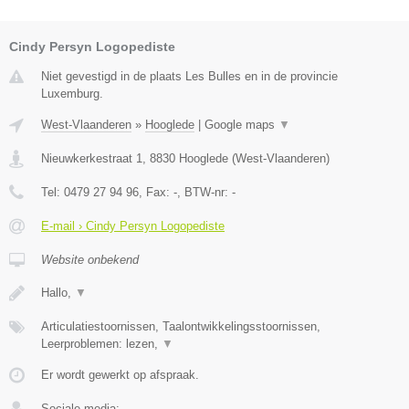
Cindy Persyn Logopediste
Niet gevestigd in de plaats Les Bulles en in de provincie
Luxemburg.
West-Vlaanderen
»
Hooglede
|
Google maps
▼
Nieuwkerkestraat 1
,
8830
Hooglede
(
West-Vlaanderen
)
Tel:
0479 27 94 96
, Fax:
-
, BTW-nr:
-
E-mail › Cindy Persyn Logopediste
Website onbekend
Hallo,
▼
Articulatiestoornissen, Taalontwikkelingsstoornissen,
Leerproblemen: lezen,
▼
Er wordt gewerkt op afspraak.
Sociale media: