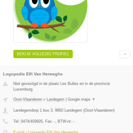
BEKIJK VOLLEDIG PROFIEL
Logopedie Elfi Van Herweghe
Niet gevestigd in de plaats Les Bulles en in de provincie
Luxemburg.
Oost-Vlaanderen
»
Landegem
|
Google maps
▼
Landegemdorp 1 bus 3
,
9850
Landegem
(
Oost-Vlaanderen
)
Tel:
0474/459926
, Fax:
-
, BTW-nr:
-
E-mail › Logopedie Elfi Van Herweghe