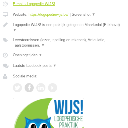
E-mail › Logopedie WIJS!
Website:
https://logopediewijs.be/
|
Screenshot
▼
Logopedie WIJS! is een praktijk gelegen in Maarkedal (Etikhove).
▼
Leerstoornissen (lezen, spelling en rekenen), Articulatie,
Taalstoornissen,
▼
Openingstijden
▼
Laatste facebook posts
▼
Sociale media: