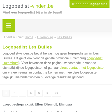
Ik ben een
logopedist
Logopedist
-vinden.be
Vind een logopedist bij u in de buurt!
U bent nu hier:
Home
»
Luxemburg
»
Les Bulles
Logopedist Les Bulles
Logopedist-vinden.be bevat helaas nog geen
logopedisten in Les
Bulles
. Dit geldt ook voor de gehele provincie Luxemburg (
logopedist
Luxemburg
). Voer bovenaan deze pagina uw postcode in voor de
dichtstbijzijnde logopedisten of ga naar
direct contact met logopedisten
om via één e-mail in contact te komen met meerdere logopedisten
tegelijk. Hieronder worden nu overige resultaten getoond.
1
2
3
4
5
»
»»
Logopediepraktijk Ellen Dhondt, Elingua