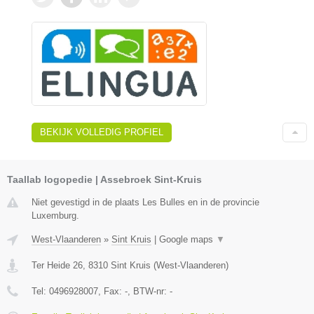
BEKIJK VOLLEDIG PROFIEL
Taallab logopedie | Assebroek Sint-Kruis
Niet gevestigd in de plaats Les Bulles en in de provincie
Luxemburg.
West-Vlaanderen
»
Sint Kruis
|
Google maps
▼
Ter Heide 26
,
8310
Sint Kruis
(
West-Vlaanderen
)
Tel:
0496928007
, Fax:
-
, BTW-nr:
-