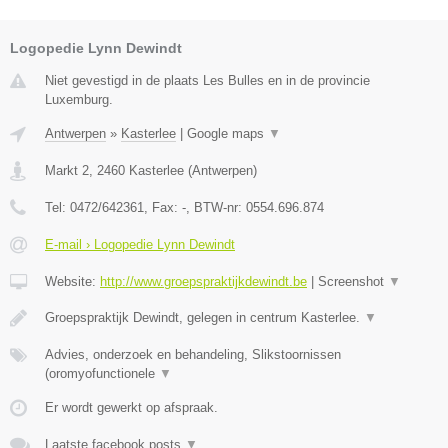
Logopedie Lynn Dewindt
Niet gevestigd in de plaats Les Bulles en in de provincie
Luxemburg.
Antwerpen
»
Kasterlee
|
Google maps
▼
Markt 2
,
2460
Kasterlee
(
Antwerpen
)
Tel:
0472/642361
, Fax:
-
, BTW-nr:
0554.696.874
E-mail › Logopedie Lynn Dewindt
Website:
http://www.groepspraktijkdewindt.be
|
Screenshot
▼
Groepspraktijk Dewindt, gelegen in centrum Kasterlee.
▼
Advies, onderzoek en behandeling, Slikstoornissen
(oromyofunctionele
▼
Er wordt gewerkt op afspraak.
Laatste facebook posts
▼