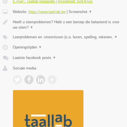
E-mail › Taallab logopedie | Assebroek Sint-Kruis
Website:
https://www.taal-lab.be
|
Screenshot
▼
Heeft u stemproblemen? Hebt u een beroep die belastend is voor
uw stem?
▼
Leerproblemen en -stoornissen (o.a. lezen, spelling, rekenen,
▼
Openingstijden
▼
Laatste facebook posts
▼
Sociale media: