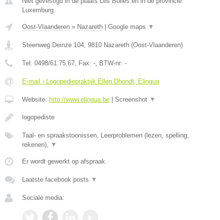
Niet gevestigd in de plaats Les Bulles en in de provincie
Luxemburg.
Oost-Vlaanderen
»
Nazareth
|
Google maps
▼
Steenweg Deinze 104
,
9810
Nazareth
(
Oost-Vlaanderen
)
Tel:
0498/61.75.67
, Fax:
-
, BTW-nr:
-
E-mail › Logopediepraktijk Ellen Dhondt, Elingua
Website:
http://www.elingua.be
|
Screenshot
▼
logopediste
Taal- en spraakstoonissen, Leerproblemen (lezen, spelling,
rekenen),
▼
Er wordt gewerkt op afspraak.
Laatste facebook posts
▼
Sociale media: