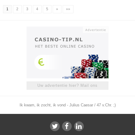
1
2
3
4
5
»
»»
Uw advertentie hier? Mail ons
Ik kwam, ik zocht, ik vond - Julius Caesar / 47 v.Chr. ;)