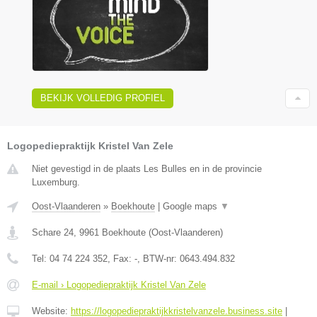
BEKIJK VOLLEDIG PROFIEL
Logopediepraktijk Kristel Van Zele
Niet gevestigd in de plaats Les Bulles en in de provincie
Luxemburg.
Oost-Vlaanderen
»
Boekhoute
|
Google maps
▼
Schare 24
,
9961
Boekhoute
(
Oost-Vlaanderen
)
Tel:
04 74 224 352
, Fax:
-
, BTW-nr:
0643.494.832
E-mail › Logopediepraktijk Kristel Van Zele
Website:
https://logopediepraktijkkristelvanzele.business.site
|