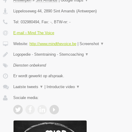
Antwerpen
»
Sint Amands
|
Google maps
▼
Lippeloseweg 44
,
2890
Sint Amands
(
Antwerpen
)
Tel:
032980494
, Fax:
-
, BTW-nr:
-
E-mail › Mind The Voice
Website:
http://www.mindthevoice.be
|
Screenshot
▼
Logopedie - Stemtraining - Stemcoaching
▼
Diensten onbekend
Er wordt gewerkt op afspraak.
Laatste tweets
▼
|
Introductie video
▼
Sociale media: