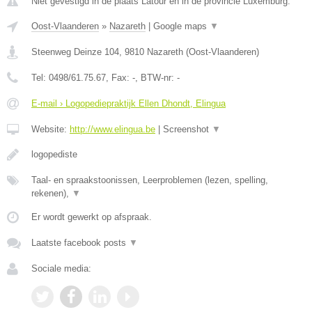
Niet gevestigd in de plaats Latour en in de provincie Luxemburg.
Oost-Vlaanderen
»
Nazareth
|
Google maps
▼
Steenweg Deinze 104
,
9810
Nazareth
(
Oost-Vlaanderen
)
Tel:
0498/61.75.67
, Fax:
-
, BTW-nr:
-
E-mail › Logopediepraktijk Ellen Dhondt, Elingua
Website:
http://www.elingua.be
|
Screenshot
▼
logopediste
Taal- en spraakstoonissen, Leerproblemen (lezen, spelling,
rekenen),
▼
Er wordt gewerkt op afspraak.
Laatste facebook posts
▼
Sociale media: