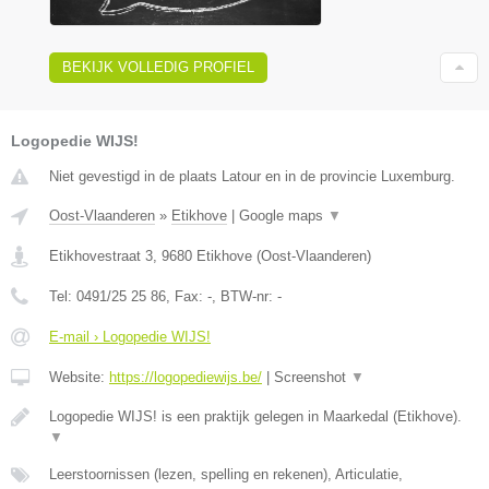
BEKIJK VOLLEDIG PROFIEL
Logopedie WIJS!
Niet gevestigd in de plaats Latour en in de provincie Luxemburg.
Oost-Vlaanderen
»
Etikhove
|
Google maps
▼
Etikhovestraat 3
,
9680
Etikhove
(
Oost-Vlaanderen
)
Tel:
0491/25 25 86
, Fax:
-
, BTW-nr:
-
E-mail › Logopedie WIJS!
Website:
https://logopediewijs.be/
|
Screenshot
▼
Logopedie WIJS! is een praktijk gelegen in Maarkedal (Etikhove).
▼
Leerstoornissen (lezen, spelling en rekenen), Articulatie,