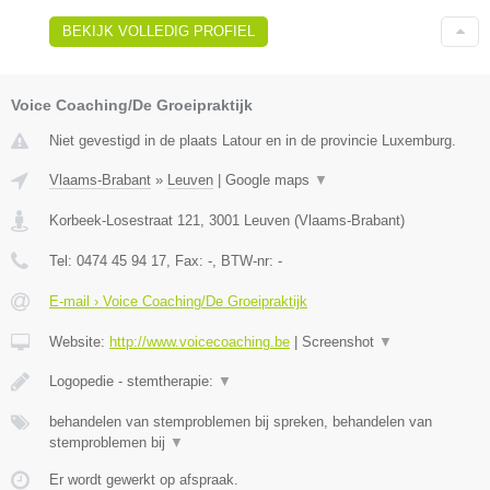
BEKIJK VOLLEDIG PROFIEL
Voice Coaching/De Groeipraktijk
Niet gevestigd in de plaats Latour en in de provincie Luxemburg.
Vlaams-Brabant
»
Leuven
|
Google maps
▼
Korbeek-Losestraat 121
,
3001
Leuven
(
Vlaams-Brabant
)
Tel:
0474 45 94 17
, Fax:
-
, BTW-nr:
-
E-mail › Voice Coaching/De Groeipraktijk
Website:
http://www.voicecoaching.be
|
Screenshot
▼
Logopedie - stemtherapie:
▼
behandelen van stemproblemen bij spreken, behandelen van
stemproblemen bij
▼
Er wordt gewerkt op afspraak.