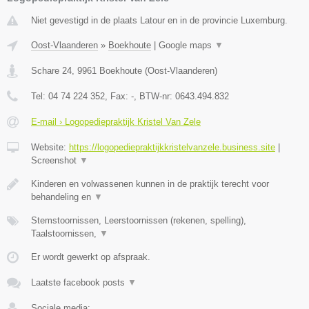
Niet gevestigd in de plaats Latour en in de provincie Luxemburg.
Oost-Vlaanderen
»
Boekhoute
|
Google maps
▼
Schare 24
,
9961
Boekhoute
(
Oost-Vlaanderen
)
Tel:
04 74 224 352
, Fax:
-
, BTW-nr:
0643.494.832
E-mail › Logopediepraktijk Kristel Van Zele
Website:
https://logopediepraktijkkristelvanzele.business.site
|
Screenshot
▼
Kinderen en volwassenen kunnen in de praktijk terecht voor
behandeling en
▼
Stemstoornissen, Leerstoornissen (rekenen, spelling),
Taalstoornissen,
▼
Er wordt gewerkt op afspraak.
Laatste facebook posts
▼
Sociale media: