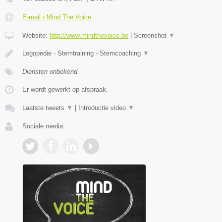
E-mail › Mind The Voice
Website:
http://www.mindthevoice.be
|
Screenshot
▼
Logopedie - Stemtraining - Stemcoaching
▼
Diensten onbekend
Er wordt gewerkt op afspraak.
Laatste tweets
▼
|
Introductie video
▼
Sociale media: