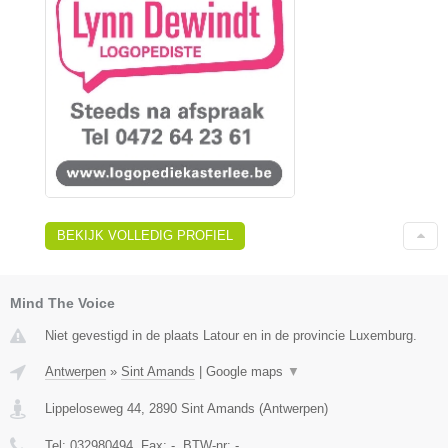
BEKIJK VOLLEDIG PROFIEL
Mind The Voice
Niet gevestigd in de plaats Latour en in de provincie Luxemburg.
Antwerpen
»
Sint Amands
|
Google maps
▼
Lippeloseweg 44
,
2890
Sint Amands
(
Antwerpen
)
Tel:
032980494
, Fax:
-
, BTW-nr:
-