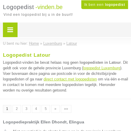
Ik ben een
logopedist
Logopedist
-vinden.be
Vind een logopedist bij u in de buurt!
U bent nu hier:
Home
»
Luxemburg
»
Latour
Logopedist Latour
Logopedist-vinden.be bevat helaas nog geen
logopedisten in Latour
. Dit
geldt ook voor de gehele provincie Luxemburg (
logopedist Luxemburg
).
Voer bovenaan deze pagina uw postcode in voor de dichtstbijzijnde
logopedisten of ga naar
direct contact met logopedisten
om via één e-mail
in contact te komen met meerdere logopedisten tegelijk. Hieronder
worden nu overige resultaten getoond.
1
2
3
4
5
»
»»
Logopediepraktijk Ellen Dhondt, Elingua