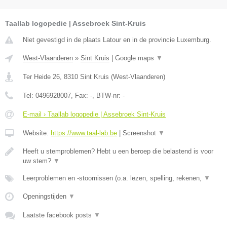
Taallab logopedie | Assebroek Sint-Kruis
Niet gevestigd in de plaats Latour en in de provincie Luxemburg.
West-Vlaanderen
»
Sint Kruis
|
Google maps
▼
Ter Heide 26
,
8310
Sint Kruis
(
West-Vlaanderen
)
Tel:
0496928007
, Fax:
-
, BTW-nr:
-
E-mail › Taallab logopedie | Assebroek Sint-Kruis
Website:
https://www.taal-lab.be
|
Screenshot
▼
Heeft u stemproblemen? Hebt u een beroep die belastend is voor
uw stem?
▼
Leerproblemen en -stoornissen (o.a. lezen, spelling, rekenen,
▼
Openingstijden
▼
Laatste facebook posts
▼