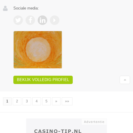
Sociale media:
BEKIJK VOLLEDIG PROFIEL
1
2
3
4
5
»
»»