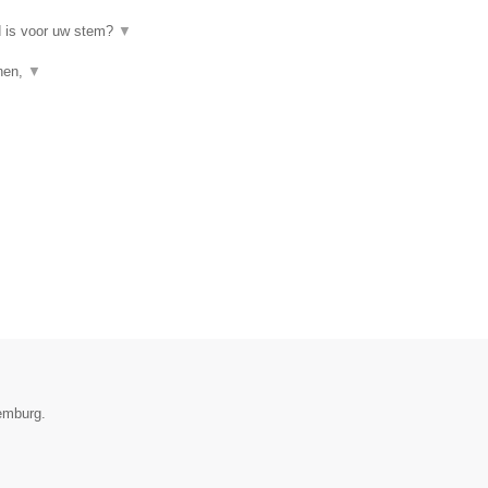
d is voor uw stem?
▼
enen,
▼
xemburg.