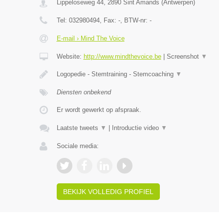
Lippeloseweg 44
,
2890
Sint Amands
(
Antwerpen
)
Tel:
032980494
, Fax:
-
, BTW-nr:
-
E-mail › Mind The Voice
Website:
http://www.mindthevoice.be
|
Screenshot
▼
Logopedie - Stemtraining - Stemcoaching
▼
Diensten onbekend
Er wordt gewerkt op afspraak.
Laatste tweets
▼
|
Introductie video
▼
Sociale media:
BEKIJK VOLLEDIG PROFIEL