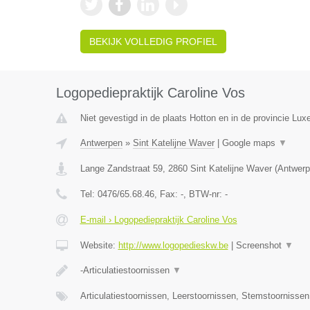
BEKIJK VOLLEDIG PROFIEL
Logopediepraktijk Caroline Vos
Niet gevestigd in de plaats Hotton en in de provincie Lu
Antwerpen
»
Sint Katelijne Waver
|
Google maps
▼
Lange Zandstraat 59
,
2860
Sint Katelijne Waver
(
Antwerp
Tel:
0476/65.68.46
, Fax:
-
, BTW-nr:
-
E-mail › Logopediepraktijk Caroline Vos
Website:
http://www.logopedieskw.be
|
Screenshot
▼
-Articulatiestoornissen
▼
Articulatiestoornissen, Leerstoornissen, Stemstoornisse