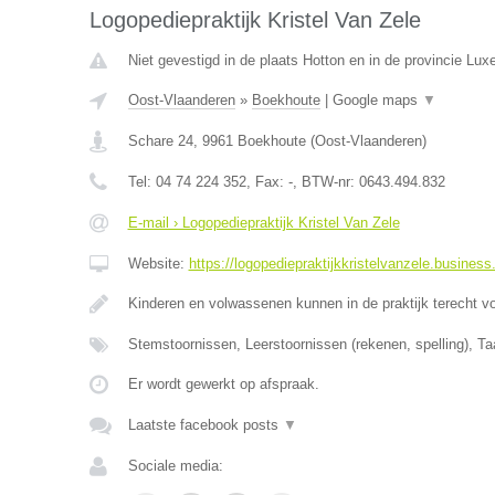
Logopediepraktijk Kristel Van Zele
Niet gevestigd in de plaats Hotton en in de provincie Lu
Oost-Vlaanderen
»
Boekhoute
|
Google maps
▼
Schare 24
,
9961
Boekhoute
(
Oost-Vlaanderen
)
Tel:
04 74 224 352
, Fax:
-
, BTW-nr:
0643.494.832
E-mail › Logopediepraktijk Kristel Van Zele
Website:
https://logopediepraktijkkristelvanzele.business.
Kinderen en volwassenen kunnen in de praktijk terecht v
Stemstoornissen, Leerstoornissen (rekenen, spelling), Ta
Er wordt gewerkt op afspraak.
Laatste facebook posts
▼
Sociale media: