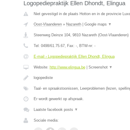
Logopediepraktijk Ellen Dhondt, Elingua
Niet gevestigd in de plaats Hotton en in de provincie Lu
Oost-Vlaanderen
»
Nazareth
|
Google maps
▼
Steenweg Deinze 104
,
9810
Nazareth
(
Oost-Vlaanderen
)
Tel:
0498/61.75.67
, Fax:
-
, BTW-nr:
-
E-mail › Logopediepraktijk Ellen Dhondt, Elingua
Website:
http://www.elingua.be
|
Screenshot
▼
logopediste
Taal- en spraakstoonissen, Leerproblemen (lezen, spellin
Er wordt gewerkt op afspraak.
Laatste facebook posts
▼
Sociale media: