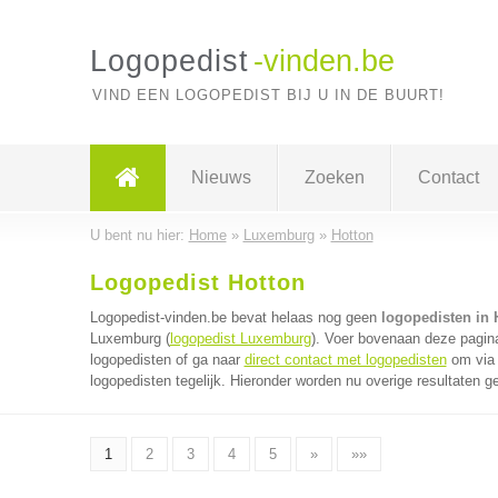
Logopedist
-vinden.be
VIND EEN LOGOPEDIST BIJ U IN DE BUURT!
Nieuws
Zoeken
Contact
U bent nu hier:
Home
»
Luxemburg
»
Hotton
Logopedist Hotton
Logopedist-vinden.be bevat helaas nog geen
logopedisten in 
Luxemburg (
logopedist Luxemburg
). Voer bovenaan deze pagina
logopedisten of ga naar
direct contact met logopedisten
om via 
logopedisten tegelijk. Hieronder worden nu overige resultaten g
1
2
3
4
5
»
»»