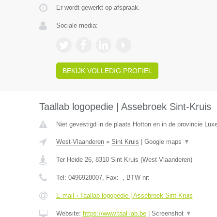
Er wordt gewerkt op afspraak.
Sociale media:
BEKIJK VOLLEDIG PROFIEL
Taallab logopedie | Assebroek Sint-Kruis
Niet gevestigd in de plaats Hotton en in de provincie Lu
West-Vlaanderen
»
Sint Kruis
|
Google maps
▼
Ter Heide 26
,
8310
Sint Kruis
(
West-Vlaanderen
)
Tel:
0496928007
, Fax:
-
, BTW-nr:
-
E-mail › Taallab logopedie | Assebroek Sint-Kruis
Website:
https://www.taal-lab.be
|
Screenshot
▼