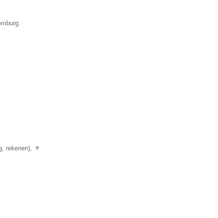
xemburg.
g, rekenen),
▼