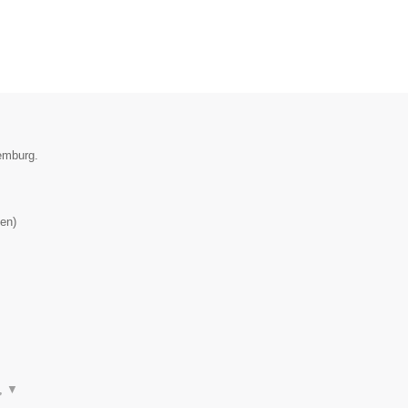
xemburg.
en
)
n,
▼