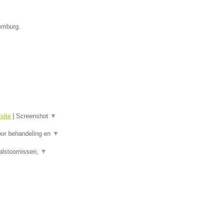
xemburg.
site
|
Screenshot
▼
oor behandeling en
▼
alstoornissen,
▼