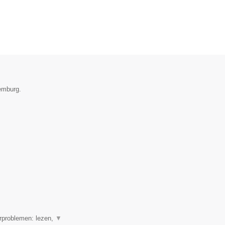
xemburg.
erproblemen: lezen,
▼