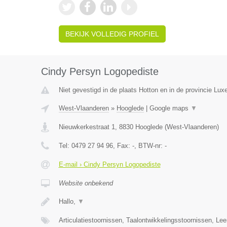
BEKIJK VOLLEDIG PROFIEL
Cindy Persyn Logopediste
Niet gevestigd in de plaats Hotton en in de provincie Lu
West-Vlaanderen
»
Hooglede
|
Google maps
▼
Nieuwkerkestraat 1
,
8830
Hooglede
(
West-Vlaanderen
)
Tel:
0479 27 94 96
, Fax:
-
, BTW-nr:
-
E-mail › Cindy Persyn Logopediste
Website onbekend
Hallo,
▼
Articulatiestoornissen, Taalontwikkelingsstoornissen, Le