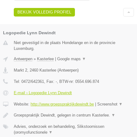
BEKIJK VOLLEDIG PROFIEL
Logopedie Lynn Dewindt
Niet gevestigd in de plaats Hondelange en in de provincie
Luxemburg.
Antwerpen
»
Kasterlee
|
Google maps
▼
Markt 2
,
2460
Kasterlee
(
Antwerpen
)
Tel:
0472/642361
, Fax:
-
, BTW-nr:
0554.696.874
E-mail › Logopedie Lynn Dewindt
Website:
http://www.groepspraktijkdewindt.be
|
Screenshot
▼
Groepspraktijk Dewindt, gelegen in centrum Kasterlee.
▼
Advies, onderzoek en behandeling, Slikstoornissen
(oromyofunctionele
▼