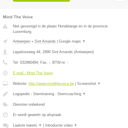
Mind The Voice
Niet gevestigd in de plaats Hondelange en in de provincie
Luxemburg.
Antwerpen
»
Sint Amands
|
Google maps
▼
Lippeloseweg 44
,
2890
Sint Amands
(
Antwerpen
)
Tel:
032980494
, Fax:
-
, BTW-nr:
-
E-mail › Mind The Voice
Website:
http://www.mindthevoice.be
|
Screenshot
▼
Logopedie - Stemtraining - Stemcoaching
▼
Diensten onbekend
Er wordt gewerkt op afspraak.
Laatste tweets
▼
|
Introductie video
▼