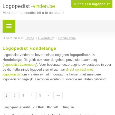
Ik ben een
logopedist
Logopedist
-vinden.be
Vind een logopedist bij u in de buurt!
U bent nu hier:
Home
»
Luxemburg
»
Hondelange
Logopedist Hondelange
Logopedist-vinden.be bevat helaas nog geen
logopedisten in
Hondelange
. Dit geldt ook voor de gehele provincie Luxemburg
(
logopedist Luxemburg
). Voer bovenaan deze pagina uw postcode in voor
de dichtstbijzijnde logopedisten of ga naar
direct contact met
logopedisten
om via één e-mail in contact te komen met meerdere
logopedisten tegelijk. Hieronder worden nu overige resultaten getoond.
1
2
3
4
5
»
»»
Logopediepraktijk Ellen Dhondt, Elingua