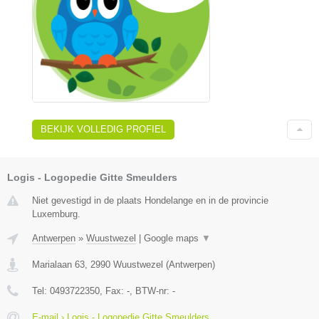
BEKIJK VOLLEDIG PROFIEL
Logis - Logopedie Gitte Smeulders
Niet gevestigd in de plaats Hondelange en in de provincie
Luxemburg.
Antwerpen
»
Wuustwezel
|
Google maps
▼
Marialaan 63
,
2990
Wuustwezel
(
Antwerpen
)
Tel:
0493722350
, Fax:
-
, BTW-nr:
-
E-mail › Logis - Logopedie Gitte Smeulders