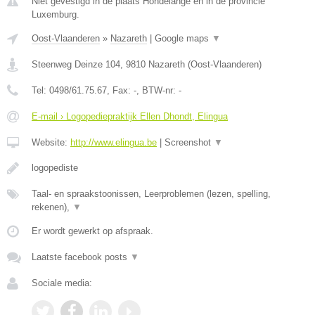
Niet gevestigd in de plaats Hondelange en in de provincie
Luxemburg.
Oost-Vlaanderen
»
Nazareth
|
Google maps
▼
Steenweg Deinze 104
,
9810
Nazareth
(
Oost-Vlaanderen
)
Tel:
0498/61.75.67
, Fax:
-
, BTW-nr:
-
E-mail › Logopediepraktijk Ellen Dhondt, Elingua
Website:
http://www.elingua.be
|
Screenshot
▼
logopediste
Taal- en spraakstoonissen, Leerproblemen (lezen, spelling,
rekenen),
▼
Er wordt gewerkt op afspraak.
Laatste facebook posts
▼
Sociale media: