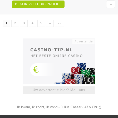
BEKIJK VOLLEDIG PROFIEL
1
2
3
4
5
»
»»
Uw advertentie hier? Mail ons
Ik kwam, ik zocht, ik vond - Julius Caesar / 47 v.Chr. ;)