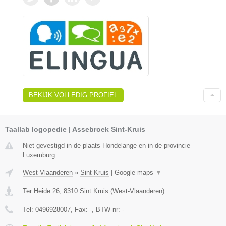
BEKIJK VOLLEDIG PROFIEL
Taallab logopedie | Assebroek Sint-Kruis
Niet gevestigd in de plaats Hondelange en in de provincie
Luxemburg.
West-Vlaanderen
»
Sint Kruis
|
Google maps
▼
Ter Heide 26
,
8310
Sint Kruis
(
West-Vlaanderen
)
Tel:
0496928007
, Fax:
-
, BTW-nr:
-