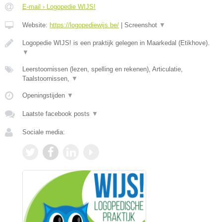
E-mail › Logopedie WIJS!
Website:
https://logopediewijs.be/
|
Screenshot
▼
Logopedie WIJS! is een praktijk gelegen in Maarkedal (Etikhove).
▼
Leerstoornissen (lezen, spelling en rekenen), Articulatie,
Taalstoornissen,
▼
Openingstijden
▼
Laatste facebook posts
▼
Sociale media: