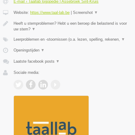
E-mail › Taallab logopedie | Assebroek Sint-Kruis
Website:
https://www.taal-lab.be
|
Screenshot
▼
Heeft u stemproblemen? Hebt u een beroep die belastend is voor
uw stem?
▼
Leerproblemen en -stoornissen (o.a. lezen, spelling, rekenen,
▼
Openingstijden
▼
Laatste facebook posts
▼
Sociale media: