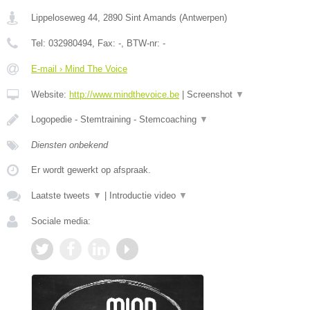
Lippeloseweg 44
,
2890
Sint Amands
(
Antwerpen
)
Tel:
032980494
, Fax:
-
, BTW-nr:
-
E-mail › Mind The Voice
Website:
http://www.mindthevoice.be
|
Screenshot
▼
Logopedie - Stemtraining - Stemcoaching
▼
Diensten onbekend
Er wordt gewerkt op afspraak.
Laatste tweets
▼
|
Introductie video
▼
Sociale media: