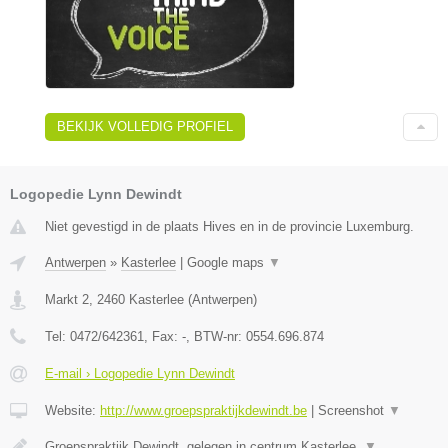
BEKIJK VOLLEDIG PROFIEL
Logopedie Lynn Dewindt
Niet gevestigd in de plaats Hives en in de provincie Luxemburg.
Antwerpen
»
Kasterlee
|
Google maps
▼
Markt 2
,
2460
Kasterlee
(
Antwerpen
)
Tel:
0472/642361
, Fax:
-
, BTW-nr:
0554.696.874
E-mail › Logopedie Lynn Dewindt
Website:
http://www.groepspraktijkdewindt.be
|
Screenshot
▼
Groepspraktijk Dewindt, gelegen in centrum Kasterlee.
▼