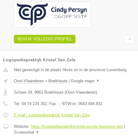
BEKIJK VOLLEDIG PROFIEL
Logopediepraktijk Kristel Van Zele
Niet gevestigd in de plaats Hives en in de provincie Luxemburg.
Oost-Vlaanderen
»
Boekhoute
|
Google maps
▼
Schare 24
,
9961
Boekhoute
(
Oost-Vlaanderen
)
Tel:
04 74 224 352
, Fax:
-
, BTW-nr:
0643.494.832
E-mail › Logopediepraktijk Kristel Van Zele
Website:
https://logopediepraktijkkristelvanzele.business.site
|
Screenshot
▼