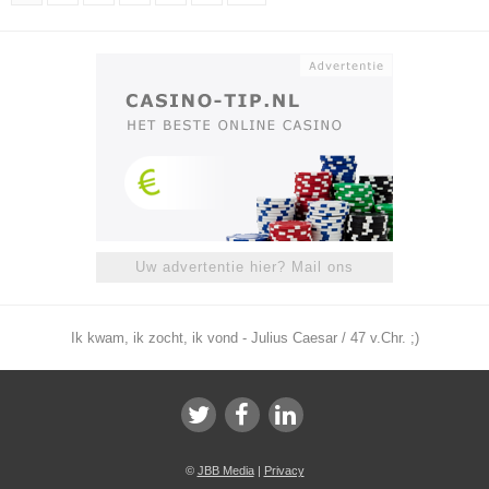
Uw advertentie hier? Mail ons
Ik kwam, ik zocht, ik vond - Julius Caesar / 47 v.Chr. ;)
©
JBB Media
|
Privacy