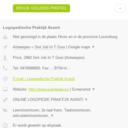
BEKIJK VOLLEDIG PROFIEL
Logopedische Praktijk Avanti
Niet gevestigd in de plaats Hives en in de provincie Luxemburg.
Antwerpen
»
Sint Job In T Goor
|
Google maps
▼
Privé
,
2960
Sint Job In T Goor
(
Antwerpen
)
Tel:
0476898805
, Fax:
-
, BTW-nr:
-
E-mail › Logopedische Praktijk Avanti
Website:
http://www.avantiweb.eu
|
Screenshot
▼
ONLINE LOGOPEDIE PRAKTIJK AVANTI
▼
Leerstoornissen, 2e taal frans, Taalstoornissen,
articulatiestoornissen,
▼
Er wordt gewerkt op afspraak.