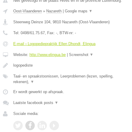
Niet gevestigd in de plaats Hives en in de provincie Luxemburg.
Oost-Vlaanderen
»
Nazareth
|
Google maps
▼
Steenweg Deinze 104
,
9810
Nazareth
(
Oost-Vlaanderen
)
Tel:
0498/61.75.67
, Fax:
-
, BTW-nr:
-
E-mail › Logopediepraktijk Ellen Dhondt, Elingua
Website:
http://www.elingua.be
|
Screenshot
▼
logopediste
Taal- en spraakstoonissen, Leerproblemen (lezen, spelling,
rekenen),
▼
Er wordt gewerkt op afspraak.
Laatste facebook posts
▼
Sociale media: