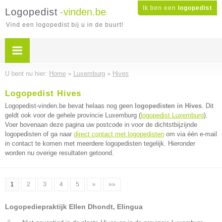
Ik ben een
logopedist
Logopedist
-vinden.be
Vind een logopedist bij u in de buurt!
U bent nu hier:
Home
»
Luxemburg
»
Hives
Logopedist Hives
Logopedist-vinden.be bevat helaas nog geen
logopedisten in Hives
. Dit
geldt ook voor de gehele provincie Luxemburg (
logopedist Luxemburg
).
Voer bovenaan deze pagina uw postcode in voor de dichtstbijzijnde
logopedisten of ga naar
direct contact met logopedisten
om via één e-mail
in contact te komen met meerdere logopedisten tegelijk. Hieronder
worden nu overige resultaten getoond.
1
2
3
4
5
»
»»
Logopediepraktijk Ellen Dhondt, Elingua