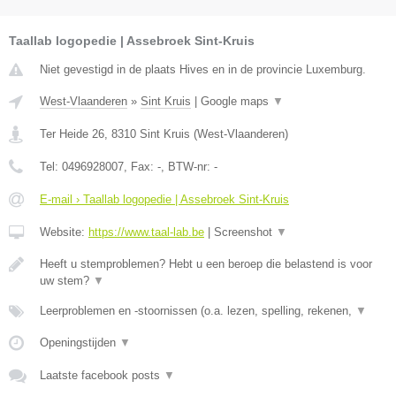
Taallab logopedie | Assebroek Sint-Kruis
Niet gevestigd in de plaats Hives en in de provincie Luxemburg.
West-Vlaanderen
»
Sint Kruis
|
Google maps
▼
Ter Heide 26
,
8310
Sint Kruis
(
West-Vlaanderen
)
Tel:
0496928007
, Fax:
-
, BTW-nr:
-
E-mail › Taallab logopedie | Assebroek Sint-Kruis
Website:
https://www.taal-lab.be
|
Screenshot
▼
Heeft u stemproblemen? Hebt u een beroep die belastend is voor
uw stem?
▼
Leerproblemen en -stoornissen (o.a. lezen, spelling, rekenen,
▼
Openingstijden
▼
Laatste facebook posts
▼