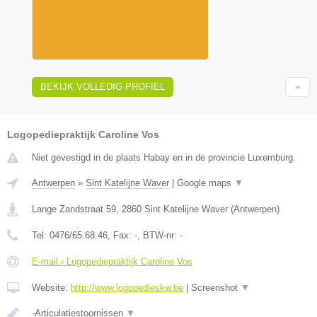
BEKIJK VOLLEDIG PROFIEL
Logopediepraktijk Caroline Vos
Niet gevestigd in de plaats Habay en in de provincie Luxemburg.
Antwerpen
»
Sint Katelijne Waver
|
Google maps
▼
Lange Zandstraat 59
,
2860
Sint Katelijne Waver
(
Antwerpen
)
Tel:
0476/65.68.46
, Fax:
-
, BTW-nr:
-
E-mail › Logopediepraktijk Caroline Vos
Website:
http://www.logopedieskw.be
|
Screenshot
▼
-Articulatiestoornissen
▼