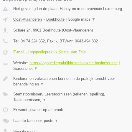
Niet gevestigd in de plaats Habay en in de provincie Luxemburg.
Oost-Vlaanderen
»
Boekhoute
|
Google maps
▼
Schare 24
,
9961
Boekhoute
(
Oost-Vlaanderen
)
Tel:
04 74 224 352
, Fax:
-
, BTW-nr:
0643.494.832
E-mail › Logopediepraktijk Kristel Van Zele
Website:
https://logopediepraktijkkristelvanzele.business.site
|
Screenshot
▼
Kinderen en volwassenen kunnen in de praktijk terecht voor
behandeling en
▼
Stemstoornissen, Leerstoornissen (rekenen, spelling),
Taalstoornissen,
▼
Er wordt gewerkt op afspraak.
Laatste facebook posts
▼
Sociale media: