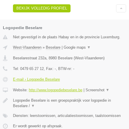
BEKIJK VOLLEDIG PROFIEL
Logopedie Beselare
Niet gevestigd in de plaats Habay en in de provincie Luxemburg.
West-Vlaanderen
»
Beselare
|
Google maps
▼
Beselarestraat 232a
,
8980
Beselare
(
West-Vlaanderen
)
Tel:
0479 65 27 12
, Fax:
-
, BTW-nr:
-
E-mail › Logopedie Beselare
Website:
http://www.logopediebeselare.be
|
Screenshot
▼
Logopedie Beselare is een groepspraktijk voor logopedie in
Beselare /
▼
Diensten: leerstoornissen, articulatiestoornissen, taalstoornissen
Er wordt gewerkt op afspraak.