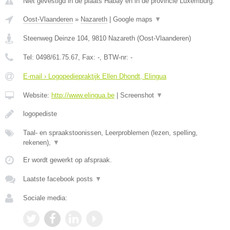
Niet gevestigd in de plaats Habay en in de provincie Luxemburg.
Oost-Vlaanderen
»
Nazareth
|
Google maps
▼
Steenweg Deinze 104
,
9810
Nazareth
(
Oost-Vlaanderen
)
Tel:
0498/61.75.67
, Fax:
-
, BTW-nr:
-
E-mail › Logopediepraktijk Ellen Dhondt, Elingua
Website:
http://www.elingua.be
|
Screenshot
▼
logopediste
Taal- en spraakstoonissen, Leerproblemen (lezen, spelling,
rekenen),
▼
Er wordt gewerkt op afspraak.
Laatste facebook posts
▼
Sociale media: