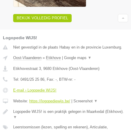
BEKIJK VOLLEDIG PROFIEL
Logopedie WIJS!
Niet gevestigd in de plaats Habay en in de provincie Luxemburg.
Oost-Vlaanderen
»
Etikhove
|
Google maps
▼
Etikhovestraat 3
,
9680
Etikhove
(
Oost-Vlaanderen
)
Tel:
0491/25 25 86
, Fax:
-
, BTW-nr:
-
E-mail › Logopedie WIJS!
Website:
https://logopediewijs.be/
|
Screenshot
▼
Logopedie WIJS! is een praktijk gelegen in Maarkedal (Etikhove).
▼
Leerstoornissen (lezen, spelling en rekenen), Articulatie,