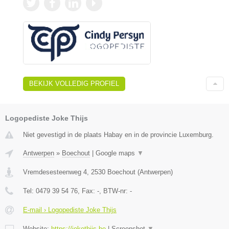
BEKIJK VOLLEDIG PROFIEL
Logopediste Joke Thijs
Niet gevestigd in de plaats Habay en in de provincie Luxemburg.
Antwerpen
»
Boechout
|
Google maps
▼
Vremdesesteenweg 4
,
2530
Boechout
(
Antwerpen
)
Tel:
0479 39 54 76
, Fax:
-
, BTW-nr:
-
E-mail › Logopediste Joke Thijs
Website:
https://jokethijs.be
|
Screenshot
▼