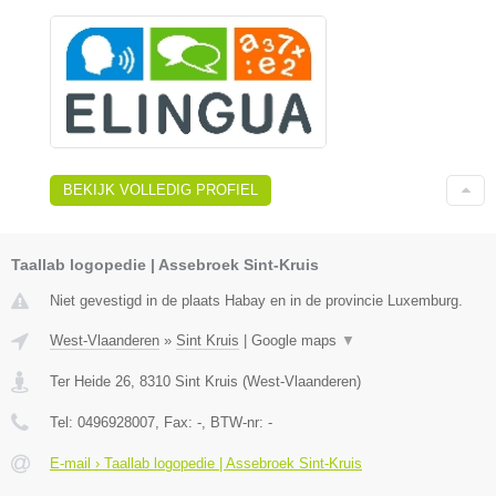
BEKIJK VOLLEDIG PROFIEL
Taallab logopedie | Assebroek Sint-Kruis
Niet gevestigd in de plaats Habay en in de provincie Luxemburg.
West-Vlaanderen
»
Sint Kruis
|
Google maps
▼
Ter Heide 26
,
8310
Sint Kruis
(
West-Vlaanderen
)
Tel:
0496928007
, Fax:
-
, BTW-nr:
-
E-mail › Taallab logopedie | Assebroek Sint-Kruis