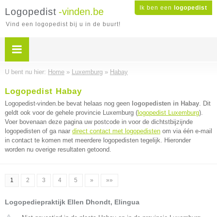
Ik ben een
logopedist
Logopedist
-vinden.be
Vind een logopedist bij u in de buurt!
U bent nu hier:
Home
»
Luxemburg
»
Habay
Logopedist Habay
Logopedist-vinden.be bevat helaas nog geen
logopedisten in Habay
. Dit
geldt ook voor de gehele provincie Luxemburg (
logopedist Luxemburg
).
Voer bovenaan deze pagina uw postcode in voor de dichtstbijzijnde
logopedisten of ga naar
direct contact met logopedisten
om via één e-mail
in contact te komen met meerdere logopedisten tegelijk. Hieronder
worden nu overige resultaten getoond.
1
2
3
4
5
»
»»
Logopediepraktijk Ellen Dhondt, Elingua