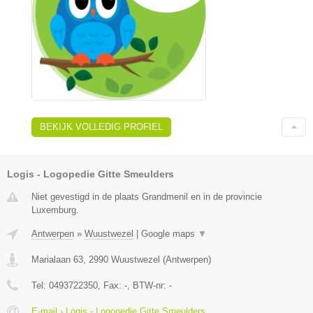
BEKIJK VOLLEDIG PROFIEL
Logis - Logopedie Gitte Smeulders
Niet gevestigd in de plaats Grandmenil en in de provincie
Luxemburg.
Antwerpen
»
Wuustwezel
|
Google maps
▼
Marialaan 63
,
2990
Wuustwezel
(
Antwerpen
)
Tel:
0493722350
, Fax:
-
, BTW-nr:
-
E-mail › Logis - Logopedie Gitte Smeulders