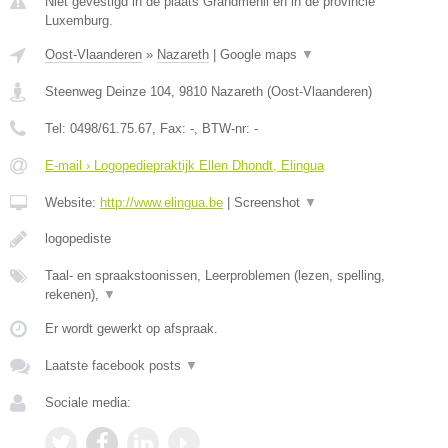
Niet gevestigd in de plaats Grandmenil en in de provincie
Luxemburg.
Oost-Vlaanderen
»
Nazareth
|
Google maps
▼
Steenweg Deinze 104
,
9810
Nazareth
(
Oost-Vlaanderen
)
Tel:
0498/61.75.67
, Fax:
-
, BTW-nr:
-
E-mail › Logopediepraktijk Ellen Dhondt, Elingua
Website:
http://www.elingua.be
|
Screenshot
▼
logopediste
Taal- en spraakstoonissen, Leerproblemen (lezen, spelling,
rekenen),
▼
Er wordt gewerkt op afspraak.
Laatste facebook posts
▼
Sociale media: