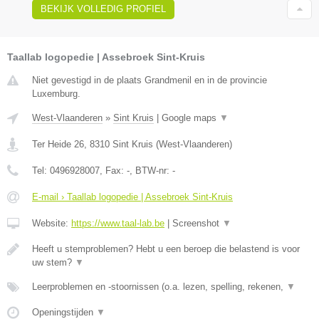
BEKIJK VOLLEDIG PROFIEL
Taallab logopedie | Assebroek Sint-Kruis
Niet gevestigd in de plaats Grandmenil en in de provincie
Luxemburg.
West-Vlaanderen
»
Sint Kruis
|
Google maps
▼
Ter Heide 26
,
8310
Sint Kruis
(
West-Vlaanderen
)
Tel:
0496928007
, Fax:
-
, BTW-nr:
-
E-mail › Taallab logopedie | Assebroek Sint-Kruis
Website:
https://www.taal-lab.be
|
Screenshot
▼
Heeft u stemproblemen? Hebt u een beroep die belastend is voor
uw stem?
▼
Leerproblemen en -stoornissen (o.a. lezen, spelling, rekenen,
▼
Openingstijden
▼