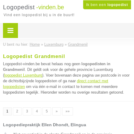
Ik ben een
logopedist
Logopedist
-vinden.be
Vind een logopedist bij u in de buurt!
U bent nu hier:
Home
»
Luxemburg
»
Grandmenil
Logopedist Grandmenil
Logopedist-vinden.be bevat helaas nog geen
logopedisten in
Grandmenil
. Dit geldt ook voor de gehele provincie Luxemburg
(
logopedist Luxemburg
). Voer bovenaan deze pagina uw postcode in voor
de dichtstbijzijnde logopedisten of ga naar
direct contact met
logopedisten
om via één e-mail in contact te komen met meerdere
logopedisten tegelijk. Hieronder worden nu overige resultaten getoond.
1
2
3
4
5
»
»»
Logopediepraktijk Ellen Dhondt, Elingua