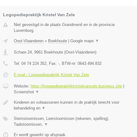
Logopediepraktijk Kristel Van Zele
Niet gevestigd in de plaats Grandmenil en in de provincie
Luxemburg.
Oost-Vlaanderen
»
Boekhoute
|
Google maps
▼
Schare 24
,
9961
Boekhoute
(
Oost-Vlaanderen
)
Tel:
04 74 224 352
, Fax:
-
, BTW-nr:
0643.494.832
E-mail › Logopediepraktijk Kristel Van Zele
Website:
https://logopediepraktijkkristelvanzele.business.site
|
Screenshot
▼
Kinderen en volwassenen kunnen in de praktijk terecht voor
behandeling en
▼
Stemstoornissen, Leerstoornissen (rekenen, spelling),
Taalstoornissen,
▼
Er wordt gewerkt op afspraak.