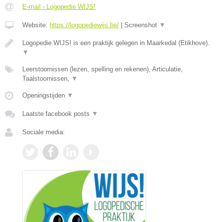
E-mail › Logopedie WIJS!
Website:
https://logopediewijs.be/
|
Screenshot
▼
Logopedie WIJS! is een praktijk gelegen in Maarkedal (Etikhove).
▼
Leerstoornissen (lezen, spelling en rekenen), Articulatie,
Taalstoornissen,
▼
Openingstijden
▼
Laatste facebook posts
▼
Sociale media: