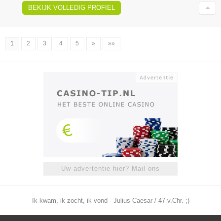
BEKIJK VOLLEDIG PROFIEL
1
2
3
4
5
»
»»
Uw advertentie hier? Mail ons
Ik kwam, ik zocht, ik vond - Julius Caesar / 47 v.Chr. ;)