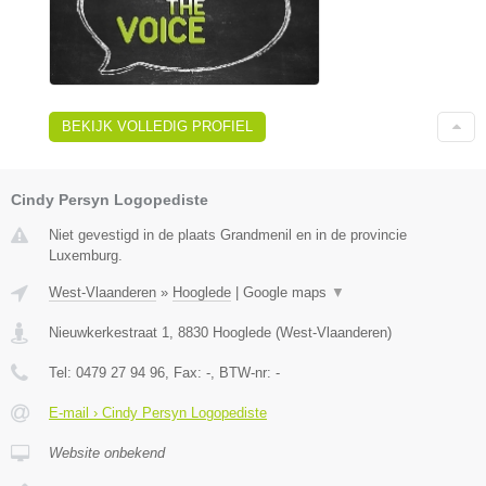
BEKIJK VOLLEDIG PROFIEL
Cindy Persyn Logopediste
Niet gevestigd in de plaats Grandmenil en in de provincie
Luxemburg.
West-Vlaanderen
»
Hooglede
|
Google maps
▼
Nieuwkerkestraat 1
,
8830
Hooglede
(
West-Vlaanderen
)
Tel:
0479 27 94 96
, Fax:
-
, BTW-nr:
-
E-mail › Cindy Persyn Logopediste
Website onbekend