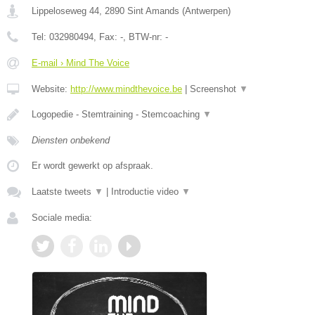
Lippeloseweg 44
,
2890
Sint Amands
(
Antwerpen
)
Tel:
032980494
, Fax:
-
, BTW-nr:
-
E-mail › Mind The Voice
Website:
http://www.mindthevoice.be
|
Screenshot
▼
Logopedie - Stemtraining - Stemcoaching
▼
Diensten onbekend
Er wordt gewerkt op afspraak.
Laatste tweets
▼
|
Introductie video
▼
Sociale media: