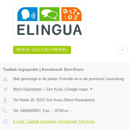
BEKIJK VOLLEDIG PROFIEL
Taallab logopedie | Assebroek Sint-Kruis
Niet gevestigd in de plaats Fronville en in de provincie Luxemburg.
West-Vlaanderen
»
Sint Kruis
|
Google maps
▼
Ter Heide 26
,
8310
Sint Kruis
(
West-Vlaanderen
)
Tel:
0496928007
, Fax:
-
, BTW-nr:
-
E-mail › Taallab logopedie | Assebroek Sint-Kruis