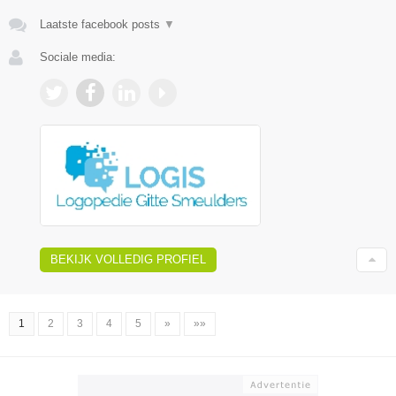
Laatste facebook posts
▼
Sociale media:
BEKIJK VOLLEDIG PROFIEL
1
2
3
4
5
»
»»