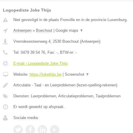
Logopediste Joke Thijs
Niet gevestigd in de plaats Fronville en in de provincie Luxemburg.
Antwerpen
»
Boechout
|
Google maps
▼
Vremdesesteenweg 4
,
2530
Boechout
(
Antwerpen
)
Tel:
0479 39 54 76
, Fax:
-
, BTW-nr:
-
E-mail › Logopediste Joke Thijs
Website:
https://jokethijs.be
|
Screenshot
▼
Articulatie - Taal - en Leerproblemen (lezen-spelling-rekenen)
Diensten: Leerproblemen, Articulatieproblemen, Taalproblemen
Er wordt gewerkt op afspraak.
Sociale media: