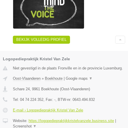
BEKIJK VOLLEDIG PROFIEL
Logopediepraktijk Kristel Van Zele
Niet gevestigd in de plaats Fronville en in de provincie Luxemburg.
Oost-Vlaanderen
»
Boekhoute
|
Google maps
▼
Schare 24
,
9961
Boekhoute
(
Oost-Vlaanderen
)
Tel:
04 74 224 352
, Fax:
-
, BTW-nr:
0643.494.832
E-mail › Logopediepraktijk Kristel Van Zele
Website:
https://logopediepraktijkkristelvanzele.business.site
|
Screenshot
▼