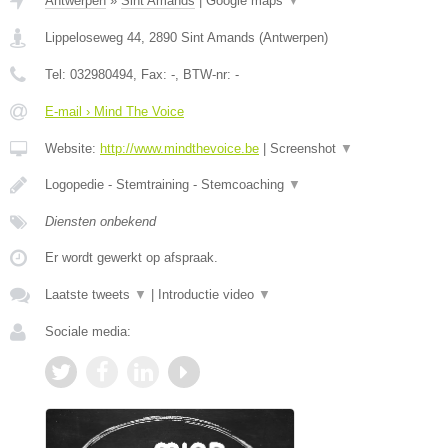
Antwerpen
»
Sint Amands
|
Google maps
▼
Lippeloseweg 44
,
2890
Sint Amands
(
Antwerpen
)
Tel:
032980494
, Fax:
-
, BTW-nr:
-
E-mail › Mind The Voice
Website:
http://www.mindthevoice.be
|
Screenshot
▼
Logopedie - Stemtraining - Stemcoaching
▼
Diensten onbekend
Er wordt gewerkt op afspraak.
Laatste tweets
▼
|
Introductie video
▼
Sociale media: