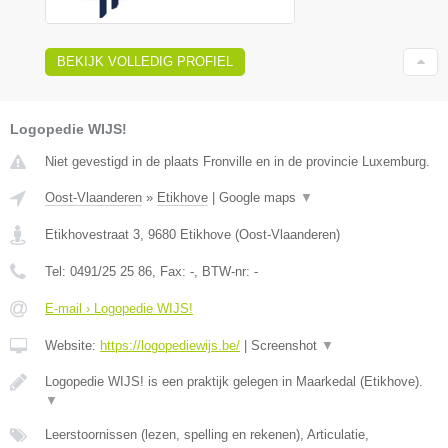
BEKIJK VOLLEDIG PROFIEL
Logopedie WIJS!
Niet gevestigd in de plaats Fronville en in de provincie Luxemburg.
Oost-Vlaanderen
»
Etikhove
|
Google maps
▼
Etikhovestraat 3
,
9680
Etikhove
(
Oost-Vlaanderen
)
Tel:
0491/25 25 86
, Fax:
-
, BTW-nr:
-
E-mail › Logopedie WIJS!
Website:
https://logopediewijs.be/
|
Screenshot
▼
Logopedie WIJS! is een praktijk gelegen in Maarkedal (Etikhove).
▼
Leerstoornissen (lezen, spelling en rekenen), Articulatie,