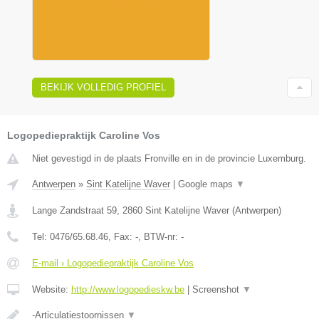
BEKIJK VOLLEDIG PROFIEL
Logopediepraktijk Caroline Vos
Niet gevestigd in de plaats Fronville en in de provincie Luxemburg.
Antwerpen
»
Sint Katelijne Waver
|
Google maps
▼
Lange Zandstraat 59
,
2860
Sint Katelijne Waver
(
Antwerpen
)
Tel:
0476/65.68.46
, Fax:
-
, BTW-nr:
-
E-mail › Logopediepraktijk Caroline Vos
Website:
http://www.logopedieskw.be
|
Screenshot
▼
-Articulatiestoornissen
▼