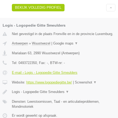
BEKIJK VOLLEDIG PROFIEL
Logis - Logopedie Gitte Smeulders
Niet gevestigd in de plaats Fronville en in de provincie Luxemburg.
Antwerpen
»
Wuustwezel
|
Google maps
▼
Marialaan 63
,
2990
Wuustwezel
(
Antwerpen
)
Tel:
0493722350
, Fax:
-
, BTW-nr:
-
E-mail › Logis - Logopedie Gitte Smeulders
Website:
https://www.logopediegitte.be/
|
Screenshot
▼
Logis - Logopedie Gitte Smeulders
▼
Diensten: Leerstoornissen, Taal - en articulatieproblemen,
Mondmotoriek
Er wordt gewerkt op afspraak.