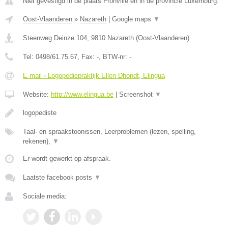
Niet gevestigd in de plaats Fronville en in de provincie Luxemburg.
Oost-Vlaanderen
»
Nazareth
|
Google maps
▼
Steenweg Deinze 104
,
9810
Nazareth
(
Oost-Vlaanderen
)
Tel:
0498/61.75.67
, Fax:
-
, BTW-nr:
-
E-mail › Logopediepraktijk Ellen Dhondt, Elingua
Website:
http://www.elingua.be
|
Screenshot
▼
logopediste
Taal- en spraakstoonissen, Leerproblemen (lezen, spelling,
rekenen),
▼
Er wordt gewerkt op afspraak.
Laatste facebook posts
▼
Sociale media: