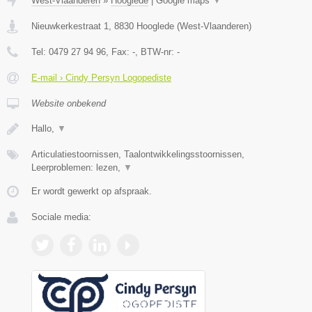
West-Vlaanderen
»
Hooglede
|
Google maps
▼
Nieuwkerkestraat 1
,
8830
Hooglede
(
West-Vlaanderen
)
Tel:
0479 27 94 96
, Fax:
-
, BTW-nr:
-
E-mail › Cindy Persyn Logopediste
Website onbekend
Hallo,
▼
Articulatiestoornissen, Taalontwikkelingsstoornissen,
Leerproblemen: lezen,
▼
Er wordt gewerkt op afspraak.
Sociale media: