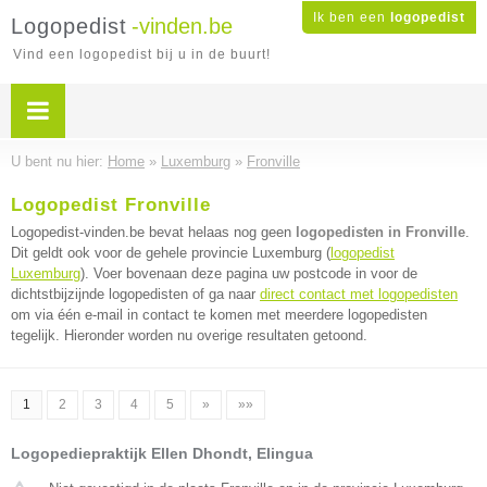
Ik ben een
logopedist
Logopedist
-vinden.be
Vind een logopedist bij u in de buurt!
U bent nu hier:
Home
»
Luxemburg
»
Fronville
Logopedist Fronville
Logopedist-vinden.be bevat helaas nog geen
logopedisten in Fronville
.
Dit geldt ook voor de gehele provincie Luxemburg (
logopedist
Luxemburg
). Voer bovenaan deze pagina uw postcode in voor de
dichtstbijzijnde logopedisten of ga naar
direct contact met logopedisten
om via één e-mail in contact te komen met meerdere logopedisten
tegelijk. Hieronder worden nu overige resultaten getoond.
1
2
3
4
5
»
»»
Logopediepraktijk Ellen Dhondt, Elingua