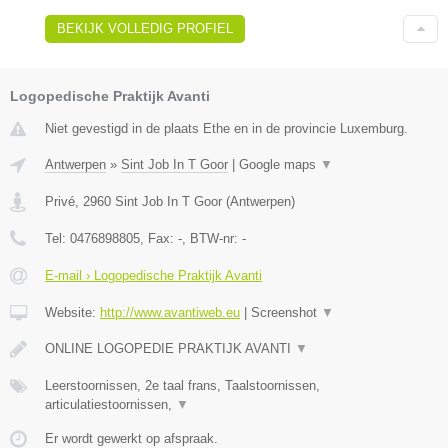
BEKIJK VOLLEDIG PROFIEL
Logopedische Praktijk Avanti
Niet gevestigd in de plaats Ethe en in de provincie Luxemburg.
Antwerpen
»
Sint Job In T Goor
|
Google maps
▼
Privé
,
2960
Sint Job In T Goor
(
Antwerpen
)
Tel:
0476898805
, Fax:
-
, BTW-nr:
-
E-mail › Logopedische Praktijk Avanti
Website:
http://www.avantiweb.eu
|
Screenshot
▼
ONLINE LOGOPEDIE PRAKTIJK AVANTI
▼
Leerstoornissen, 2e taal frans, Taalstoornissen,
articulatiestoornissen,
▼
Er wordt gewerkt op afspraak.