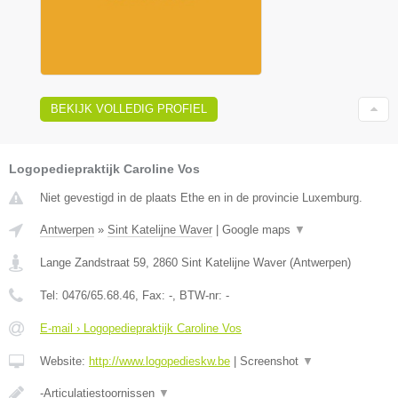
BEKIJK VOLLEDIG PROFIEL
Logopediepraktijk Caroline Vos
Niet gevestigd in de plaats Ethe en in de provincie Luxemburg.
Antwerpen
»
Sint Katelijne Waver
|
Google maps
▼
Lange Zandstraat 59
,
2860
Sint Katelijne Waver
(
Antwerpen
)
Tel:
0476/65.68.46
, Fax:
-
, BTW-nr:
-
E-mail › Logopediepraktijk Caroline Vos
Website:
http://www.logopedieskw.be
|
Screenshot
▼
-Articulatiestoornissen
▼