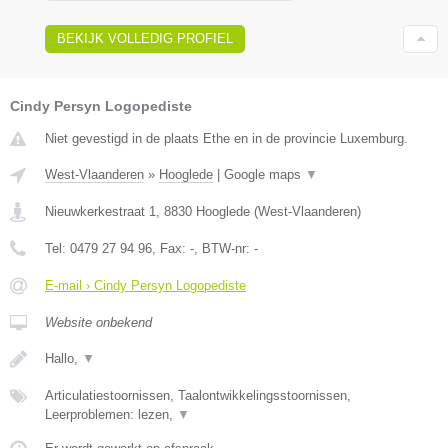
BEKIJK VOLLEDIG PROFIEL
Cindy Persyn Logopediste
Niet gevestigd in de plaats Ethe en in de provincie Luxemburg.
West-Vlaanderen
»
Hooglede
|
Google maps
▼
Nieuwkerkestraat 1
,
8830
Hooglede
(
West-Vlaanderen
)
Tel:
0479 27 94 96
, Fax:
-
, BTW-nr:
-
E-mail › Cindy Persyn Logopediste
Website onbekend
Hallo,
▼
Articulatiestoornissen, Taalontwikkelingsstoornissen,
Leerproblemen: lezen,
▼