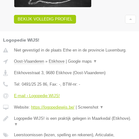
BEKIJK VOLLEDIG PROFIEL
Logopedie WIJS!
Niet gevestigd in de plaats Ethe en in de provincie Luxemburg.
Oost-Vlaanderen
»
Etikhove
|
Google maps
▼
Etikhovestraat 3
,
9680
Etikhove
(
Oost-Vlaanderen
)
Tel:
0491/25 25 86
, Fax:
-
, BTW-nr:
-
E-mail › Logopedie WIJS!
Website:
https://logopediewijs.be/
|
Screenshot
▼
Logopedie WIJS! is een praktijk gelegen in Maarkedal (Etikhove).
▼
Leerstoornissen (lezen, spelling en rekenen), Articulatie,