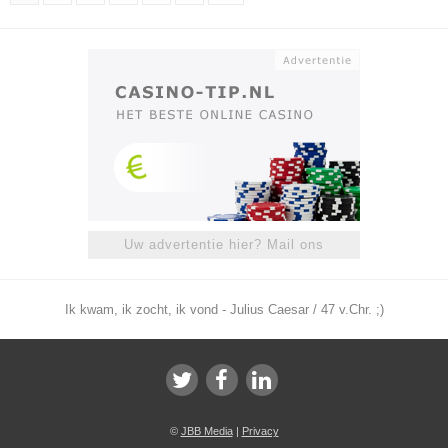
Uw advertentie hier? Mail ons
Ik kwam, ik zocht, ik vond - Julius Caesar / 47 v.Chr. ;)
©
JBB Media
|
Privacy