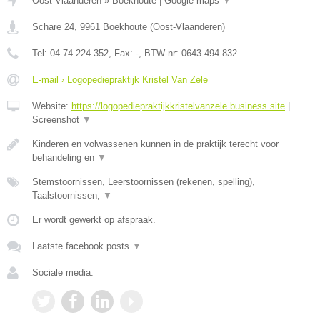
Oost-Vlaanderen
»
Boekhoute
|
Google maps
▼
Schare 24
,
9961
Boekhoute
(
Oost-Vlaanderen
)
Tel:
04 74 224 352
, Fax:
-
, BTW-nr:
0643.494.832
E-mail › Logopediepraktijk Kristel Van Zele
Website:
https://logopediepraktijkkristelvanzele.business.site
|
Screenshot
▼
Kinderen en volwassenen kunnen in de praktijk terecht voor
behandeling en
▼
Stemstoornissen, Leerstoornissen (rekenen, spelling),
Taalstoornissen,
▼
Er wordt gewerkt op afspraak.
Laatste facebook posts
▼
Sociale media: