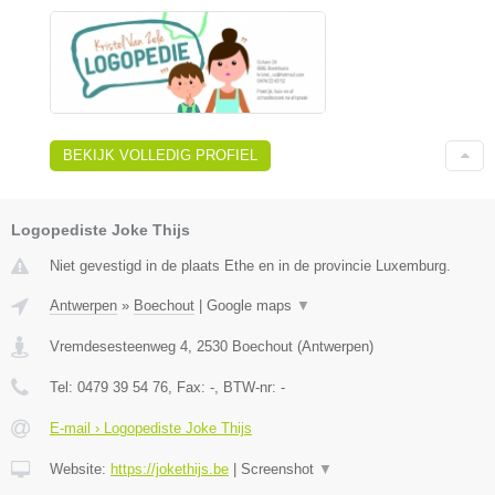
BEKIJK VOLLEDIG PROFIEL
Logopediste Joke Thijs
Niet gevestigd in de plaats Ethe en in de provincie Luxemburg.
Antwerpen
»
Boechout
|
Google maps
▼
Vremdesesteenweg 4
,
2530
Boechout
(
Antwerpen
)
Tel:
0479 39 54 76
, Fax:
-
, BTW-nr:
-
E-mail › Logopediste Joke Thijs
Website:
https://jokethijs.be
|
Screenshot
▼