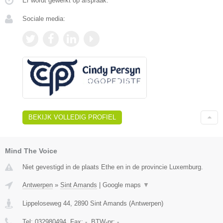
Er wordt gewerkt op afspraak.
Sociale media:
BEKIJK VOLLEDIG PROFIEL
Mind The Voice
Niet gevestigd in de plaats Ethe en in de provincie Luxemburg.
Antwerpen
»
Sint Amands
|
Google maps
▼
Lippeloseweg 44
,
2890
Sint Amands
(
Antwerpen
)
Tel:
032980494
, Fax:
-
, BTW-nr:
-