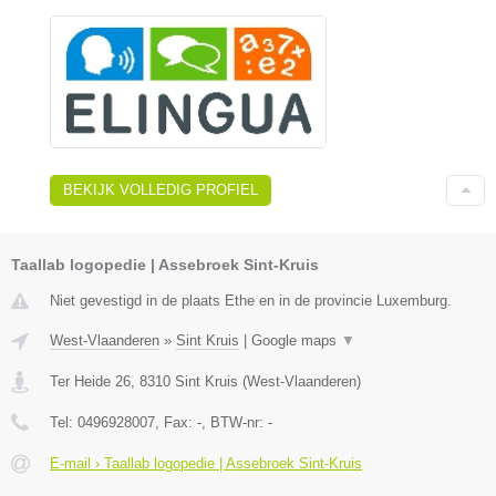
BEKIJK VOLLEDIG PROFIEL
Taallab logopedie | Assebroek Sint-Kruis
Niet gevestigd in de plaats Ethe en in de provincie Luxemburg.
West-Vlaanderen
»
Sint Kruis
|
Google maps
▼
Ter Heide 26
,
8310
Sint Kruis
(
West-Vlaanderen
)
Tel:
0496928007
, Fax:
-
, BTW-nr:
-
E-mail › Taallab logopedie | Assebroek Sint-Kruis