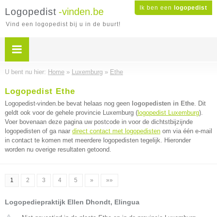
Ik ben een
logopedist
Logopedist
-vinden.be
Vind een logopedist bij u in de buurt!
U bent nu hier:
Home
»
Luxemburg
»
Ethe
Logopedist Ethe
Logopedist-vinden.be bevat helaas nog geen
logopedisten in Ethe
. Dit
geldt ook voor de gehele provincie Luxemburg (
logopedist Luxemburg
).
Voer bovenaan deze pagina uw postcode in voor de dichtstbijzijnde
logopedisten of ga naar
direct contact met logopedisten
om via één e-mail
in contact te komen met meerdere logopedisten tegelijk. Hieronder
worden nu overige resultaten getoond.
1
2
3
4
5
»
»»
Logopediepraktijk Ellen Dhondt, Elingua