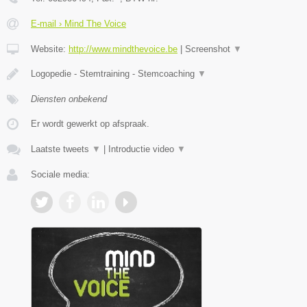
E-mail › Mind The Voice
Website:
http://www.mindthevoice.be
|
Screenshot
▼
Logopedie - Stemtraining - Stemcoaching
▼
Diensten onbekend
Er wordt gewerkt op afspraak.
Laatste tweets
▼
|
Introductie video
▼
Sociale media: