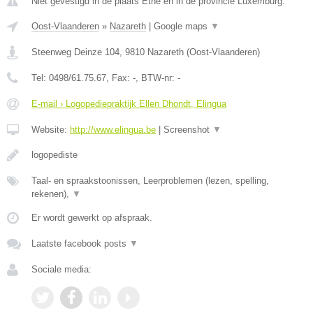
Niet gevestigd in de plaats Ethe en in de provincie Luxemburg.
Oost-Vlaanderen
»
Nazareth
|
Google maps
▼
Steenweg Deinze 104
,
9810
Nazareth
(
Oost-Vlaanderen
)
Tel:
0498/61.75.67
, Fax:
-
, BTW-nr:
-
E-mail › Logopediepraktijk Ellen Dhondt, Elingua
Website:
http://www.elingua.be
|
Screenshot
▼
logopediste
Taal- en spraakstoonissen, Leerproblemen (lezen, spelling,
rekenen),
▼
Er wordt gewerkt op afspraak.
Laatste facebook posts
▼
Sociale media: